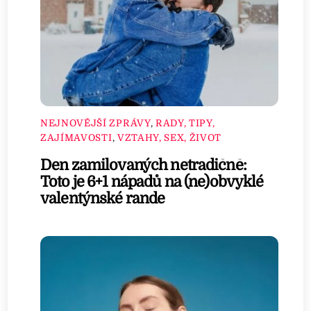
NEJNOVĚJŠÍ ZPRÁVY
,
RADY, TIPY,
ZAJÍMAVOSTI
,
VZTAHY, SEX, ŽIVOT
Den zamilovaných netradičně:
Toto je 6+1 nápadů na (ne)obvyklé
valentýnské rande