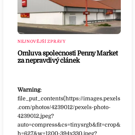
NEJNOVĚJŠÍ ZPRÁVY
Omluva společnosti Penny Market
za nepravdivý článek
Warning
:
file_put_contents(https://images.pexels
.com/photos/4239012/pexels-photo-
4239012.jpeg?
auto=compress&cs=tinysrgb&fit=crop&
h=627&w=1200-394x330.jpeg?