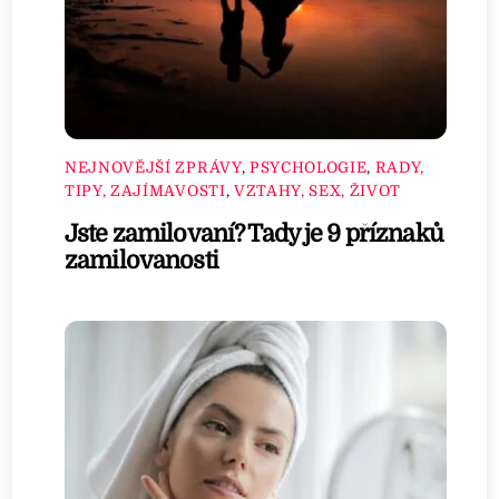
NEJNOVĚJŠÍ ZPRÁVY
,
PSYCHOLOGIE
,
RADY,
TIPY, ZAJÍMAVOSTI
,
VZTAHY, SEX, ŽIVOT
Jste zamilovaní? Tady je 9 příznaků
zamilovanosti