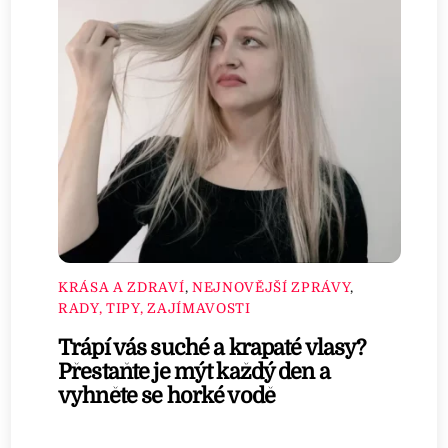
KRÁSA A ZDRAVÍ
,
NEJNOVĚJŠÍ ZPRÁVY
,
RADY, TIPY, ZAJÍMAVOSTI
Trápí vás suché a krapaté vlasy?
Přestaňte je mýt každý den a
vyhněte se horké vodě