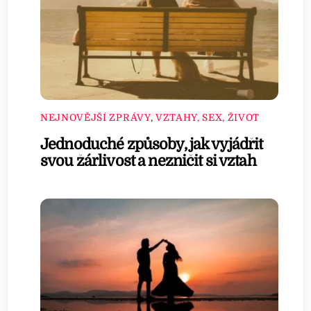
NEJNOVĚJŠÍ ZPRÁVY
,
VZTAHY, SEX, ŽIVOT
Jednoduché způsoby, jak vyjádřit
svou žárlivost a nezničit si vztah