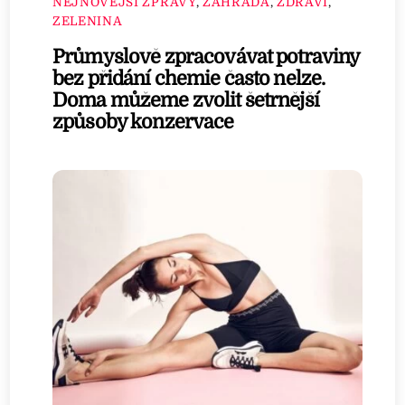
NEJNOVĚJŠÍ ZPRÁVY
,
ZAHRADA
,
ZDRAVÍ
,
ZELENINA
Průmyslově zpracovávat potraviny
bez přidání chemie často nelze.
Doma můžeme zvolit šetrnější
způsoby konzervace