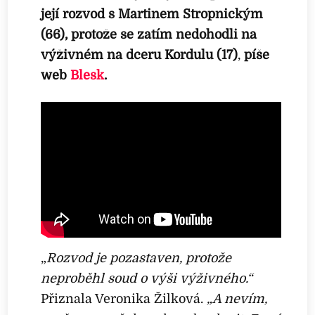
její rozvod s Martinem Stropnickým
(66), protože se zatím nedohodli na
výživném na dceru Kordulu (17)
,
píše
web
Blesk
.
„
Rozvod je pozastaven, protože
neproběhl soud o výši výživného.“
Přiznala Veronika Žilková.
„A nevím,