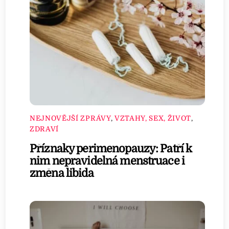
NEJNOVĚJŠÍ ZPRÁVY
,
VZTAHY, SEX, ŽIVOT
,
ZDRAVÍ
Příznaky perimenopauzy: Patří k
nim nepravidelná menstruace i
změna libida