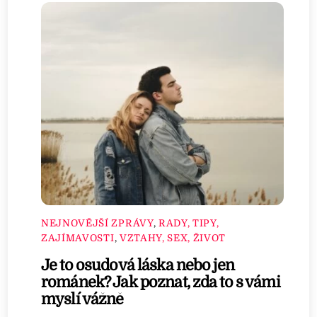
NEJNOVĚJŠÍ ZPRÁVY
,
RADY, TIPY,
ZAJÍMAVOSTI
,
VZTAHY, SEX, ŽIVOT
Je to osudová láska nebo jen
románek? Jak poznat, zda to s vámi
myslí vážně