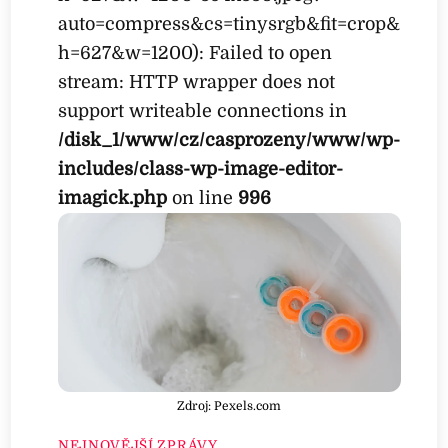
auto=compress&cs=tinysrgb&fit=crop&
h=627&w=1200): Failed to open
stream: HTTP wrapper does not
support writeable connections in
/disk_1/www/cz/casprozeny/www/wp-
includes/class-wp-image-editor-
imagick.php
on line
996
Zdroj: Pexels.com
NEJNOVĚJŠÍ ZPRÁVY