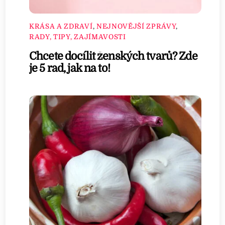
KRÁSA A ZDRAVÍ
,
NEJNOVĚJŠÍ ZPRÁVY
,
RADY, TIPY, ZAJÍMAVOSTI
Chcete docílit ženských tvarů? Zde
je 5 rad, jak na to!