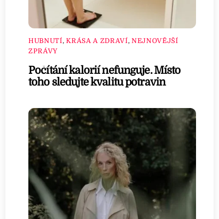
HUBNUTÍ
,
KRÁSA A ZDRAVÍ
,
NEJNOVĚJŠÍ
ZPRÁVY
Počítání kalorií nefunguje. Místo
toho sledujte kvalitu potravin