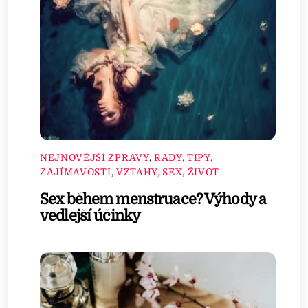
NEJNOVĚJŠÍ ZPRÁVY
,
RADY, TIPY,
ZAJÍMAVOSTI
,
VZTAHY, SEX, ŽIVOT
Sex během menstruace? Výhody a
vedlejší účinky