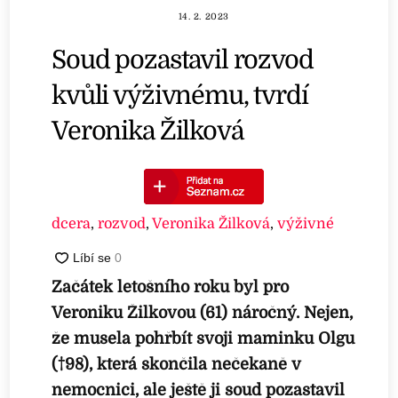
14. 2. 2023
Soud pozastavil rozvod
kvůli výživnému, tvrdí
Veronika Žilková
dcera
,
rozvod
,
Veronika Žilková
,
výživné
Začátek letošního roku byl pro
Veroniku Žilkovou (61) náročný. Nejen,
že musela pohřbít svoji maminku Olgu
(†98), která skončila nečekaně v
nemocnici, ale ještě ji soud pozastavil