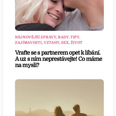
NEJNOVĚJŠÍ ZPRÁVY
,
RADY, TIPY,
ZAJÍMAVOSTI
,
VZTAHY, SEX, ŽIVOT
Vraťte se s partnerem opět k líbání.
A už s ním nepřestávejte! Co máme
na mysli?