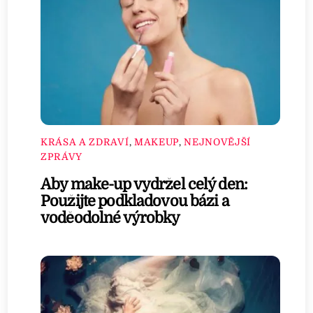
KRÁSA A ZDRAVÍ
,
MAKEUP
,
NEJNOVĚJŠÍ
ZPRÁVY
Aby make-up vydržel celý den:
Použijte podkladovou bázi a
voděodolné výrobky