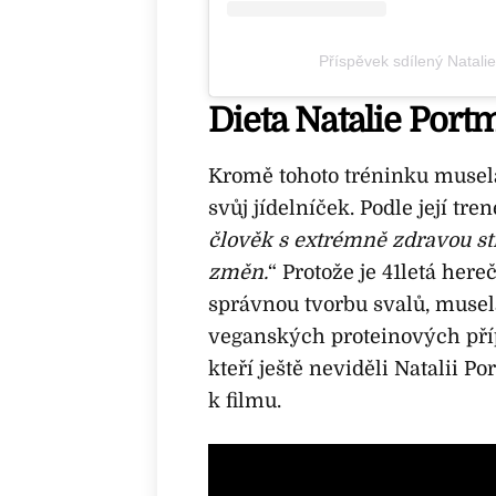
Příspěvek sdílený Natal
Dieta Natalie Port
Kromě tohoto tréninku musel
svůj jídelníček. Podle její t
člověk s extrémně zdravou st
změn.
“ Protože je 41letá her
správnou tvorbu svalů, musel
veganských proteinových příp
kteří ještě neviděli Natalii P
k filmu.