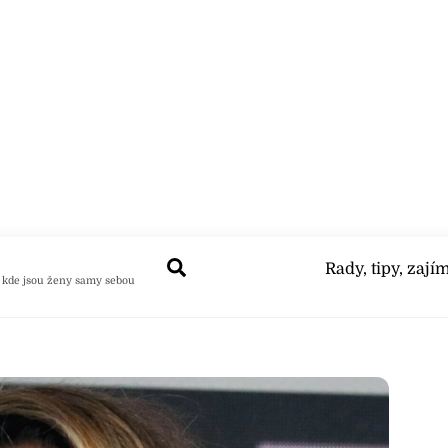
Search
Rady, tipy, zají
 kde jsou ženy samy sebou