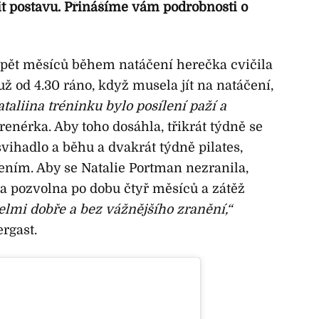
it postavu. Přinášíme vám podrobnosti o
 pět měsíců během natáčení herečka cvičila
už od 4.30 ráno, když musela jít na natáčení,
taliina tréninku bylo posílení paží a
 trenérka. Aby toho dosáhla, třikrát týdně se
vihadlo a běhu a dvakrát týdně pilates,
ním. Aby se Natalie Portman nezranila,
ěla pozvolna po dobu čtyř měsíců a zátěž
velmi dobře a bez vážnějšího zranění,“
rgast.