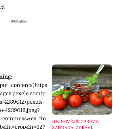
vá
ning
:
_put_contents(https
mages.pexels.com/p
s/4239012/pexels-
o-4239012.jpeg?
o=compress&cs=tin
NEJNOVĚJŠÍ ZPRÁVY
,
b&fit=crop&h=627
ZAHRADA
,
ZDRAVÍ
,