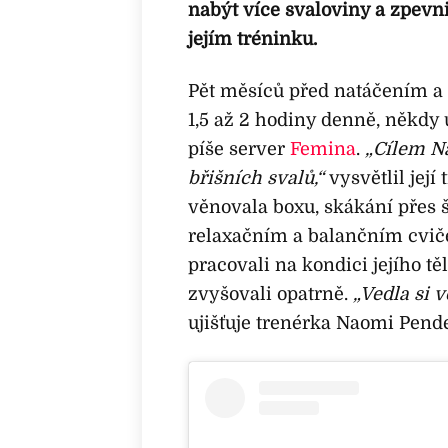
nabýt více svaloviny a zpevn
jejím tréninku.
Pět měsíců před natáčením a
1,5 až 2 hodiny denně, někdy 
píše server
Femina
.
„Cílem Na
břišních svalů,“
vysvětlil její
věnovala boxu, skákání přes š
relaxačním a balančním cviče
pracovali na kondici jejího t
zvyšovali opatrně.
„Vedla si 
ujišťuje trenérka Naomi Pende