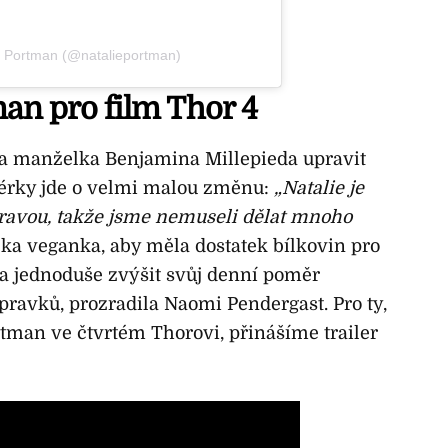
ie Portman (@natalieportman)
man pro film Thor 4
a manželka Benjamina Millepieda upravit
renérky jde o velmi malou změnu:
„Natalie je
ravou, takže jsme nemuseli dělat mnoho
ečka veganka, aby měla dostatek bílkovin pro
a jednoduše zvýšit svůj denní poměr
ravků, prozradila Naomi Pendergast. Pro ty,
ortman ve čtvrtém Thorovi, přinášíme trailer