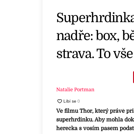
Superhrdinka
nadře: box, bě
strava. To vš
Natalie Portman
Ve filmu Thor, který právě př
superhrdinku. Aby mohla dok
herečka s vosím pasem podstou