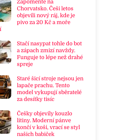
Zapomeňte na
Chorvatsko. Češi letos
objevili nový ráj, kde je
pivo za 20 Kč a moře
í
Stačí nasypat tohle do bot
a zápach zmizí navždy.
Funguje to lépe než drahé
spreje
Staré šicí stroje nejsou jen
lapače prachu. Tento
model vykupují sběratelé
za desítky tisíc
Češky objevily kouzlo
litiny. Moderní pánve
končí v koši, vrací se styl
našich babiček