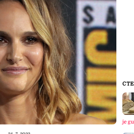
ČTE
je g
24. 7. 2022