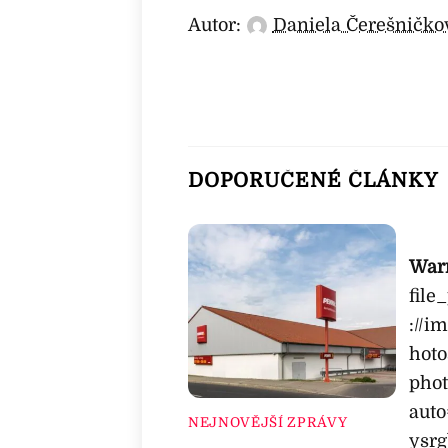
Autor:
Daniela Čerešničko
DOPORUČENÉ ČLÁNKY
War
file
://i
hoto
phot
aut
NEJNOVĚJŠÍ ZPRÁVY
ysrg