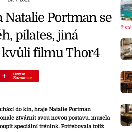
 Natalie Portman se
čistš
h, pilates, jiná
e kvůli filmu Thor4
ichází do kin, hraje Natalie Portman
onale ztvárnit svou novou postavu, musela
pit speciální trénink. Potřebovala totiž