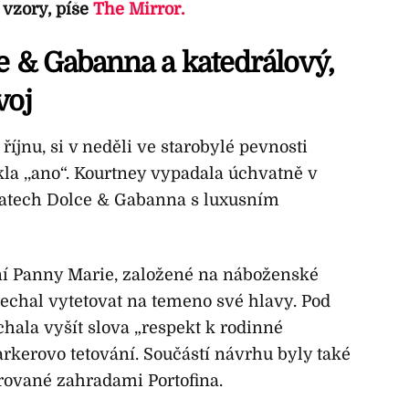
vzory, píše
The Mirror.
e & Gabanna a katedrálový,
voj
 říjnu, si v neděli ve starobylé pevnosti
kla ,,ano“. Kourtney vypadala úchvatně v
šatech Dolce & Gabanna s luxusním
ní Panny Marie, založené na náboženské
 nechal vytetovat na temeno své hlavy. Pod
ala vyšít slova „respekt k rodinné
 Barkerovo tetování. Součástí návrhu byly také
rované zahradami Portofina.