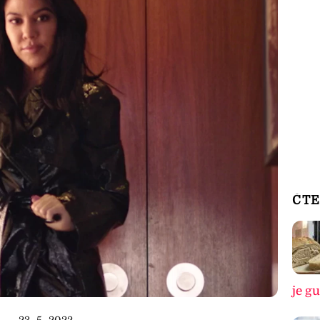
ČTE
je g
23. 5. 2022