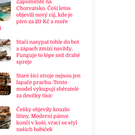
Zapomeňte na
Chorvatsko. Češi letos
objevili nový ráj, kde je
pivo za 20 Kč a moře
í
Stačí nasypat tohle do bot
a zápach zmizí navždy.
Funguje to lépe než drahé
spreje
Staré šicí stroje nejsou jen
lapače prachu. Tento
model vykupují sběratelé
za desítky tisíc
Češky objevily kouzlo
litiny. Moderní pánve
končí v koši, vrací se styl
našich babiček