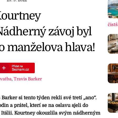
Kourtney
čistš
Nádherný závoj byl
o manželova hlava!
svatba
,
Travis Barker
arker si tento týden řekli své třetí „ano“.
in a přátel, kteří se na oslavu sjeli do
 Itálii. Kourtney okouzlila svým nádherným