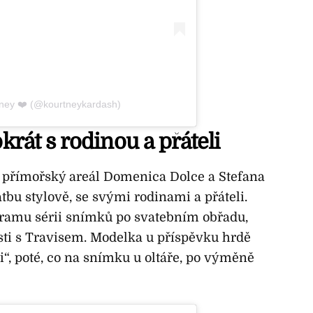
tney ❤️ (@kourtneykardash)
okrát s rodinou a přáteli
li přímořský areál Domenica Dolce a Stefana
atbu stylově, se svými rodinami a přáteli.
gramu sérii snímků po svatebním obřadu,
sti s Travisem. Modelka u příspěvku hrdě
i“, poté, co na snímku u oltáře, po výměně