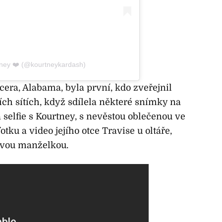
tney ❤️ (@kourtneykardash)
era, Alabama, byla první, kdo zveřejnil
ních sítích, když sdílela některé snímky na
 selfie s Kourtney, s nevěstou oblečenou ve
tku a video jejího otce Travise u oltáře,
novou manželkou.