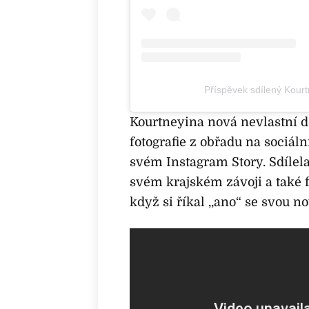
Příspěvek sdílený Kour
Kourtneyina nová nevlastní dc
fotografie z obřadu na sociál
svém Instagram Story. Sdílela
svém krajském závoji a také fo
když si říkal ,,ano“ se svou 