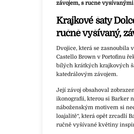
závojem, s ručně vyšívanými 
Krajkové šaty Dolc
ručně vyšívaný, zá
Dvojice, která se zasnoubila v
Castello Brown v Portofinu ře
bílých krátkých krajkových 
katedrálovým závojem.
Její závoj obsahoval zobraze
ikonografii, kterou si Barker
náboženským motivem si nech
loajalitě“, která opět zrcadlí
ručně vyšívané květiny inspi