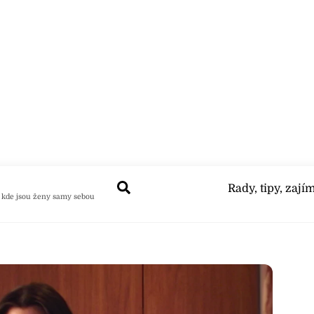
Search
Rady, tipy, zají
 kde jsou ženy samy sebou