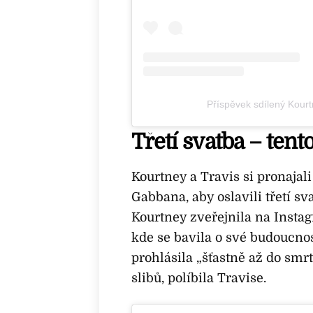
Příspěvek sdílený Kour
Třetí svatba – tent
Kourtney a Travis si pronaja
Gabbana, aby oslavili třetí sv
Kourtney zveřejnila na Insta
kde se bavila o své budoucno
prohlásila „šťastně až do smrt
slibů, políbila Travise.