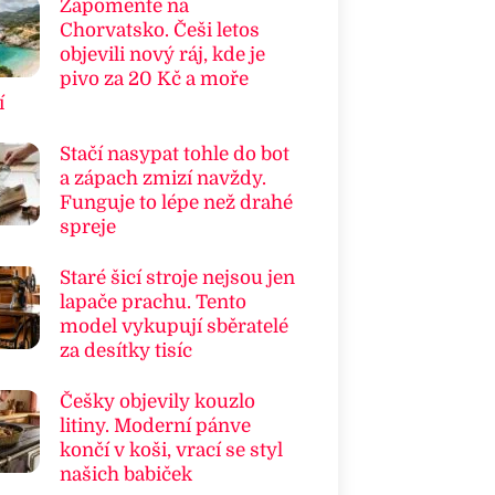
Zapomeňte na
Chorvatsko. Češi letos
objevili nový ráj, kde je
pivo za 20 Kč a moře
í
Stačí nasypat tohle do bot
a zápach zmizí navždy.
Funguje to lépe než drahé
spreje
Staré šicí stroje nejsou jen
lapače prachu. Tento
model vykupují sběratelé
za desítky tisíc
Češky objevily kouzlo
litiny. Moderní pánve
končí v koši, vrací se styl
našich babiček