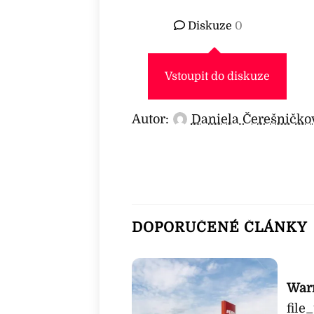
Diskuze
0
Vstoupit do diskuze
Autor:
Daniela Čerešničko
DOPORUČENÉ ČLÁNKY
War
file