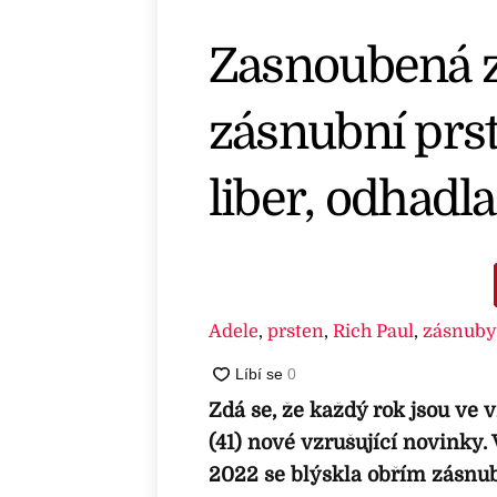
Zasnoubená z
zásnubní prst
liber, odhadl
Adele
,
prsten
,
Rich Paul
,
zásnuby
Zdá se, že každý rok jsou ve 
(41) nové vzrušující novinky. 
2022 se blýskla obřím zásnu