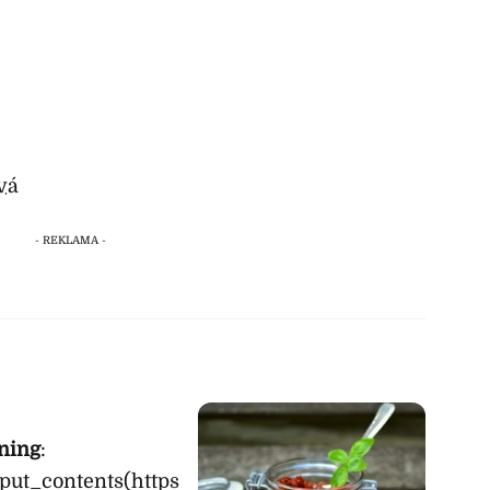
vá
ning
:
_put_contents(https