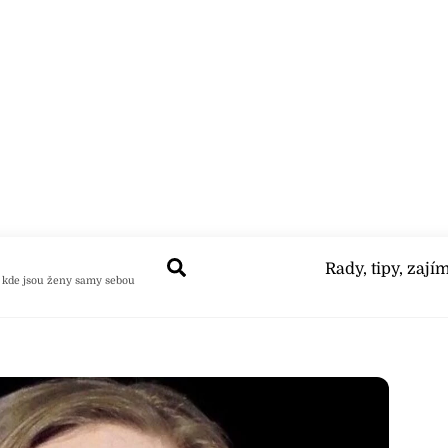
Search
Rady, tipy, zají
 kde jsou ženy samy sebou