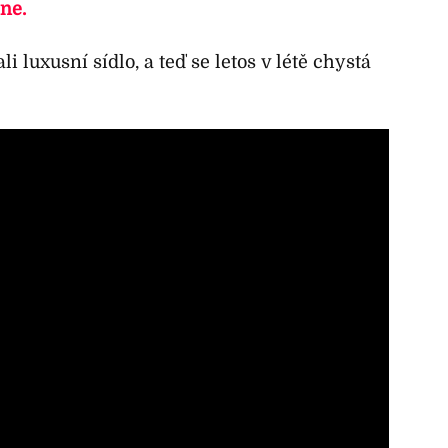
ne.
i luxusní sídlo, a teď se letos v létě chystá