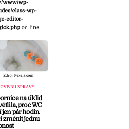
y/www/wp-
udes/class-wp-
e-editor-
gick.php
on line
Zdroj: Pexels.com
OVĚJŠÍ ZPRÁVY
ornice na úklid
ětlila, proč WC
 jen pár hodin.
í změnit jednu
bnost