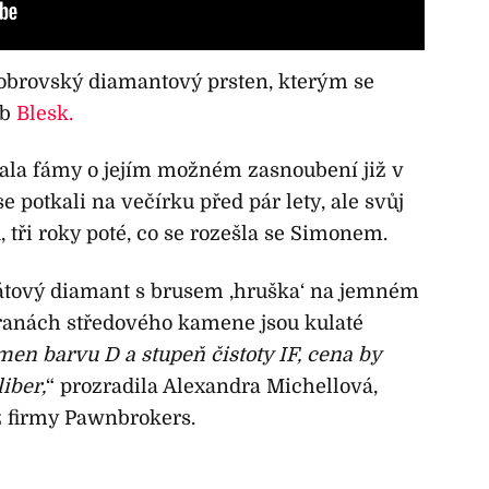
obrovský diamantový prsten, kterým se
eb
Blesk.
ala fámy o jejím možném zasnoubení již v
e potkali na večírku před pár lety, ale svůj
1, tři roky poté, co se rozešla se Simonem.
rátový diamant s brusem ‚hruška‘ na jemném
ranách středového kamene jsou kulaté
en barvu D a stupeň čistoty IF, cena by
iber,
“ prozradila Alexandra Michellová,
 firmy Pawnbrokers.