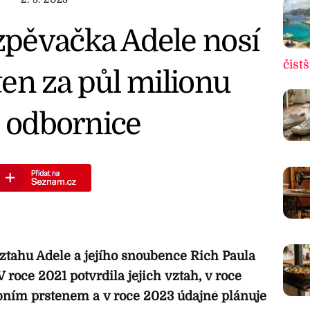
pěvačka Adele nosí
čistš
en za půl milionu
a odbornice
vztahu Adele a jejího snoubence Rich Paula
V roce 2021 potvrdila jejich vztah, v roce
bním prstenem a v roce 2023 údajně plánuje