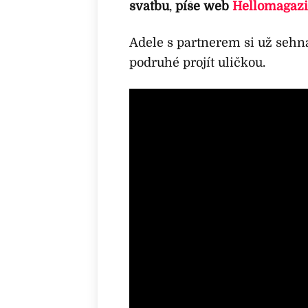
svatbu
,
píše web
Hellomagazi
Adele s partnerem si už sehnal
podruhé projít uličkou.