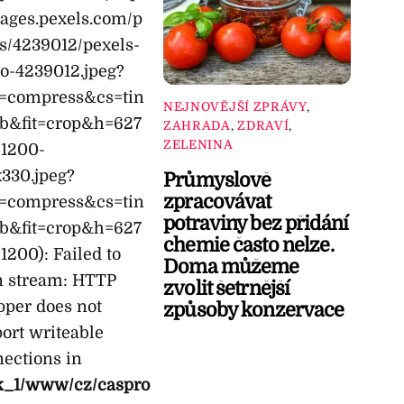
mages.pexels.com/p
s/4239012/pexels-
o-4239012.jpeg?
o=compress&cs=tin
NEJNOVĚJŠÍ ZPRÁVY
,
b&fit=crop&h=627
ZAHRADA
,
ZDRAVÍ
,
ZELENINA
1200-
330.jpeg?
Průmyslově
zpracovávat
o=compress&cs=tin
potraviny bez přidání
b&fit=crop&h=627
chemie často nelze.
200): Failed to
Doma můžeme
n stream: HTTP
zvolit šetrnější
per does not
způsoby konzervace
ort writeable
ections in
k_1/www/cz/caspro