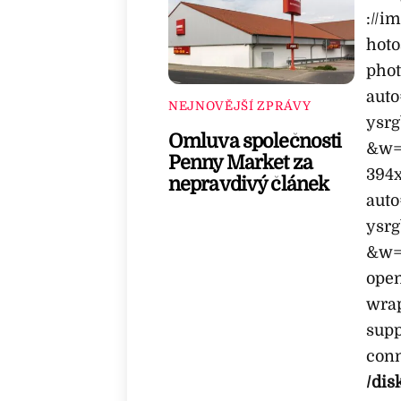
://i
hoto
phot
aut
NEJNOVĚJŠÍ ZPRÁVY
ysrg
Omluva společnosti
&w=
Penny Market za
394x
nepravdivý článek
aut
ysrg
&w=1
ope
wrap
supp
conn
/dis