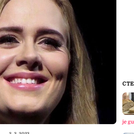
ČTE
je g
2. 3. 2023