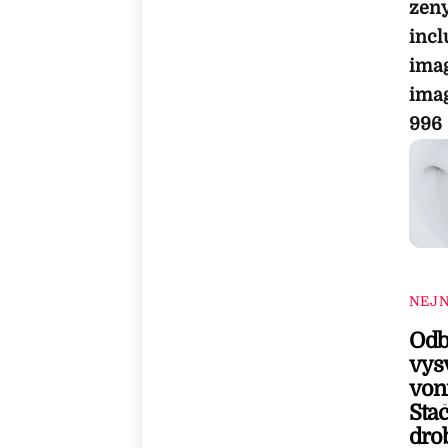
zen
incl
imag
ima
996
NEJN
Odb
vysv
voní
Stač
dro