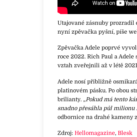
Utajované zásnuby prozradil 
nyní zpěvačka pyšní, píše w
Zpěvačka Adele poprvé vyvol
roce 2022. Rich Paul a Adele s
vztah zveřejnili až v létě 202
Adele nosí přibližně osmika
platinovém pásku. Po obou st
brilianty. „
Pokud má tento kám
snadno přesáhla půl milionu l
odbornice na drahé kameny z
Zdroj:
Hellomagazine
,
Blesk