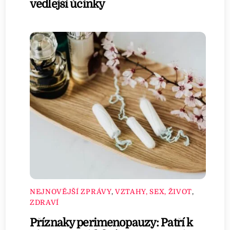
vedlejší účinky
NEJNOVĚJŠÍ ZPRÁVY
,
VZTAHY, SEX, ŽIVOT
,
ZDRAVÍ
Příznaky perimenopauzy: Patří k