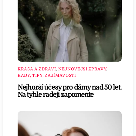
KRÁSA A ZDRAVÍ
,
NEJNOVĚJŠÍ ZPRÁVY
,
RADY, TIPY, ZAJÍMAVOSTI
Nejhorší účesy pro dámy nad 50 let.
Na tyhle raději zapomeňte