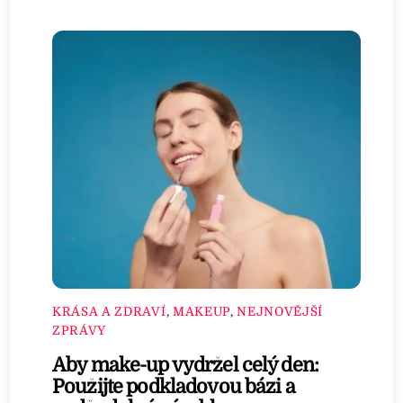
KRÁSA A ZDRAVÍ
,
MAKEUP
,
NEJNOVĚJŠÍ
ZPRÁVY
Aby make-up vydržel celý den:
Použijte podkladovou bázi a