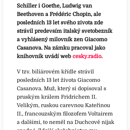
Schiller i Goethe, Ludwig van
Beethoven a Frédéric Chopin, ale
posledních 13 let svého života zde
strávil především italský světoběžník
a vyhlášený milovník žen Giacomo
Casanova. Na zámku pracoval jako
knihovník uvádí web
cesky.radio
.
V tzv. biliárovém křídle strávil
posledních 13 let života Giacomo
Casanova. Muž, který si dopisoval s
pruským králem Fridrichem II.
Velikým, ruskou carevnou Kateřinou
II., francouzským filozofem Voltairem
a dalšími, to neměl na Duchcově nijak