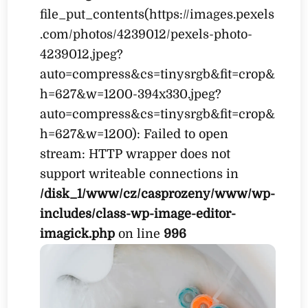
file_put_contents(https://images.pexels
.com/photos/4239012/pexels-photo-
4239012.jpeg?
auto=compress&cs=tinysrgb&fit=crop&
h=627&w=1200-394x330.jpeg?
auto=compress&cs=tinysrgb&fit=crop&
h=627&w=1200): Failed to open
stream: HTTP wrapper does not
support writeable connections in
/disk_1/www/cz/casprozeny/www/wp-
includes/class-wp-image-editor-
imagick.php
on line
996