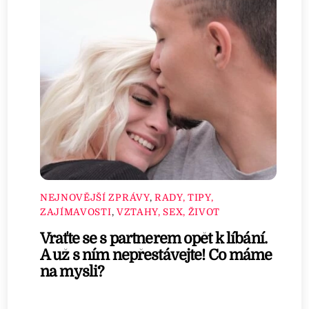
NEJNOVĚJŠÍ ZPRÁVY
,
RADY, TIPY,
ZAJÍMAVOSTI
,
VZTAHY, SEX, ŽIVOT
Vraťte se s partnerem opět k líbání.
A už s ním nepřestávejte! Co máme
na mysli?