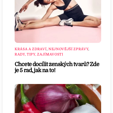
KRÁSA A ZDRAVÍ
,
NEJNOVĚJŠÍ ZPRÁVY
,
RADY, TIPY, ZAJÍMAVOSTI
Chcete docílit ženských tvarů? Zde
je 5 rad, jak na to!