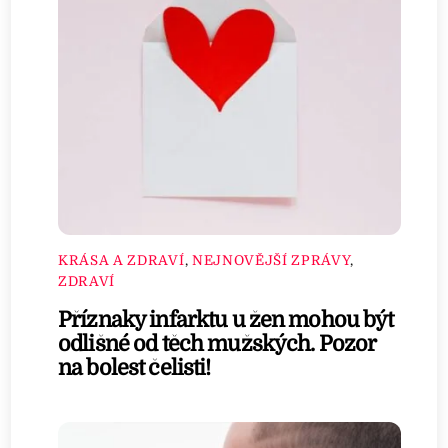
KRÁSA A ZDRAVÍ
,
NEJNOVĚJŠÍ ZPRÁVY
,
ZDRAVÍ
Příznaky infarktu u žen mohou být
odlišné od těch mužských. Pozor
na bolest čelisti!