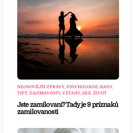
NEJNOVĚJŠÍ ZPRÁVY
,
PSYCHOLOGIE
,
RADY,
TIPY, ZAJÍMAVOSTI
,
VZTAHY, SEX, ŽIVOT
Jste zamilovaní? Tady je 9 příznaků
zamilovanosti