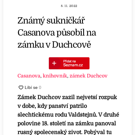
8. 11. 2022
Známý sukničkář
Casanova působil na
zámku v Duchcově
Casanova
,
knihovník
,
zámek Duchcov
Zámek Duchcov zažil největší rozpuk
v době, kdy panství patřilo
šlechtickému rodu Valdštejnů. V druhé
polovině 18. století na zámku panoval
rušný společenský život. Pobýval tu