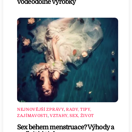
voděodolné výrobky
NEJNOVĚJŠÍ ZPRÁVY
,
RADY, TIPY,
ZAJÍMAVOSTI
,
VZTAHY, SEX, ŽIVOT
Sex během menstruace? Výhody a