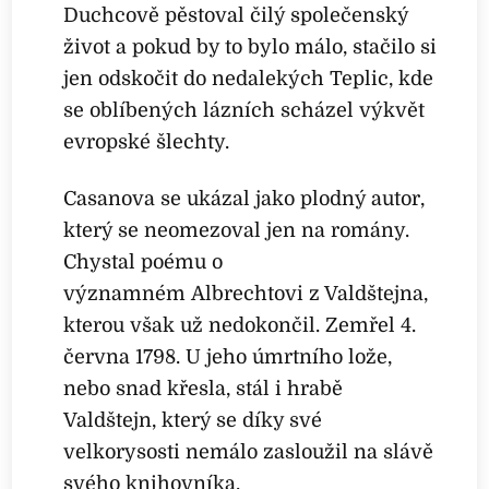
Duchcově pěstoval čilý společenský
život a pokud by to bylo málo, stačilo si
jen odskočit do nedalekých Teplic, kde
se oblíbených lázních scházel výkvět
evropské šlechty.
Casanova se ukázal jako plodný autor,
který se neomezoval jen na romány.
Chystal poému o
významném Albrechtovi z Valdštejna,
kterou však už nedokončil. Zemřel 4.
června 1798. U jeho úmrtního lože,
nebo snad křesla, stál i hrabě
Valdštejn, který se díky své
velkorysosti nemálo zasloužil na slávě
svého knihovníka.