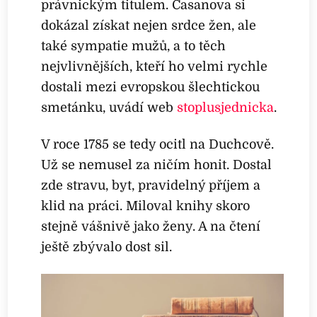
právnickým titulem. Casanova si
dokázal získat nejen srdce žen, ale
také sympatie mužů, a to těch
nejvlivnějších, kteří ho velmi rychle
dostali mezi evropskou šlechtickou
smetánku, uvádí web
stoplusjednicka
.
V roce 1785 se tedy ocitl na Duchcově.
Už se nemusel za ničím honit. Dostal
zde stravu, byt, pravidelný příjem a
klid na práci. Miloval knihy skoro
stejně vášnivě jako ženy. A na čtení
ještě zbývalo dost sil.