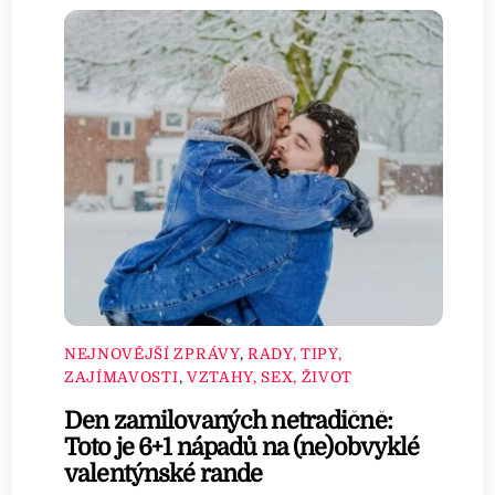
NEJNOVĚJŠÍ ZPRÁVY
,
RADY, TIPY,
ZAJÍMAVOSTI
,
VZTAHY, SEX, ŽIVOT
Den zamilovaných netradičně:
Toto je 6+1 nápadů na (ne)obvyklé
valentýnské rande