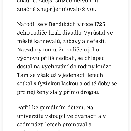
snadné. Zdejší služebnictvo mu
značně znepříjemňovalo život.
Narodil se v Benátkách v roce 1725.
Jeho rodiče hráli divadlo. Vyrůstal ve
městě karnevalů, zábavy a neřestí.
Navzdory tomu, že rodiče o jeho
výchovu příliš nedbali, se chlapec
dostal na vychování do rodiny kněze.
Tam se však už v jedenácti letech
setkal s fyzickou láskou a od té doby se
pro něj ženy staly přímo drogou.
Patřil ke geniálním dětem. Na
univerzitu vstoupil ve dvanácti a v
sedmnácti letech promoval s