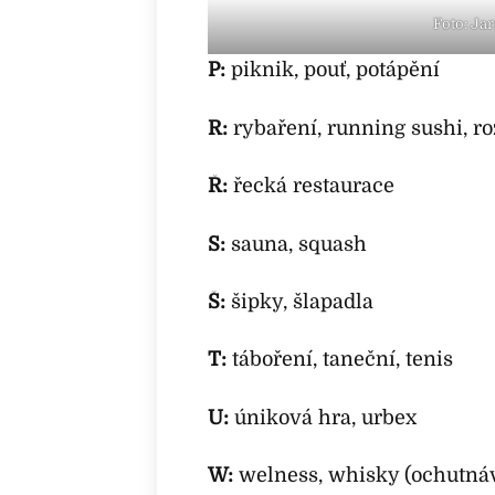
Foto: Ja
P:
piknik, pouť, potápění
R:
rybaření, running sushi, r
Ř:
řecká restaurace
S:
sauna, squash
Š:
šipky, šlapadla
T:
táboření, taneční, tenis
U:
úniková hra, urbex
W:
welness, whisky (ochutná