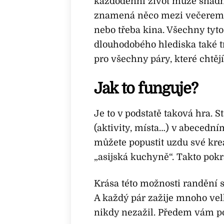
každodenní život může snadno
znamená něco mezi večerem u
nebo třeba kina. Všechny tyto
dlouhodobého hlediska také t
pro všechny páry, které chtěj
Jak to funguje?
Je to v podstatě taková hra. S
(aktivity, místa…) v abecední
můžete popustit uzdu své kre
„asijská kuchyně“. Takto pok
Krása této možnosti randění s
A každý pár zažije mnoho vel
nikdy nezažil. Předem vám p