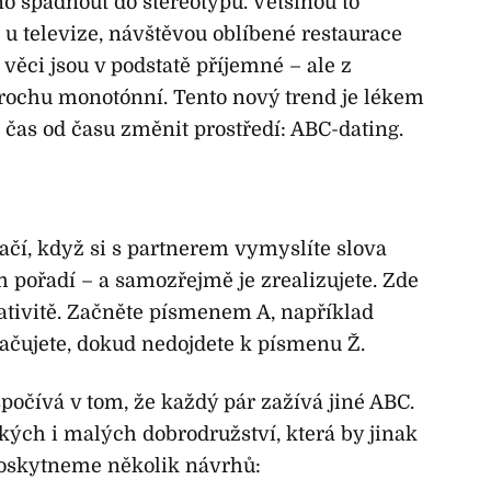
 spadnout do stereotypu. Většinou to
 televize, návštěvou oblíbené restaurace
 věci jsou v podstatě příjemné – ale z
rochu monotónní. Tento nový trend je lékem
í čas od času změnit prostředí: ABC-dating.
tačí, když si s partnerem vymyslíte slova
m pořadí – a samozřejmě je zrealizujete. Zde
ativitě. Začněte písmenem A, například
račujete, dokud nedojdete k písmenu Ž.
počívá v tom, že každý pár zažívá jiné ABC.
kých i malých dobrodružství, která by jinak
oskytneme několik návrhů: