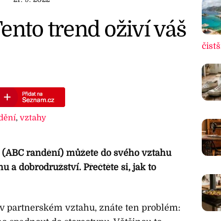
ento trend oživí váš
čistš
dění
,
vztahy
 (ABC randění) můžete do svého vztahu
 a dobrodružství. Přečtěte si, jak to
 v partnerském vztahu, znáte ten problém: