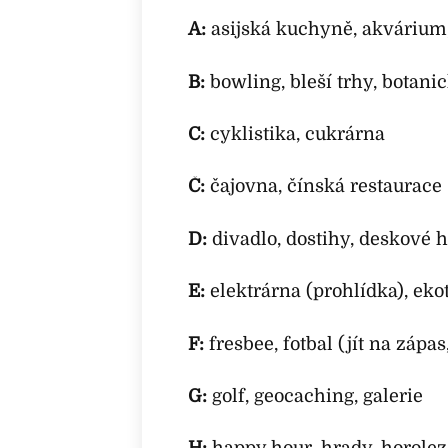
A:
asijská kuchyně, akvárium
B:
bowling, bleší trhy, botani
C:
cyklistika, cukrárna
Č:
čajovna, čínská restaurace
D:
divadlo, dostihy, deskové 
E:
elektrárna (prohlídka), ekot
F:
fresbee, fotbal (jít na zápas
G:
golf, geocaching, galerie