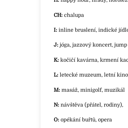
H:
happy hour, hrady, horole
CH:
chalupa
I:
inline bruslení, indické jídl
J:
jóga, jazzový koncert, jump
K:
kočičí kavárna, krmení ka
L:
letecké muzeum, letní kino
M:
masáž, minigolf, muzikál
N:
návštěva (přátel, rodiny),
O:
opékání buřtů, opera