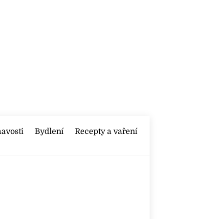
mavosti
Bydlení
Recepty a vaření