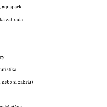
, aquapark
cká zahrada
hry
uristika
, nebo si zahrát)