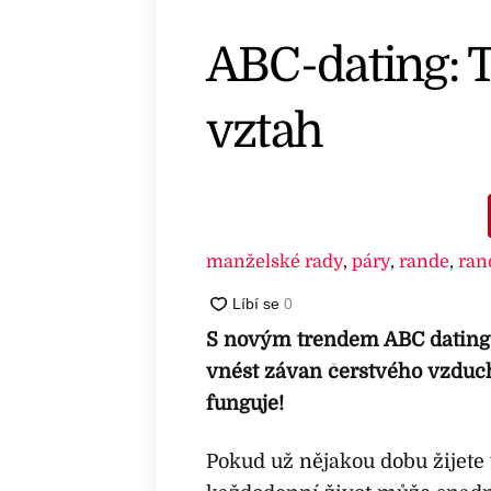
ABC-dating: T
vztah
manželské rady
,
páry
,
rande
,
ran
S novým trendem ABC dating
vnést závan čerstvého vzduchu
funguje!
Pokud už nějakou dobu žijete