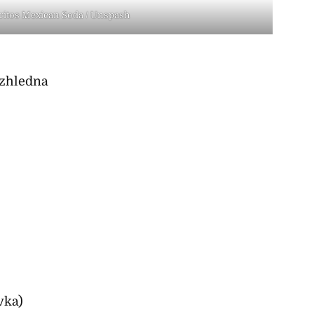
rritos Mexican Soda / Unspash
ozhledna
vka)