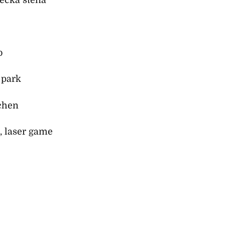
zecká stěna
o
 park
chen
, laser game