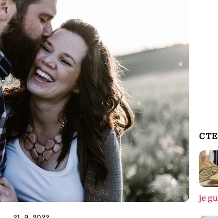
ČTE
je g
21. 9. 2022