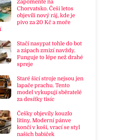
Zapomeňte na
Chorvatsko. Češi letos
objevili nový ráj, kde je
pivo za 20 Kč a moře
í
Stačí nasypat tohle do bot
a zápach zmizí navždy.
Funguje to lépe než drahé
spreje
Staré šicí stroje nejsou jen
lapače prachu. Tento
model vykupují sběratelé
za desítky tisíc
Češky objevily kouzlo
litiny. Moderní pánve
končí v koši, vrací se styl
našich babiček