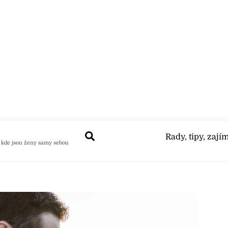
Search
Rady, tipy, zají
 kde jsou ženy samy sebou