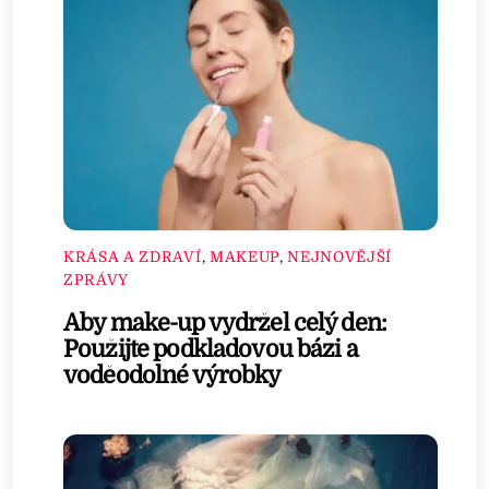
KRÁSA A ZDRAVÍ
,
MAKEUP
,
NEJNOVĚJŠÍ
ZPRÁVY
Aby make-up vydržel celý den:
Použijte podkladovou bázi a
voděodolné výrobky