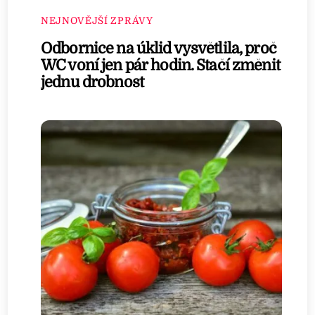
NEJNOVĚJŠÍ ZPRÁVY
Odbornice na úklid vysvětlila, proč
WC voní jen pár hodin. Stačí změnit
jednu drobnost