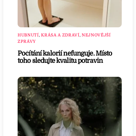
HUBNUTÍ
,
KRÁSA A ZDRAVÍ
,
NEJNOVĚJŠÍ
ZPRÁVY
Počítání kalorií nefunguje. Místo
toho sledujte kvalitu potravin