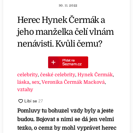
30. 11. 2022
Herec Hynek Čermák a
jeho manželka čelí vlnám
nenávisti. Kvůli čemu?
celebrity
,
české celebrity
,
Hynek Čermák
,
láska
,
sex
,
Veronika Čermák Macková
,
vztahy
Pomluvy tu bohužel vždy byly a ještě
budou. Bojovat s nimi se dá jen velmi
těžko, o čemž by mohl vyprávět herec