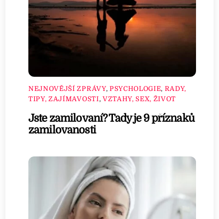
NEJNOVĚJŠÍ ZPRÁVY
,
PSYCHOLOGIE
,
RADY,
TIPY, ZAJÍMAVOSTI
,
VZTAHY, SEX, ŽIVOT
Jste zamilovaní? Tady je 9 příznaků
zamilovanosti