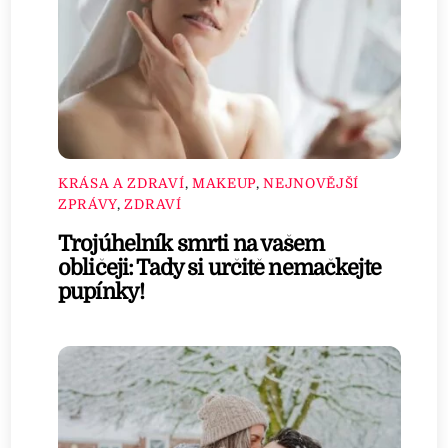
KRÁSA A ZDRAVÍ
,
MAKEUP
,
NEJNOVĚJŠÍ
ZPRÁVY
,
ZDRAVÍ
Trojúhelník smrti na vašem
obličeji: Tady si určitě nemačkejte
pupínky!