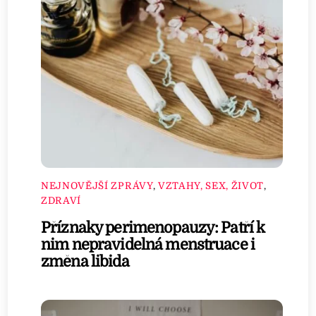
NEJNOVĚJŠÍ ZPRÁVY
,
VZTAHY, SEX, ŽIVOT
,
ZDRAVÍ
Příznaky perimenopauzy: Patří k
nim nepravidelná menstruace i
změna libida