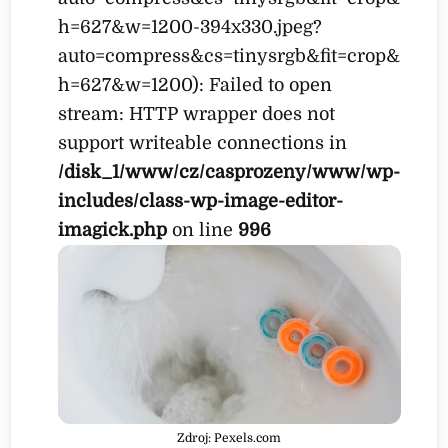
h=627&w=1200-394x330.jpeg?
auto=compress&cs=tinysrgb&fit=crop&
h=627&w=1200): Failed to open
stream: HTTP wrapper does not
support writeable connections in
/disk_1/www/cz/casprozeny/www/wp-
includes/class-wp-image-editor-
imagick.php
on line
996
Zdroj: Pexels.com