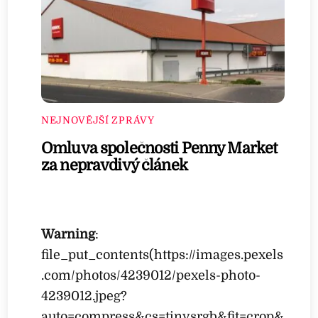
NEJNOVĚJŠÍ ZPRÁVY
Omluva společnosti Penny Market
za nepravdivý článek
Warning
:
file_put_contents(https://images.pexels
.com/photos/4239012/pexels-photo-
4239012.jpeg?
auto=compress&cs=tinysrgb&fit=crop&