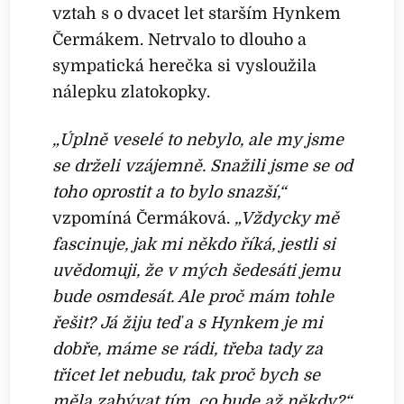
vztah s o dvacet let starším Hynkem
Čermákem. Netrvalo to dlouho a
sympatická herečka si vysloužila
nálepku zlatokopky.
„Úplně veselé to nebylo, ale my jsme
se drželi vzájemně. Snažili jsme se od
toho oprostit a to bylo snazší,“
vzpomíná Čermáková.
„Vždycky mě
fascinuje, jak mi někdo říká, jestli si
uvědomuji, že v mých šedesáti jemu
bude osmdesát. Ale proč mám tohle
řešit? Já žiju teď a s Hynkem je mi
dobře, máme se rádi, třeba tady za
třicet let nebudu, tak proč bych se
měla zabývat tím, co bude až někdy?“,