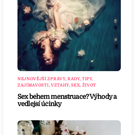
NEJNOVĚJŠÍ ZPRÁVY
,
RADY, TIPY,
ZAJÍMAVOSTI
,
VZTAHY, SEX, ŽIVOT
Sex během menstruace? Výhody a
vedlejší účinky