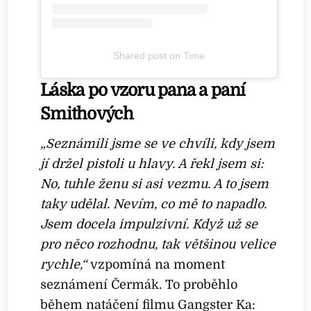
Shared post
on
Time
Láska po vzoru pana a paní
b
g
Smithových
l
„Seznámili jsme se ve chvíli, kdy jsem
i
jí držel pistoli u hlavy. A řekl jsem si:
b
No, tuhle ženu si asi vezmu. A to jsem
r
taky udělal. Nevím, co mě to napadlo.
a
Jsem docela impulzivní. Když už se
r
pro něco rozhodnu, tak většinou velice
y
rychle,“
vzpomíná na moment
seznámení Čermák. To proběhlo
během natáčení filmu Gangster Ka: