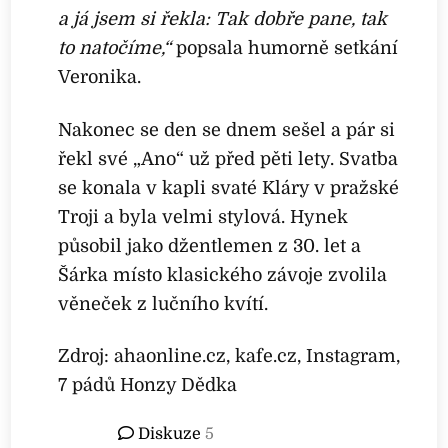
a já jsem si řekla: Tak dobře pane, tak
to natočíme,“
popsala humorně setkání
Veronika.
Nakonec se den se dnem sešel a pár si
řekl své „Ano“ už před pěti lety. Svatba
se konala v kapli svaté Kláry v pražské
Troji a byla velmi stylová. Hynek
působil jako džentlemen z 30. let a
Šárka místo klasického závoje zvolila
věneček z lučního kvítí.
Zdroj: ahaonline.cz, kafe.cz, Instagram,
7 pádů Honzy Dědka
Diskuze
5