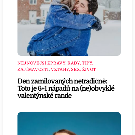
NEJNOVĚJŠÍ ZPRÁVY
,
RADY, TIPY,
ZAJÍMAVOSTI
,
VZTAHY, SEX, ŽIVOT
Den zamilovaných netradičně:
Toto je 6+1 nápadů na (ne)obvyklé
valentýnské rande