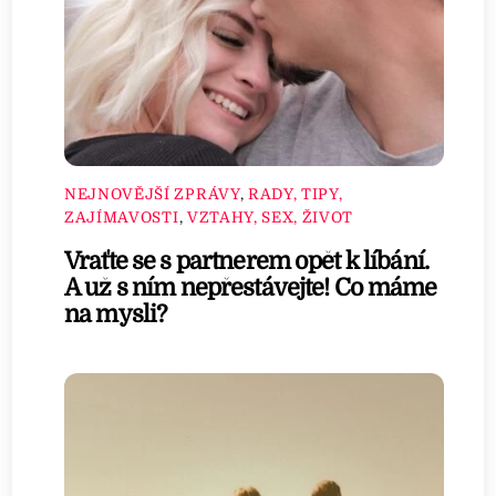
NEJNOVĚJŠÍ ZPRÁVY
,
RADY, TIPY,
ZAJÍMAVOSTI
,
VZTAHY, SEX, ŽIVOT
Vraťte se s partnerem opět k líbání.
A už s ním nepřestávejte! Co máme
na mysli?