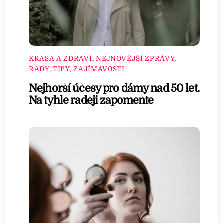
KRÁSA A ZDRAVÍ
,
NEJNOVĚJŠÍ ZPRÁVY
,
RADY, TIPY, ZAJÍMAVOSTI
Nejhorší účesy pro dámy nad 50 let.
Na tyhle raději zapomeňte