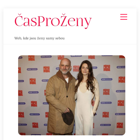
Skip
Men
to
content
Web, kde jsou ženy samy sebou