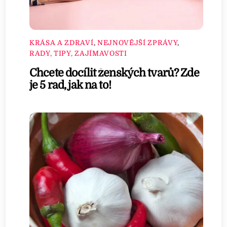
KRÁSA A ZDRAVÍ
,
NEJNOVĚJŠÍ ZPRÁVY
,
RADY, TIPY, ZAJÍMAVOSTI
Chcete docílit ženských tvarů? Zde
je 5 rad, jak na to!