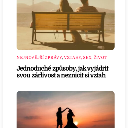
NEJNOVĚJŠÍ ZPRÁVY
,
VZTAHY, SEX, ŽIVOT
Jednoduché způsoby, jak vyjádřit
svou žárlivost a nezničit si vztah