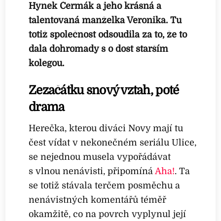
Hynek Čermák a jeho krásná a
talentovaná manželka Veronika. Tu
totiž společnost odsoudila za to, že to
dala dohromady s o dost starším
kolegou.
Zezačátku snový vztah, poté
drama
Herečka, kterou diváci Novy mají tu
čest vídat v nekonečném seriálu Ulice,
se nejednou musela vypořádávat
s vlnou nenávisti, připomíná
Aha!
. Ta
se totiž stávala terčem posměchu a
nenávistných komentářů téměř
okamžitě, co na povrch vyplynul její