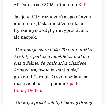
Afričan v roce 2015, připomíná
Kafe
.
Jak je vidět z rozhovorů a společných
momentek, láska mezi Veronika a
Hynkem jako kdyby nevyprchávala,
ale naopak.
„Verunka je stará duše. To není urážka.
Ale když potkáš dvacetiletou holku a
ona ti řekne, že poslouchá Charlese
Aznavoura, tak to je stará duše,“
prozradil Čermák. O svém vztahu se
rozpovídal pár i v pořadu
7 pádů
Honzy Dědka.
„On když přišel, tak byl takovej drsnej