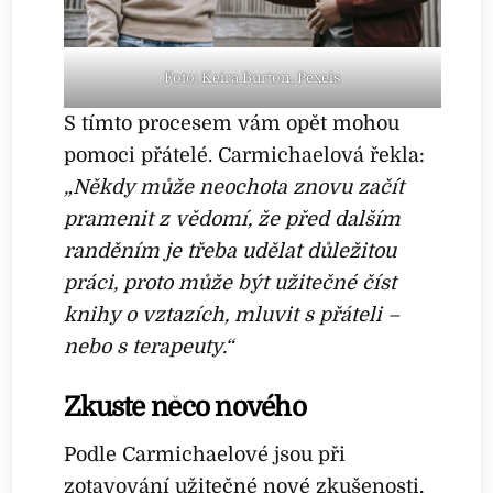
Foto: Keira Burton, Pexels
S tímto procesem vám opět mohou
pomoci přátelé. Carmichaelová řekla:
„Někdy může neochota znovu začít
pramenit z vědomí, že před dalším
randěním je třeba udělat důležitou
práci, proto může být užitečné číst
knihy o vztazích, mluvit s přáteli –
nebo s terapeuty.“
Zkuste něco nového
Podle Carmichaelové jsou při
zotavování užitečné nové zkušenosti,