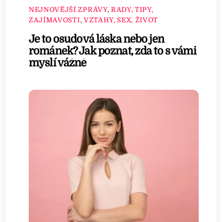
NEJNOVĚJŠÍ ZPRÁVY
,
RADY, TIPY,
ZAJÍMAVOSTI
,
VZTAHY, SEX, ŽIVOT
Je to osudová láska nebo jen
románek? Jak poznat, zda to s vámi
myslí vážně