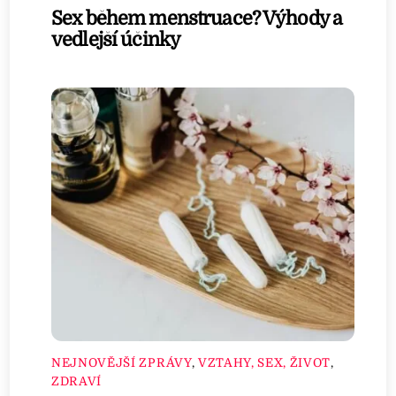
Sex během menstruace? Výhody a
vedlejší účinky
NEJNOVĚJŠÍ ZPRÁVY
,
VZTAHY, SEX, ŽIVOT
,
ZDRAVÍ