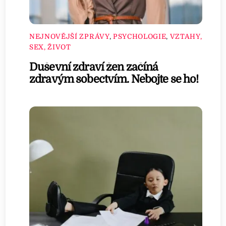
NEJNOVĚJŠÍ ZPRÁVY
,
PSYCHOLOGIE
,
VZTAHY,
SEX, ŽIVOT
Duševní zdraví žen začíná
zdravým sobectvím. Nebojte se ho!