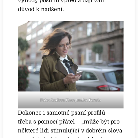
výhody posunu vpřed a dají vám
důvod k nadšení.
Foto: Andrea Piacquadio, Pexels
Dokonce i samotné psaní profilů –
třeba s pomocí přátel – „může být pro
některé lidi stimulující v dobrém slova