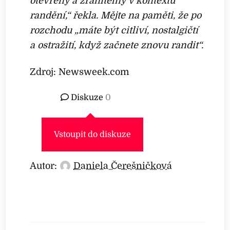
otevřený a zranitelný v kontextu
randění,“ řekla. Mějte na paměti, že po
rozchodu „máte být citliví, nostalgičtí
a ostražití, když začnete znovu randit“.
Zdroj: Newsweek.com
Diskuze
0
Vstoupit do diskuze
Autor:
Daniela Čerešničková