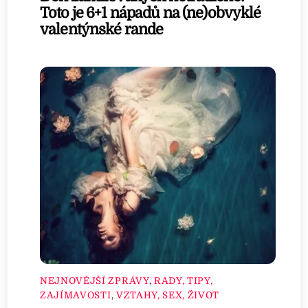
Toto je 6+1 nápadů na (ne)obvyklé
valentýnské rande
NEJNOVĚJŠÍ ZPRÁVY
,
RADY, TIPY,
ZAJÍMAVOSTI
,
VZTAHY, SEX, ŽIVOT