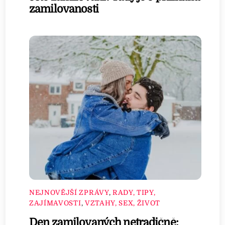
zamilovanosti
NEJNOVĚJŠÍ ZPRÁVY
,
RADY, TIPY,
ZAJÍMAVOSTI
,
VZTAHY, SEX, ŽIVOT
Den zamilovaných netradičně: