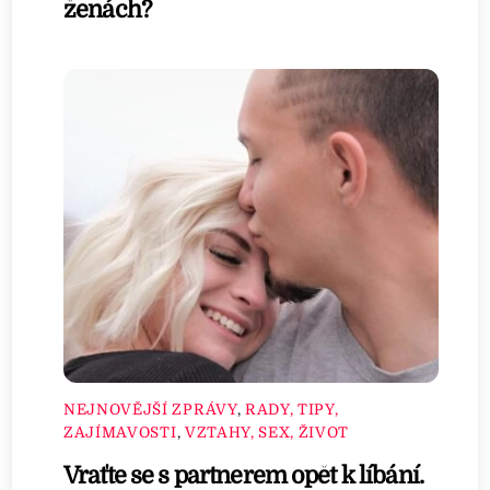
ženách?
NEJNOVĚJŠÍ ZPRÁVY
,
RADY, TIPY,
ZAJÍMAVOSTI
,
VZTAHY, SEX, ŽIVOT
Vraťte se s partnerem opět k líbání.