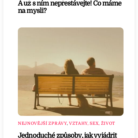
A už s ním nepřestávejte! Co máme
na mysli?
NEJNOVĚJŠÍ ZPRÁVY
,
VZTAHY, SEX, ŽIVOT
Jednoduché způsoby, jak vyjádřit