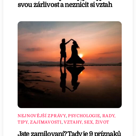
svou žárlivost a nezničit si vztah
NEJNOVĚJŠÍ ZPRÁVY
,
PSYCHOLOGIE
,
RADY,
TIPY, ZAJÍMAVOSTI
,
VZTAHY, SEX, ŽIVOT
Jste zamilovaní? Tady je 9 příznaků