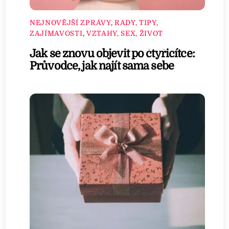
NEJNOVĚJŠÍ ZPRÁVY
,
RADY, TIPY,
ZAJÍMAVOSTI
,
VZTAHY, SEX, ŽIVOT
Jak se znovu objevit po čtyřicítce:
Průvodce, jak najít sama sebe