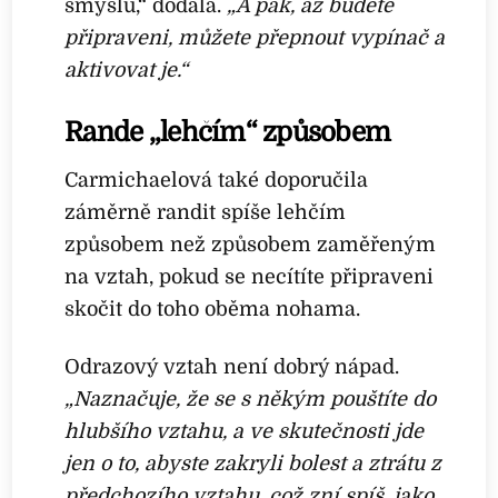
smyslu,“ dodala.
„A pak, až budete
připraveni, můžete přepnout vypínač a
aktivovat je.“
Rande „lehčím“ způsobem
Carmichaelová také doporučila
záměrně randit spíše lehčím
způsobem než způsobem zaměřeným
na vztah, pokud se necítíte připraveni
skočit do toho oběma nohama.
Odrazový vztah není dobrý nápad.
„Naznačuje, že se s někým pouštíte do
hlubšího vztahu, a ve skutečnosti jde
jen o to, abyste zakryli bolest a ztrátu z
předchozího vztahu, což zní spíš, jako