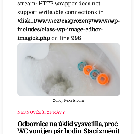
stream: HTTP wrapper does not
support writeable connections in
/disk_1/www/cz/casprozeny/www/wp-
includes/class-wp-image-editor-
imagick.php
on line
996
Zdroj: Pexels.com
NEJNOVĚJŠÍ ZPRÁVY
Odbornice na úklid vysvětlila, proč
WC voní jen pár hodin. Stačí změnit