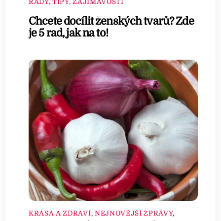
RADY, TIPY, ZAJÍMAVOSTI
Chcete docílit ženských tvarů? Zde
je 5 rad, jak na to!
KRÁSA A ZDRAVÍ
,
NEJNOVĚJŠÍ ZPRÁVY
,