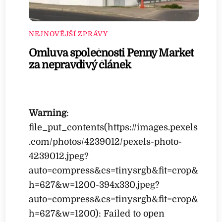
NEJNOVĚJŠÍ ZPRÁVY
Omluva společnosti Penny Market
za nepravdivý článek
Warning
:
file_put_contents(https://images.pexels
.com/photos/4239012/pexels-photo-
4239012.jpeg?
auto=compress&cs=tinysrgb&fit=crop&
h=627&w=1200-394x330.jpeg?
auto=compress&cs=tinysrgb&fit=crop&
h=627&w=1200): Failed to open