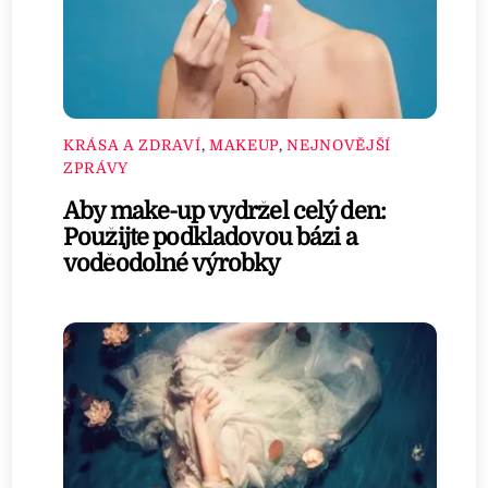
KRÁSA A ZDRAVÍ
,
MAKEUP
,
NEJNOVĚJŠÍ
ZPRÁVY
Aby make-up vydržel celý den:
Použijte podkladovou bázi a
voděodolné výrobky