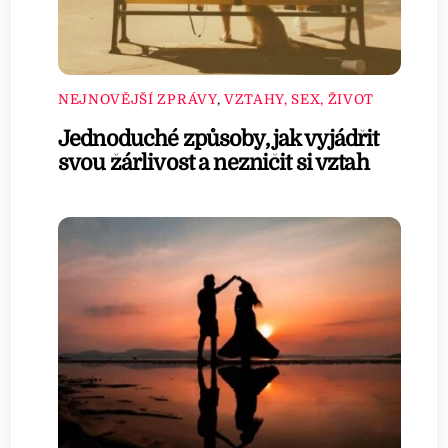
NEJNOVĚJŠÍ ZPRÁVY
,
VZTAHY, SEX, ŽIVOT
Jednoduché způsoby, jak vyjádřit
svou žárlivost a nezničit si vztah