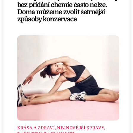
bez přidání chemie často nelze.
Doma můžeme zvolit šetrnější
způsoby konzervace
KRÁSA A ZDRAVÍ
,
NEJNOVĚJŠÍ ZPRÁVY
,