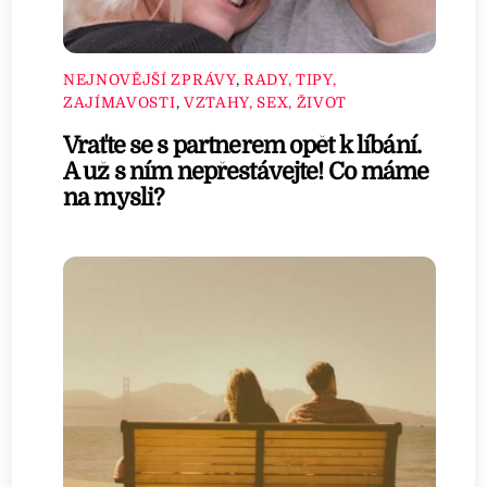
NEJNOVĚJŠÍ ZPRÁVY
,
RADY, TIPY,
ZAJÍMAVOSTI
,
VZTAHY, SEX, ŽIVOT
Vraťte se s partnerem opět k líbání.
A už s ním nepřestávejte! Co máme
na mysli?