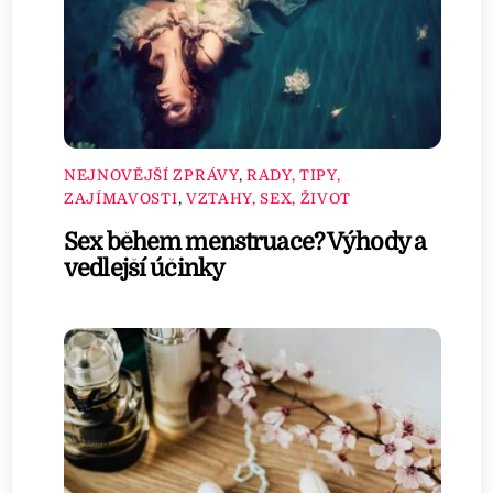
NEJNOVĚJŠÍ ZPRÁVY
,
RADY, TIPY,
ZAJÍMAVOSTI
,
VZTAHY, SEX, ŽIVOT
Sex během menstruace? Výhody a
vedlejší účinky