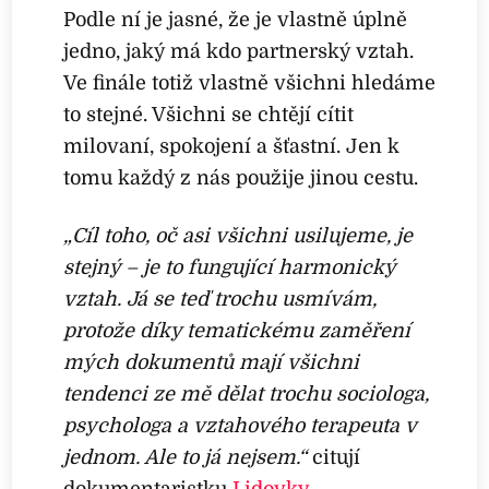
Podle ní je jasné, že je vlastně úplně
jedno, jaký má kdo partnerský vztah.
Ve finále totiž vlastně všichni hledáme
to stejné. Všichni se chtějí cítit
milovaní, spokojení a šťastní. Jen k
tomu každý z nás použije jinou cestu.
„Cíl toho, oč asi všichni usilujeme, je
stejný – je to fungující harmonický
vztah. Já se teď trochu usmívám,
protože díky tematickému zaměření
mých dokumentů mají všichni
tendenci ze mě dělat trochu sociologa,
psychologa a vztahového terapeuta v
jednom. Ale to já nejsem.“
citují
dokumentaristku
Lidovky
.