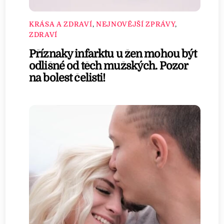
KRÁSA A ZDRAVÍ
,
NEJNOVĚJŠÍ ZPRÁVY
,
ZDRAVÍ
Příznaky infarktu u žen mohou být
odlišné od těch mužských. Pozor
na bolest čelisti!