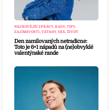
NEJNOVĚJŠÍ ZPRÁVY
,
RADY, TIPY,
ZAJÍMAVOSTI
,
VZTAHY, SEX, ŽIVOT
Den zamilovaných netradičně:
Toto je 6+1 nápadů na (ne)obvyklé
valentýnské rande