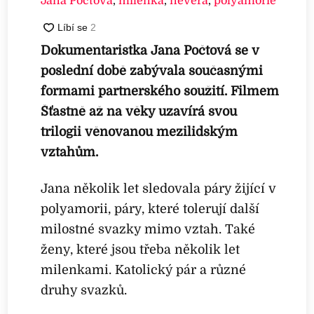
Jana Počtová
,
milenka
,
nevěra
,
polyamorie
Dokumentaristka Jana Počtová se v
poslední době zabývala současnými
formami partnerského soužití. Filmem
Šťastně až na věky uzavírá svou
trilogii věnovanou mezilidským
vztahům.
Jana několik let sledovala páry žijící v
polyamorii, páry, které tolerují další
milostné svazky mimo vztah. Také
ženy, které jsou třeba několik let
milenkami. Katolický pár a různé
druhy svazků.