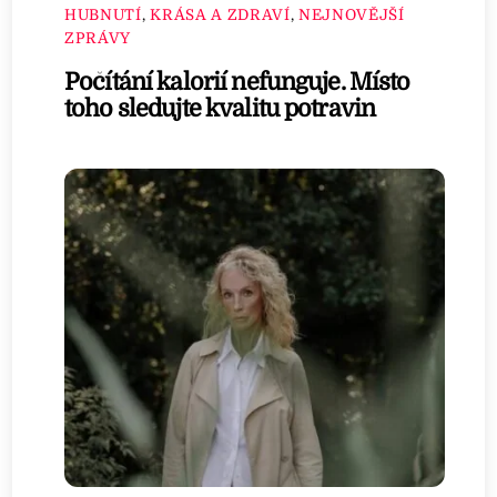
HUBNUTÍ
,
KRÁSA A ZDRAVÍ
,
NEJNOVĚJŠÍ
ZPRÁVY
Počítání kalorií nefunguje. Místo
toho sledujte kvalitu potravin