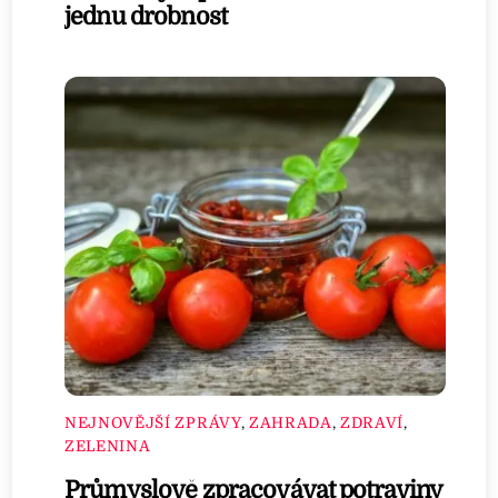
jednu drobnost
NEJNOVĚJŠÍ ZPRÁVY
,
ZAHRADA
,
ZDRAVÍ
,
ZELENINA
Průmyslově zpracovávat potraviny