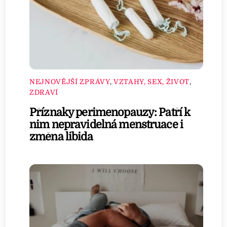
NEJNOVĚJŠÍ ZPRÁVY
,
VZTAHY, SEX, ŽIVOT
,
ZDRAVÍ
Příznaky perimenopauzy: Patří k
nim nepravidelná menstruace i
změna libida