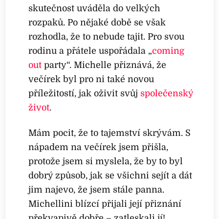
skutečnost uváděla do velkých
rozpaků. Po nějaké době se však
rozhodla, že to nebude tajit. Pro svou
rodinu a přátele uspořádala „
coming
out
party“. Michelle přiznává, že
večírek byl pro ni také novou
příležitostí, jak oživit svůj
společenský
život
.
Mám pocit, že to tajemství skrývám. S
nápadem na večírek jsem přišla,
protože jsem si myslela, že by to byl
dobrý způsob, jak se všichni sejít a dát
jim najevo, že jsem stále panna.
Michellini blízcí přijali její přiznání
překvapivě dobře – zatleskali jí!