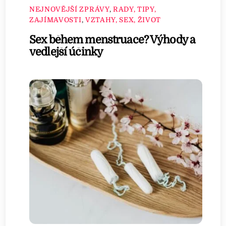
NEJNOVĚJŠÍ ZPRÁVY
,
RADY, TIPY,
ZAJÍMAVOSTI
,
VZTAHY, SEX, ŽIVOT
Sex během menstruace? Výhody a
vedlejší účinky