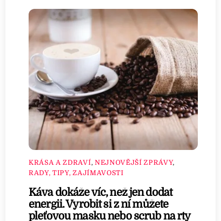
KRÁSA A ZDRAVÍ
,
NEJNOVĚJŠÍ ZPRÁVY
,
RADY, TIPY, ZAJÍMAVOSTI
Káva dokáže víc, než jen dodat
energii. Vyrobit si z ní můžete
pleťovou masku nebo scrub na rty