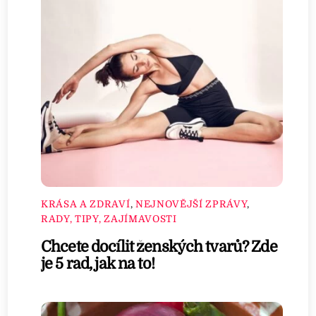
KRÁSA A ZDRAVÍ
,
NEJNOVĚJŠÍ ZPRÁVY
,
RADY, TIPY, ZAJÍMAVOSTI
Chcete docílit ženských tvarů? Zde
je 5 rad, jak na to!