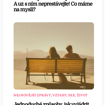
A už s ním nepřestávejte! Co máme
na mysli?
NEJNOVĚJŠÍ ZPRÁVY
,
VZTAHY, SEX, ŽIVOT
Jednoduché způsoby, jak vyjádřit