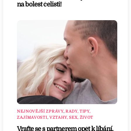
na bolest čelisti!
NEJNOVĚJŠÍ ZPRÁVY
,
RADY, TIPY,
ZAJÍMAVOSTI
,
VZTAHY, SEX, ŽIVOT
Vraťte se s partnerem opět k líbání.