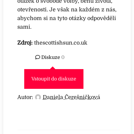
otázek o svobodě volby, běhu života,
otevřenosti. Je však na každém z nás,
abychom si na tyto otázky odpověděli
sami.
Zdroj:
thescottishsun.co.uk
Diskuze
0
Vstoupit do diskuze
Autor:
Daniela Čerešničková