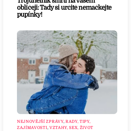
Trojúhelník smrti na vašem
obličeji: Tady si určitě nemačkejte
pupínky!
NEJNOVĚJŠÍ ZPRÁVY
,
RADY, TIPY,
ZAJÍMAVOSTI
,
VZTAHY, SEX, ŽIVOT