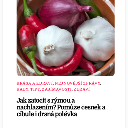
KRÁSA A ZDRAVÍ
,
NEJNOVĚJŠÍ ZPRÁVY
,
RADY, TIPY, ZAJÍMAVOSTI
,
ZDRAVÍ
Jak zatočit s rýmou a
nachlazením? Pomůže česnek a
cibule i drsná polévka