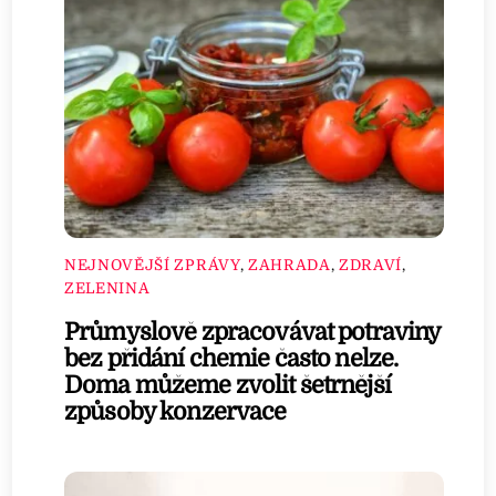
NEJNOVĚJŠÍ ZPRÁVY
,
ZAHRADA
,
ZDRAVÍ
,
ZELENINA
Průmyslově zpracovávat potraviny
bez přidání chemie často nelze.
Doma můžeme zvolit šetrnější
způsoby konzervace