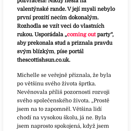
pozvracela! Nikdy nešla na
valentýnské rande. V její mysli nebylo
první prožití něčím dokonalým.
Rozhodla se vzít věci do vlastních
rukou. Uspořádala „
coming out
party“,
aby překonala stud a přiznala pravdu
svým blízkým
,
píše portál
thescottishsun.co.uk.
Michelle se veřejně přiznala, že byla
po většinu svého života šprtka.
Nevěnovala příliš pozornosti rozvoji
svého společenského života. „Prostě
jsem na to zapomněl. Většina lidí
chodí na vysokou školu, já ne. Byla
jsem naprosto spokojená, když jsem