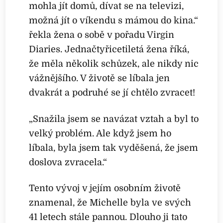
mohla jít domů, dívat se na televizi,
možná jít o víkendu s mámou do kina.“
řekla žena o sobě v pořadu Virgin
Diaries. Jednačtyřicetiletá žena říká,
že měla několik schůzek, ale nikdy nic
vážnějšího. V životě se líbala jen
dvakrát a podruhé se jí chtělo zvracet!
„Snažila jsem se navázat vztah a byl to
velký problém. Ale když jsem ho
líbala, byla jsem tak vyděšená, že jsem
doslova zvracela.“
Tento vývoj v jejím osobním životě
znamenal, že Michelle byla ve svých
41 letech stále pannou. Dlouho ji tato