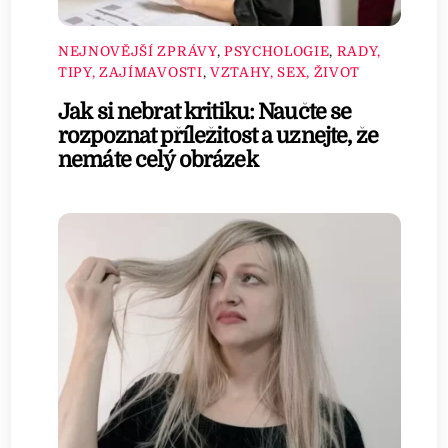
NEJNOVĚJŠÍ ZPRÁVY
,
PSYCHOLOGIE
,
RADY,
TIPY, ZAJÍMAVOSTI
,
VZTAHY, SEX, ŽIVOT
Jak si nebrat kritiku: Naučte se
rozpoznat příležitost a uznejte, že
nemáte celý obrázek