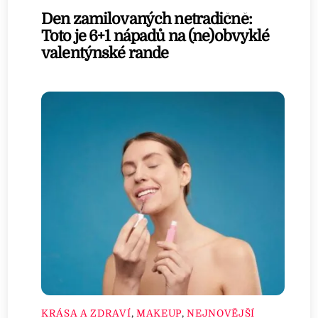
Den zamilovaných netradičně:
Toto je 6+1 nápadů na (ne)obvyklé
valentýnské rande
KRÁSA A ZDRAVÍ
,
MAKEUP
,
NEJNOVĚJŠÍ