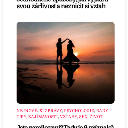
svou žárlivost a nezničit si vztah
NEJNOVĚJŠÍ ZPRÁVY
,
PSYCHOLOGIE
,
RADY,
TIPY, ZAJÍMAVOSTI
,
VZTAHY, SEX, ŽIVOT
Jste zamilovaní? Tady je 9 příznaků