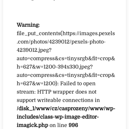
Warning
:
file_put_contents(https://images.pexels
.com/photos/4239012/pexels-photo-
4239012.jpeg?
auto=compress&cs=tinysrgb&fit=crop&
h=627&w=1200-394x330.jpeg?
auto=compress&cs=tinysrgb&fit=crop&
h=627&w=1200): Failed to open
stream: HTTP wrapper does not
support writeable connections in
/disk_1/www/cz/casprozeny/www/wp-
includes/class-wp-image-editor-
imagick.php
on line
996