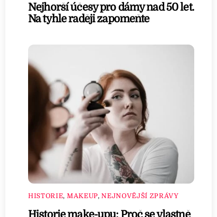
Nejhorší účesy pro dámy nad 50 let.
Na tyhle raději zapomeňte
HISTORIE
,
MAKEUP
,
NEJNOVĚJŠÍ ZPRÁVY
Historie make-upu: Proč se vlastně