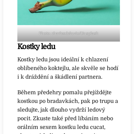
Photo: charlesdeluvio/Unsplash
Kostky ledu
Kostky ledu jsou ideální k chlazení
oblíbeného koktejlu, ale skvěle se hodí
i k dráždění a škádlení partnera.
Během předehry pomalu přejíždějte
kostkou po bradavkách, pak po trupu a
sledujte, jak dlouho vydrží ledový
pocit. Zkuste také před líbáním nebo
orálním sexem kostku ledu cucat,