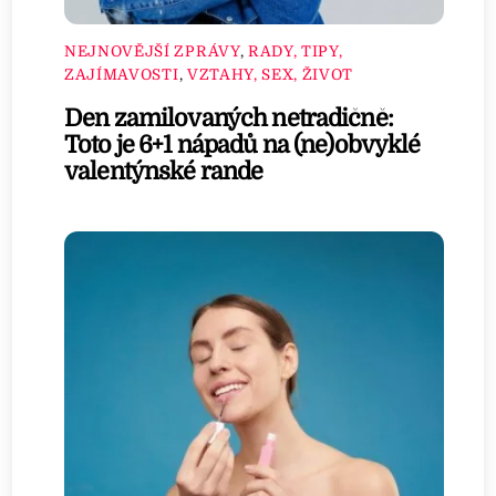
NEJNOVĚJŠÍ ZPRÁVY
,
RADY, TIPY,
ZAJÍMAVOSTI
,
VZTAHY, SEX, ŽIVOT
Den zamilovaných netradičně:
Toto je 6+1 nápadů na (ne)obvyklé
valentýnské rande