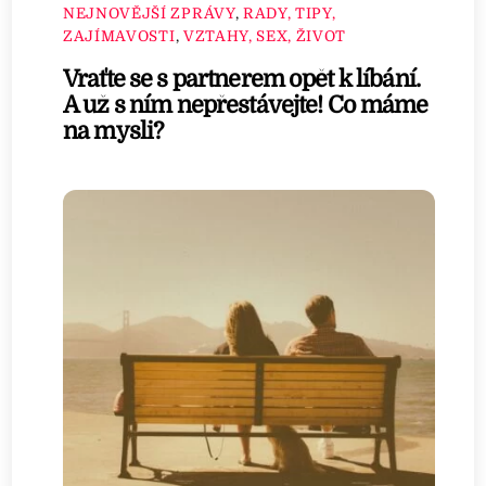
NEJNOVĚJŠÍ ZPRÁVY
,
RADY, TIPY,
ZAJÍMAVOSTI
,
VZTAHY, SEX, ŽIVOT
Vraťte se s partnerem opět k líbání.
A už s ním nepřestávejte! Co máme
na mysli?