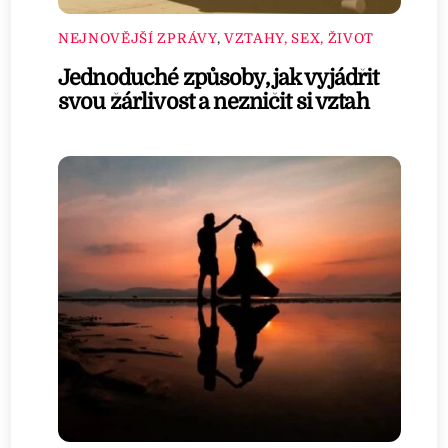
NEJNOVĚJŠÍ ZPRÁVY
,
VZTAHY, SEX, ŽIVOT
Jednoduché způsoby, jak vyjádřit
svou žárlivost a nezničit si vztah