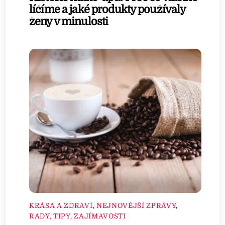
líčíme a jaké produkty používaly
ženy v minulosti
KRÁSA A ZDRAVÍ
,
NEJNOVĚJŠÍ ZPRÁVY
,
RADY, TIPY, ZAJÍMAVOSTI