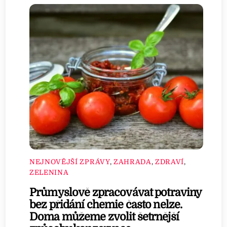
NEJNOVĚJŠÍ ZPRÁVY
,
ZAHRADA
,
ZDRAVÍ
,
ZELENINA
Průmyslově zpracovávat potraviny
bez přidání chemie často nelze.
Doma můžeme zvolit šetrnější