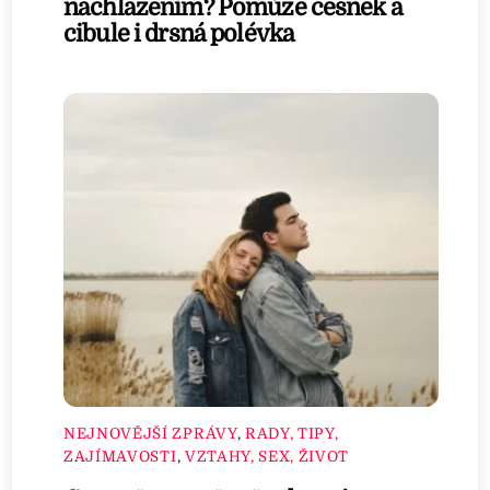
nachlazením? Pomůže česnek a
cibule i drsná polévka
NEJNOVĚJŠÍ ZPRÁVY
,
RADY, TIPY,
ZAJÍMAVOSTI
,
VZTAHY, SEX, ŽIVOT