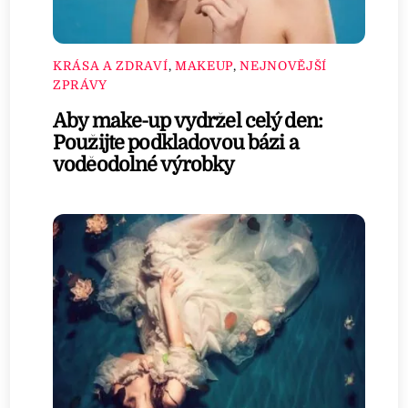
KRÁSA A ZDRAVÍ
,
MAKEUP
,
NEJNOVĚJŠÍ
ZPRÁVY
Aby make-up vydržel celý den:
Použijte podkladovou bázi a
voděodolné výrobky