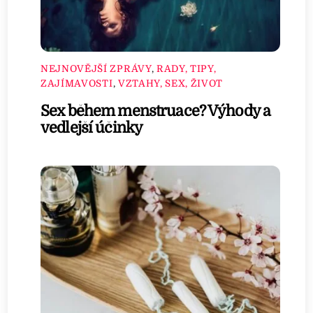
NEJNOVĚJŠÍ ZPRÁVY
,
RADY, TIPY,
ZAJÍMAVOSTI
,
VZTAHY, SEX, ŽIVOT
Sex během menstruace? Výhody a
vedlejší účinky