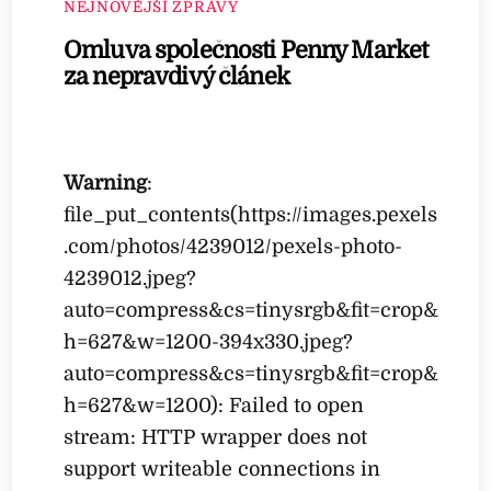
NEJNOVĚJŠÍ ZPRÁVY
Omluva společnosti Penny Market
za nepravdivý článek
Warning
:
file_put_contents(https://images.pexels
.com/photos/4239012/pexels-photo-
4239012.jpeg?
auto=compress&cs=tinysrgb&fit=crop&
h=627&w=1200-394x330.jpeg?
auto=compress&cs=tinysrgb&fit=crop&
h=627&w=1200): Failed to open
stream: HTTP wrapper does not
support writeable connections in