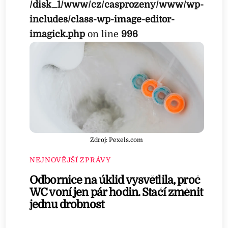
/disk_1/www/cz/casprozeny/www/wp-
includes/class-wp-image-editor-
imagick.php
on line
996
Zdroj: Pexels.com
NEJNOVĚJŠÍ ZPRÁVY
Odbornice na úklid vysvětlila, proč
WC voní jen pár hodin. Stačí změnit
jednu drobnost