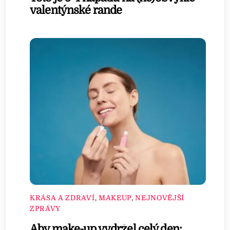
valentýnské rande
KRÁSA A ZDRAVÍ
,
MAKEUP
,
NEJNOVĚJŠÍ
ZPRÁVY
Aby make-up vydržel celý den: