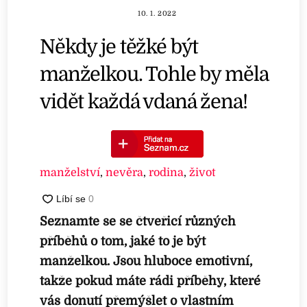
10. 1. 2022
Někdy je těžké být
manželkou. Tohle by měla
vidět každá vdaná žena!
manželství
,
nevěra
,
rodina
,
život
Seznamte se se čtveřicí různých
příběhů o tom, jaké to je být
manželkou. Jsou hluboce emotivní,
takže pokud máte rádi příběhy, které
vás donutí přemýšlet o vlastním