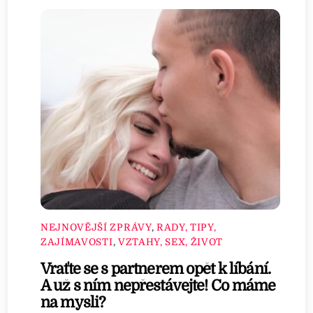
NEJNOVĚJŠÍ ZPRÁVY
,
RADY, TIPY,
ZAJÍMAVOSTI
,
VZTAHY, SEX, ŽIVOT
Vraťte se s partnerem opět k líbání.
A už s ním nepřestávejte! Co máme
na mysli?