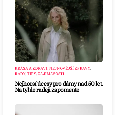
KRÁSA A ZDRAVÍ
,
NEJNOVĚJŠÍ ZPRÁVY
,
RADY, TIPY, ZAJÍMAVOSTI
Nejhorší účesy pro dámy nad 50 let.
Na tyhle raději zapomeňte