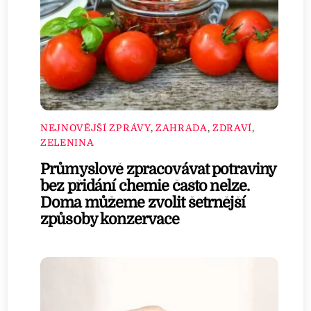
NEJNOVĚJŠÍ ZPRÁVY
,
ZAHRADA
,
ZDRAVÍ
,
ZELENINA
Průmyslově zpracovávat potraviny
bez přidání chemie často nelze.
Doma můžeme zvolit šetrnější
způsoby konzervace