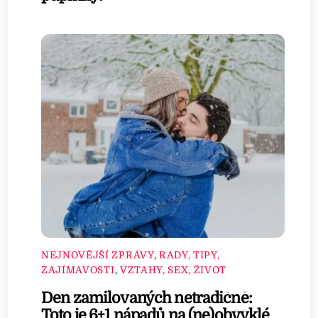
NEJNOVĚJŠÍ ZPRÁVY
,
RADY, TIPY,
ZAJÍMAVOSTI
,
VZTAHY, SEX, ŽIVOT
Den zamilovaných netradičně:
Toto je 6+1 nápadů na (ne)obvyklé