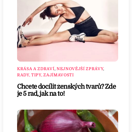
KRÁSA A ZDRAVÍ
,
NEJNOVĚJŠÍ ZPRÁVY
,
RADY, TIPY, ZAJÍMAVOSTI
Chcete docílit ženských tvarů? Zde
je 5 rad, jak na to!