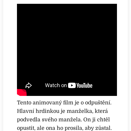
Tento animovaný film je o odpuštění.
Hlavní hrdinkou je manželka, která
podvedla svého manžela. On ji chtěl
opustit, ale ona ho prosila, aby zůstal.