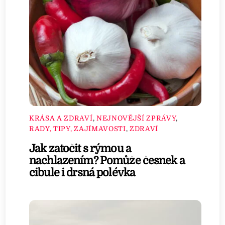
KRÁSA A ZDRAVÍ
,
NEJNOVĚJŠÍ ZPRÁVY
,
RADY, TIPY, ZAJÍMAVOSTI
,
ZDRAVÍ
Jak zatočit s rýmou a
nachlazením? Pomůže česnek a
cibule i drsná polévka