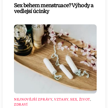
Sex během menstruace? Výhody a
vedlejší účinky
NEJNOVĚJŠÍ ZPRÁVY
,
VZTAHY, SEX, ŽIVOT
,
ZDRAVÍ