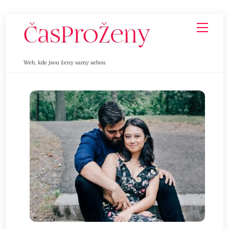
Skip
Men
to
content
Web, kde jsou ženy samy sebou