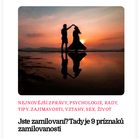
NEJNOVĚJŠÍ ZPRÁVY
,
PSYCHOLOGIE
,
RADY,
TIPY, ZAJÍMAVOSTI
,
VZTAHY, SEX, ŽIVOT
Jste zamilovaní? Tady je 9 příznaků
zamilovanosti