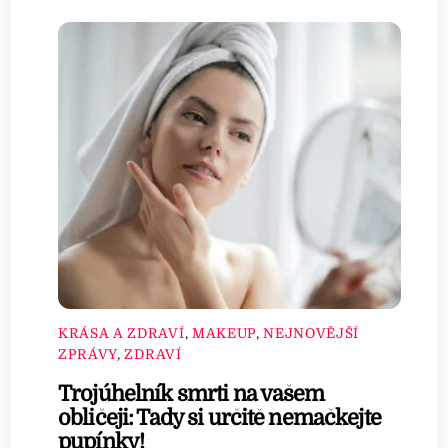
KRÁSA A ZDRAVÍ
,
MAKEUP
,
NEJNOVĚJŠÍ
ZPRÁVY
,
ZDRAVÍ
Trojúhelník smrti na vašem
obličeji: Tady si určitě nemačkejte
pupínky!