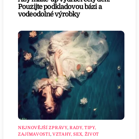
Použijte podkladovou bázi a
voděodolné výrobky
NEJNOVĚJŠÍ ZPRÁVY
,
RADY, TIPY,
ZAJÍMAVOSTI
,
VZTAHY, SEX, ŽIVOT