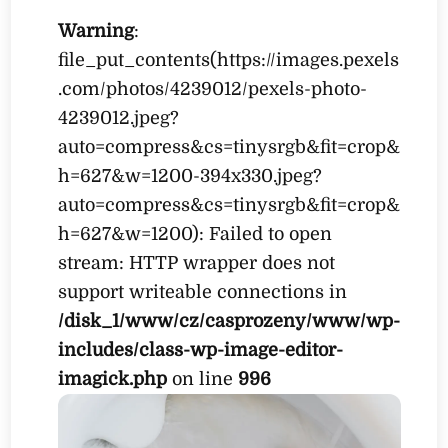
Warning
:
file_put_contents(https://images.pexels
.com/photos/4239012/pexels-photo-
4239012.jpeg?
auto=compress&cs=tinysrgb&fit=crop&
h=627&w=1200-394x330.jpeg?
auto=compress&cs=tinysrgb&fit=crop&
h=627&w=1200): Failed to open
stream: HTTP wrapper does not
support writeable connections in
/disk_1/www/cz/casprozeny/www/wp-
includes/class-wp-image-editor-
imagick.php
on line
996