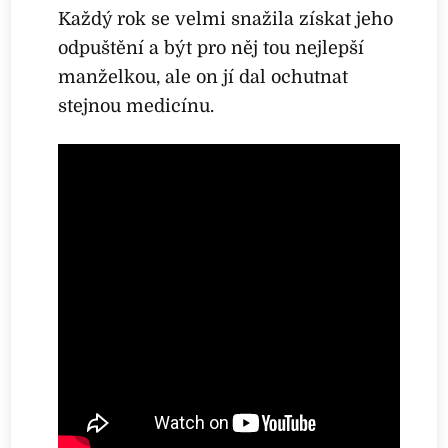
Každý rok se velmi snažila získat jeho
odpuštění a být pro něj tou nejlepší
manželkou, ale on jí dal ochutnat
stejnou medicínu.