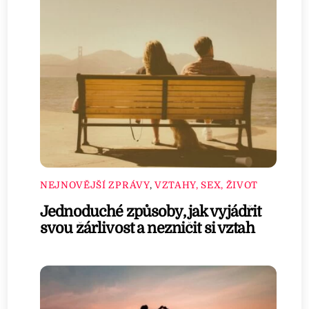
NEJNOVĚJŠÍ ZPRÁVY
,
VZTAHY, SEX, ŽIVOT
Jednoduché způsoby, jak vyjádřit
svou žárlivost a nezničit si vztah