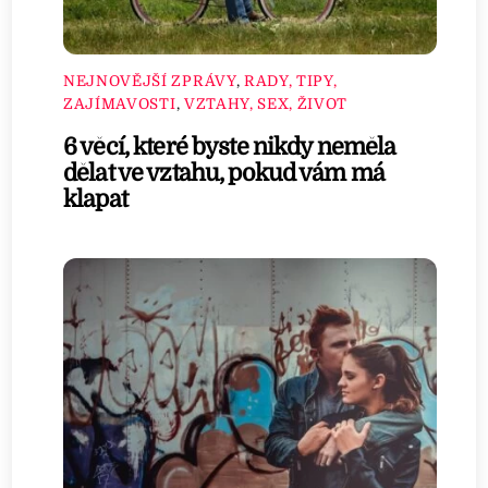
NEJNOVĚJŠÍ ZPRÁVY
,
RADY, TIPY,
ZAJÍMAVOSTI
,
VZTAHY, SEX, ŽIVOT
6 věcí, které byste nikdy neměla
dělat ve vztahu, pokud vám má
klapat