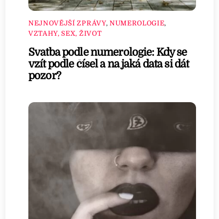
NEJNOVĚJŠÍ ZPRÁVY
,
NUMEROLOGIE
,
VZTAHY, SEX, ŽIVOT
Svatba podle numerologie: Kdy se
vzít podle čísel a na jaká data si dát
pozor?