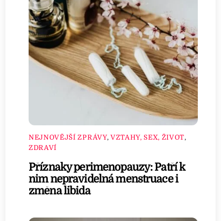
NEJNOVĚJŠÍ ZPRÁVY
,
VZTAHY, SEX, ŽIVOT
,
ZDRAVÍ
Příznaky perimenopauzy: Patří k
nim nepravidelná menstruace i
změna libida