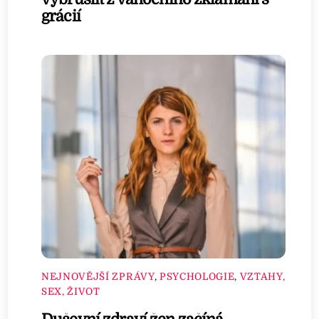
grácií
NEJNOVĚJŠÍ ZPRÁVY
,
PSYCHOLOGIE
,
VZTAHY,
SEX, ŽIVOT