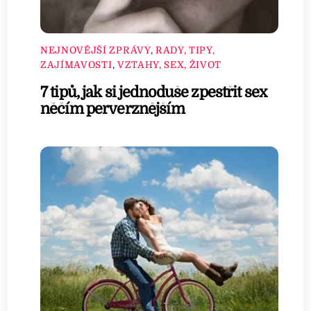
NEJNOVĚJŠÍ ZPRÁVY
,
RADY, TIPY,
ZAJÍMAVOSTI
,
VZTAHY, SEX, ŽIVOT
7 tipů, jak si jednoduše zpestřit sex
něčím perverznějším