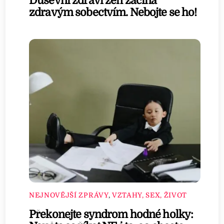
Duševní zdraví žen začíná
zdravým sobectvím. Nebojte se ho!
NEJNOVĚJŠÍ ZPRÁVY
,
VZTAHY, SEX, ŽIVOT
Překonejte syndrom hodné holky: