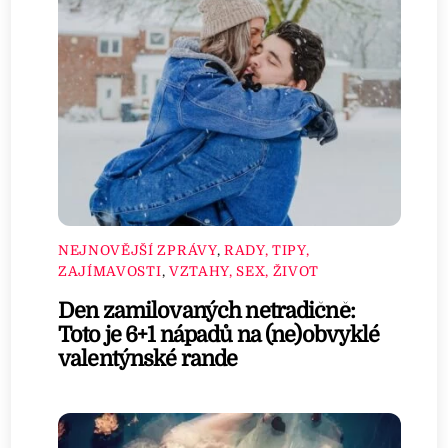
NEJNOVĚJŠÍ ZPRÁVY
,
RADY, TIPY,
ZAJÍMAVOSTI
,
VZTAHY, SEX, ŽIVOT
Den zamilovaných netradičně:
Toto je 6+1 nápadů na (ne)obvyklé
valentýnské rande