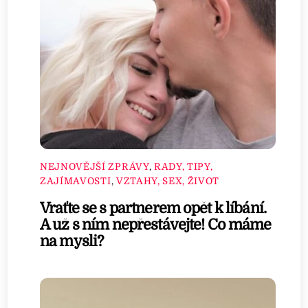
NEJNOVĚJŠÍ ZPRÁVY
,
RADY, TIPY,
ZAJÍMAVOSTI
,
VZTAHY, SEX, ŽIVOT
Vraťte se s partnerem opět k líbání.
A už s ním nepřestávejte! Co máme
na mysli?