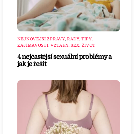
NEJNOVĚJŠÍ ZPRÁVY
,
RADY, TIPY,
ZAJÍMAVOSTI
,
VZTAHY, SEX, ŽIVOT
4 nejčastější sexuální problémy a
jak je řešit