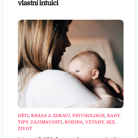
vlastní intuici
DĚTI
,
KRÁSA A ZDRAVÍ
,
PSYCHOLOGIE
,
RADY,
TIPY, ZAJÍMAVOSTI
,
RODINA
,
VZTAHY, SEX,
ŽIVOT