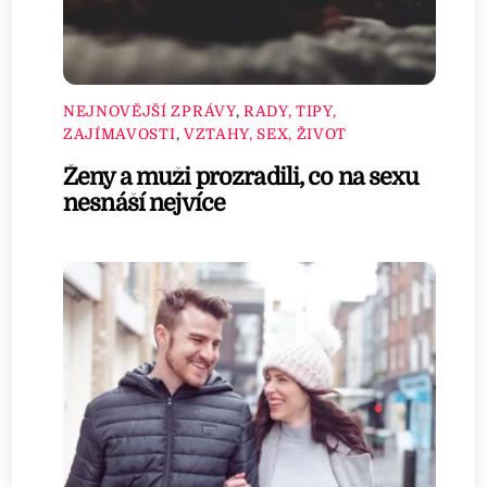
NEJNOVĚJŠÍ ZPRÁVY
,
RADY, TIPY,
ZAJÍMAVOSTI
,
VZTAHY, SEX, ŽIVOT
Ženy a muži prozradili, co na sexu
nesnáší nejvíce