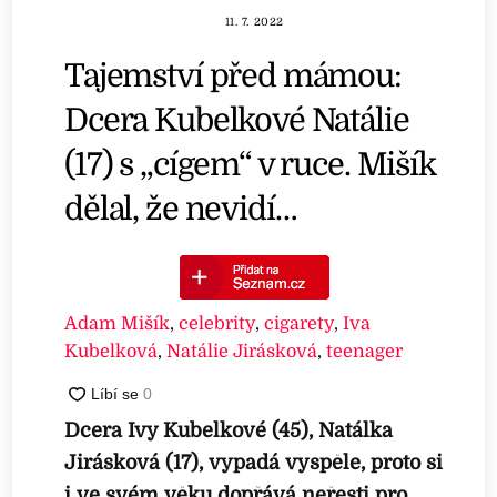
11. 7. 2022
Tajemství před mámou:
Dcera Kubelkové Natálie
(17) s „cígem“ v ruce. Mišík
dělal, že nevidí…
Adam Mišík
,
celebrity
,
cigarety
,
Iva
Kubelková
,
Natálie Jirásková
,
teenager
Dcera Ivy Kubelkové (45), Natálka
Jirásková (17), vypadá vyspěle, proto si
i ve svém věku dopřává neřesti pro