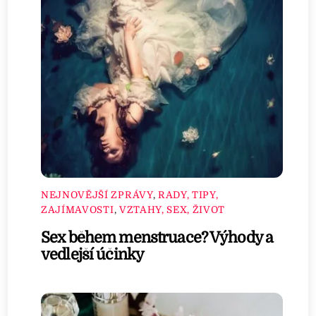
NEJNOVĚJŠÍ ZPRÁVY
,
RADY, TIPY,
ZAJÍMAVOSTI
,
VZTAHY, SEX, ŽIVOT
Sex během menstruace? Výhody a
vedlejší účinky