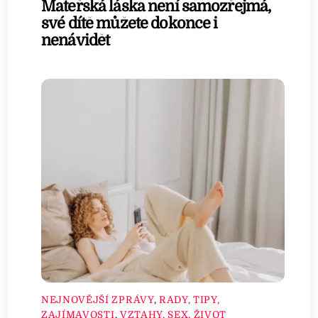
Mateřská láska není samozřejmá,
své dítě můžete dokonce i
nenávidět
NEJNOVĚJŠÍ ZPRÁVY
,
RADY, TIPY,
ZAJÍMAVOSTI
,
VZTAHY, SEX, ŽIVOT