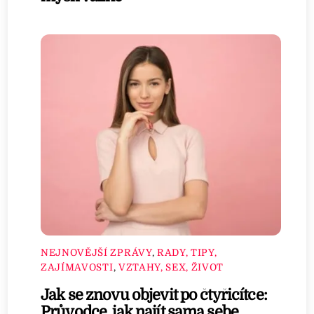
NEJNOVĚJŠÍ ZPRÁVY
,
RADY, TIPY,
ZAJÍMAVOSTI
,
VZTAHY, SEX, ŽIVOT
Jak se znovu objevit po čtyřicítce:
Průvodce, jak najít sama sebe