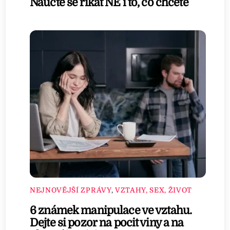
Naučte se říkat NE i to, co chcete
NEJNOVĚJŠÍ ZPRÁVY
,
VZTAHY, SEX, ŽIVOT
6 známek manipulace ve vztahu.
Dejte si pozor na pocit viny a na