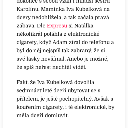
dokonce s sebou vzali i mladší sestru
Karolínu. Maminka Iva Kubelková na
dcery nedohlížela, a tak začala pravá
zábava. Dle
Expresu
si Natálka
několikrát potáhla z elektronické
cigarety, když Adam zíral do telefonu a
byl do něj nejspíš tak zabraný, že si
své lásky nevšímal. Anebo je možné,
že spíš neřest nechtěl vidět.
Fakt, že Iva Kubelková dovolila
sedmnáctileté dceři ubytovat se s
přítelem, je ještě pochopitelný. Avšak s
kouřením cigarety, i té elektronické, by
měla dceři domluvit.