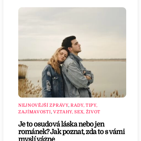
NEJNOVĚJŠÍ ZPRÁVY
,
RADY, TIPY,
ZAJÍMAVOSTI
,
VZTAHY, SEX, ŽIVOT
Je to osudová láska nebo jen
románek? Jak poznat, zda to s vámi
myslí vážně