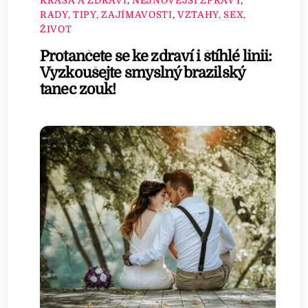
KRÁSA A ZDRAVÍ
,
NEJNOVĚJŠÍ ZPRÁVY
,
RADY, TIPY, ZAJÍMAVOSTI
,
VZTAHY, SEX,
ŽIVOT
Protančete se ke zdraví i štíhlé linii:
Vyzkoušejte smyslný brazilský
tanec zouk!