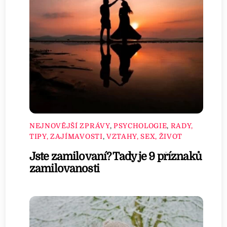
NEJNOVĚJŠÍ ZPRÁVY
,
PSYCHOLOGIE
,
RADY,
TIPY, ZAJÍMAVOSTI
,
VZTAHY, SEX, ŽIVOT
Jste zamilovaní? Tady je 9 příznaků
zamilovanosti