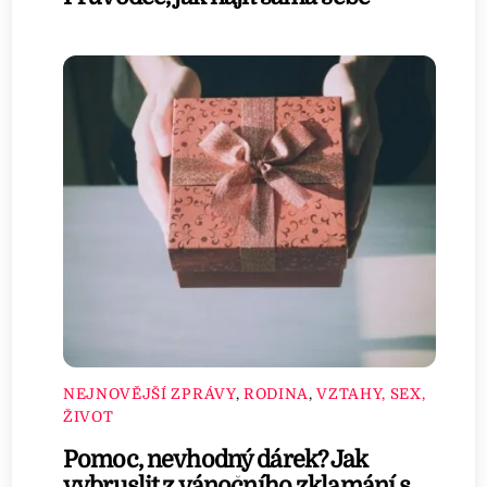
NEJNOVĚJŠÍ ZPRÁVY
,
RODINA
,
VZTAHY, SEX,
ŽIVOT
Pomoc, nevhodný dárek? Jak
vybruslit z vánočního zklamání s