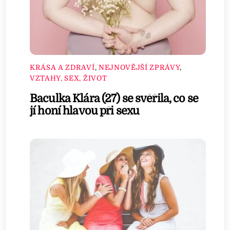
KRÁSA A ZDRAVÍ
,
NEJNOVĚJŠÍ ZPRÁVY
,
VZTAHY, SEX, ŽIVOT
Baculka Klára (27) se svěřila, co se
jí honí hlavou při sexu