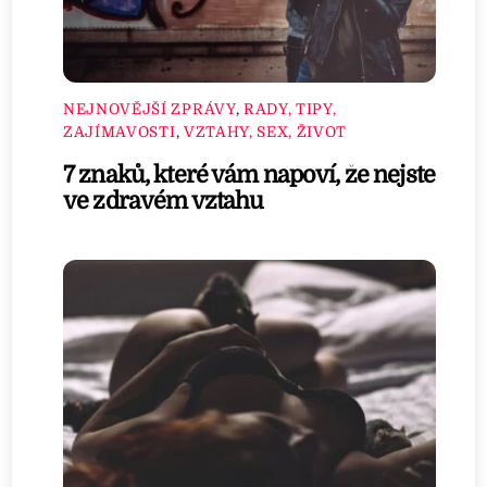
NEJNOVĚJŠÍ ZPRÁVY
,
RADY, TIPY,
ZAJÍMAVOSTI
,
VZTAHY, SEX, ŽIVOT
7 znaků, které vám napoví, že nejste
ve zdravém vztahu