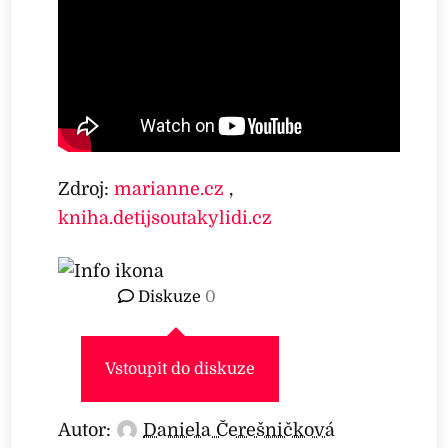
Zdroj:
marianne.cz
,
kniha.detijsoutakylidi.cz
Diskuze
0
Vstoupit do diskuze
Autor:
Daniela Čerešničková