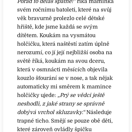
Pořád to děláš špatně!“
říká maminka
svém ročnímu batoleti, které na svůj
věk bravurně prolezlo celé dětské
hřiště, kde jsme každá se svým
dítětem. Koukám na vysmátou
holčičku, která naštěstí zatím úplně
nerozumí, co jí její nejbližší osoba na
světě říká, koukám na svou dceru,
která v osmnácti měsících objevila
kouzlo šťourání se v nose, a tak nějak
automaticky mi směrem k mamince
holčičky ujede:
„Prý se vědci ještě
neshodli, z jaké strany se správně
dobývá vrchol skluzavky.“
Následuje
trapné ticho. Smějí se pouze obě děti,
které zároveň ovládly špičku