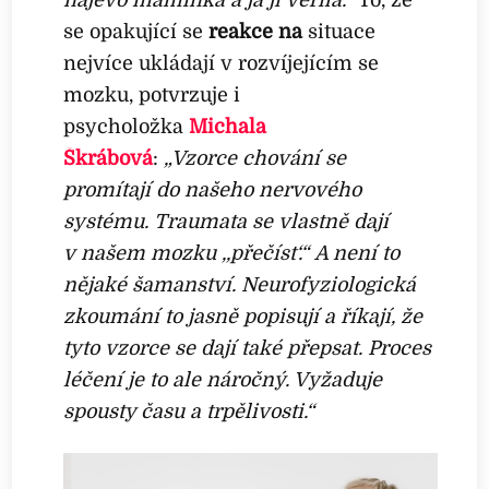
se opakující se
reakce na
situace
nejvíce ukládají v rozvíjejícím se
mozku, potvrzuje i
psycholožka
Michala
Škrábová
:
„Vzorce chování se
promítají do našeho nervového
systému. Traumata se vlastně dají
v našem mozku ‚,přečíst‘.“ A není to
nějaké šamanství. Neurofyziologická
zkoumání to jasně popisují a říkají, že
tyto vzorce se dají také přepsat. Proces
léčení je to ale náročný. Vyžaduje
spousty času a trpělivosti.“