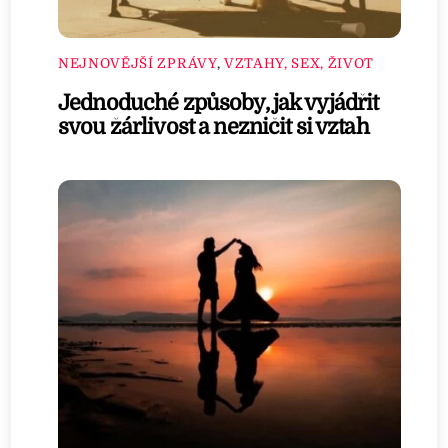
NEJNOVĚJŠÍ ZPRÁVY
,
VZTAHY, SEX, ŽIVOT
Jednoduché způsoby, jak vyjádřit
svou žárlivost a nezničit si vztah