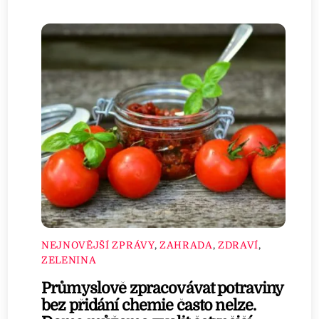
NEJNOVĚJŠÍ ZPRÁVY
,
ZAHRADA
,
ZDRAVÍ
,
ZELENINA
Průmyslově zpracovávat potraviny
bez přidání chemie často nelze.