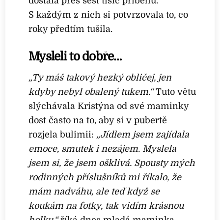
dostala přes šest tisíc příběhů.
S každým z nich si potvrzovala to, co
roky předtím tušila.
Mysleli to dobře…
„Ty máš takový hezký obličej, jen
kdyby nebyl obalený tukem.“
Tuto větu
slýchávala Kristýna od své maminky
dost často na to, aby si v pubertě
rozjela bulimii:
„Jídlem jsem zajídala
emoce, smutek i nezájem. Myslela
jsem si, že jsem ošklivá. Spousty mých
rodinných příslušníků mi říkalo, že
mám nadváhu, ale teď když se
koukám na fotky, tak vidím krásnou
holku,“
říká dnes mladá maminka