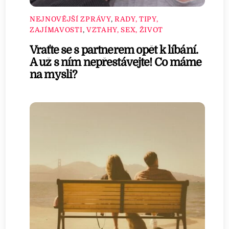
NEJNOVĚJŠÍ ZPRÁVY
,
RADY, TIPY,
ZAJÍMAVOSTI
,
VZTAHY, SEX, ŽIVOT
Vraťte se s partnerem opět k líbání.
A už s ním nepřestávejte! Co máme
na mysli?