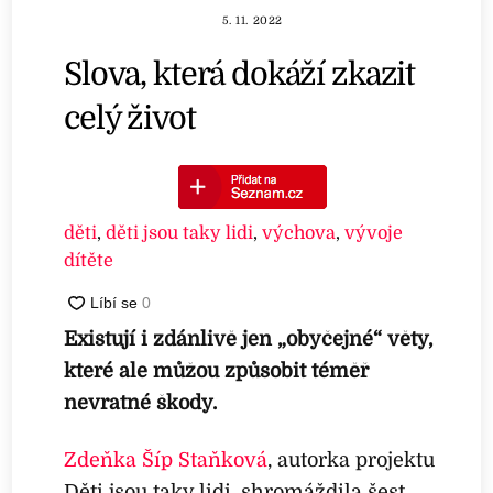
5. 11. 2022
Slova, která dokáží zkazit
celý život
děti
,
děti jsou taky lidi
,
výchova
,
vývoje
dítěte
Existují i zdánlivě jen „obyčejné“ věty,
které ale můžou způsobit téměř
nevratné škody.
Zdeňka Šíp Staňková
, autorka projektu
Děti jsou taky lidi, shromáždila šest