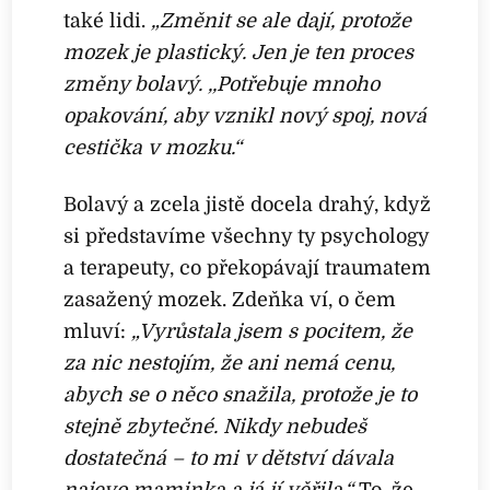
také lidi.
„Změnit se ale dají, protože
mozek je plastický. Jen je ten proces
změny bolavý. ,,Potřebuje mnoho
opakování, aby vznikl nový spoj, nová
cestička v mozku.“
Bolavý a zcela jistě docela drahý, když
si představíme všechny ty psychology
a terapeuty, co překopávají
traumatem
zasažený mozek. Zdeňka ví, o čem
mluví:
„Vyrůstala jsem s pocitem, že
za nic nestojím, že ani nemá cenu,
abych se o něco snažila, protože je to
stejně zbytečné. Nikdy nebudeš
dostatečná – to mi v dětství dávala
najevo maminka a já jí věřila.“
To, že