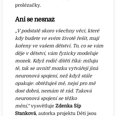
prolézačky.
Ani se nesnaž
„
V podstatě skoro všechny věci, které
kdy budete ve svém životě řešit, mají
kořeny ve vašem dětství. To, co se vám
děje v dětství, vám fyzicky modeluje
mozek. Když rodič dítěti říká: miluju
tě, tak se uvnitř mozku vytvářejí jiná
neuronová spojení, než když stále
opakuje: obtěžuješ mě, nejsi pro mě
dost dobrá, nemám tě rád. Taková
neuronová spojení se těžko
mění,“
vysvětluje
Zdeňka Šíp
Staňková
, autorka projektu Děti jsou