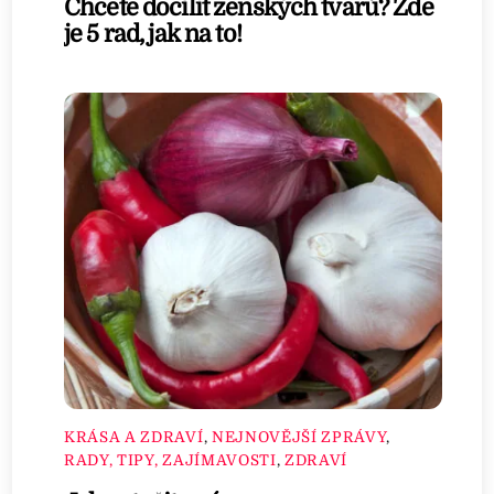
Chcete docílit ženských tvarů? Zde
je 5 rad, jak na to!
KRÁSA A ZDRAVÍ
,
NEJNOVĚJŠÍ ZPRÁVY
,
RADY, TIPY, ZAJÍMAVOSTI
,
ZDRAVÍ