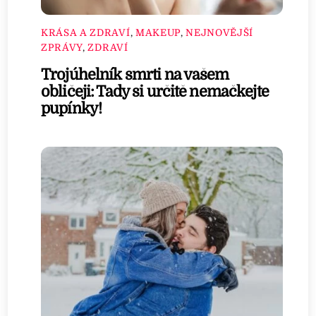
KRÁSA A ZDRAVÍ
,
MAKEUP
,
NEJNOVĚJŠÍ
ZPRÁVY
,
ZDRAVÍ
Trojúhelník smrti na vašem
obličeji: Tady si určitě nemačkejte
pupínky!