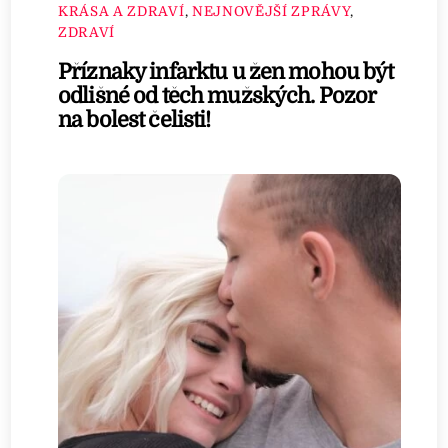
KRÁSA A ZDRAVÍ
,
NEJNOVĚJŠÍ ZPRÁVY
,
ZDRAVÍ
Příznaky infarktu u žen mohou být
odlišné od těch mužských. Pozor
na bolest čelisti!