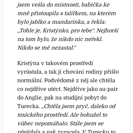
jsem vešla do místnosti, babička ke
mně přistoupila s talířkem, na kterém
bylo jablko a mandarinka, a řekla:
,,Tohle je, Kristýnko, pro tebe“. Nejhorší
na tom bylo, že nikdo nic neřekl.
Nikdo se mě nezastal.“
Kristýna v takovém prostředí
vyrůstala, a tak jí chování rodiny přišlo
normální. Podvědomě z něj ale chtěla
co nejdříve utéct. Nejdříve jako au-pair
do Anglie, pak na studijní pobyt do
Turecka
. „Chtěla jsem pryč, daleko od
toxického prostředí. Ale bohužel to
vůbec nepomáhalo. Stále jsem se
přejídala a pak zvracela. V Turecku to