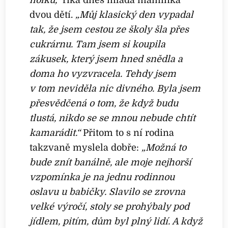
dvou dětí.
„Můj klasický den vypadal
tak, že jsem cestou ze školy šla přes
cukrárnu. Tam jsem si koupila
zákusek, který jsem hned snědla a
doma ho vyzvracela. Tehdy jsem
v tom neviděla nic divného. Byla jsem
přesvědčená o tom, že když budu
tlustá, nikdo se se mnou nebude chtít
kamarádit.“
Přitom to s ní rodina
takzvaně myslela dobře:
„Možná to
bude znít banálně, ale moje nejhorší
vzpomínka je na jednu rodinnou
oslavu u babičky. Slavilo se zrovna
velké výročí, stoly se prohýbaly pod
jídlem, pitím, dům byl plný lidí. A když