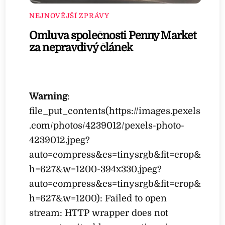
NEJNOVĚJŠÍ ZPRÁVY
Omluva společnosti Penny Market
za nepravdivý článek
Warning
:
file_put_contents(https://images.pexels
.com/photos/4239012/pexels-photo-
4239012.jpeg?
auto=compress&cs=tinysrgb&fit=crop&
h=627&w=1200-394x330.jpeg?
auto=compress&cs=tinysrgb&fit=crop&
h=627&w=1200): Failed to open
stream: HTTP wrapper does not