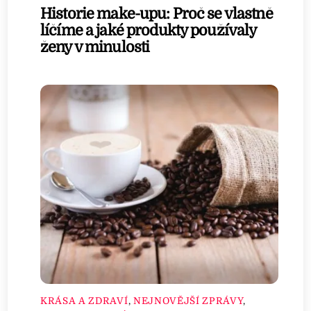
Historie make-upu: Proč se vlastně
líčíme a jaké produkty používaly
ženy v minulosti
KRÁSA A ZDRAVÍ
,
NEJNOVĚJŠÍ ZPRÁVY
,