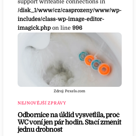
support writeable connections in
/disk_1/www/cz/casprozeny/www/wp-
includes/class-wp-image-editor-
imagick.php
on line
996
Zdroj: Pexels.com
NEJNOVĚJŠÍ ZPRÁVY
Odbornice na úklid vysvětlila, proč
WC voní jen pár hodin. Stačí změnit
jednu drobnost