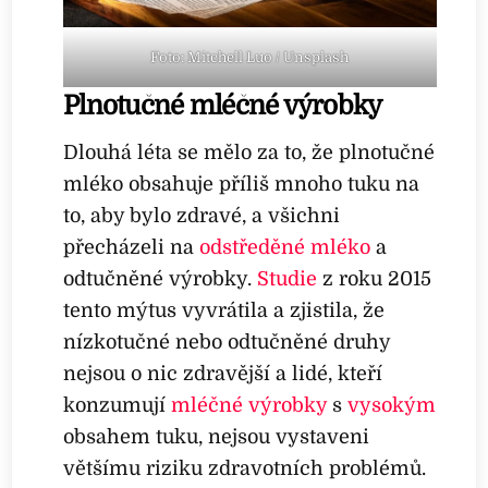
Foto: Mitchell Luo / Unsplash
Plnotučné mléčné výrobky
Dlouhá léta se mělo za to, že plnotučné
mléko obsahuje příliš mnoho tuku na
to, aby bylo zdravé, a všichni
přecházeli na
odstředěné mléko
a
odtučněné výrobky.
Studie
z roku 2015
tento mýtus vyvrátila a zjistila, že
nízkotučné nebo odtučněné druhy
nejsou o nic zdravější a lidé, kteří
konzumují
mléčné výrobky
s
vysokým
obsahem tuku, nejsou vystaveni
většímu riziku zdravotních problémů.