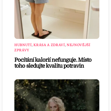
HUBNUTÍ
,
KRÁSA A ZDRAVÍ
,
NEJNOVĚJŠÍ
ZPRÁVY
Počítání kalorií nefunguje. Místo
toho sledujte kvalitu potravin