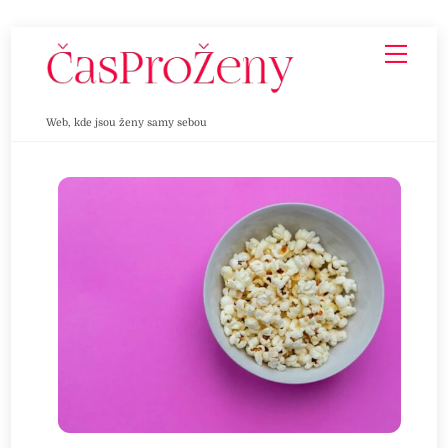
Skip
Men
to
content
Web, kde jsou ženy samy sebou