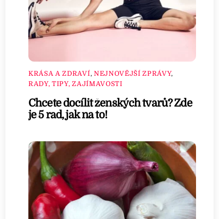
KRÁSA A ZDRAVÍ
,
NEJNOVĚJŠÍ ZPRÁVY
,
RADY, TIPY, ZAJÍMAVOSTI
Chcete docílit ženských tvarů? Zde
je 5 rad, jak na to!