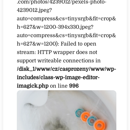
.com/photos/4239012/pexels-photo-
4239012.jpeg?
auto=compress&cs=tinysrgb&fit=crop&
h=627&w=1200-394x330.jpeg?
auto=compress&cs=tinysrgb&fit=crop&
h=627&w=1200): Failed to open
stream: HTTP wrapper does not
support writeable connections in
/disk_1/www/cz/casprozeny/www/wp-
includes/class-wp-image-editor-
imagick.php
on line
996