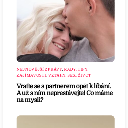
NEJNOVĚJŠÍ ZPRÁVY
,
RADY, TIPY,
ZAJÍMAVOSTI
,
VZTAHY, SEX, ŽIVOT
Vraťte se s partnerem opět k líbání.
A už s ním nepřestávejte! Co máme
na mysli?