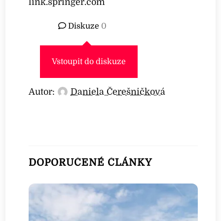
link.springer.com
Diskuze
0
Vstoupit do diskuze
Autor:
Daniela Čerešničková
DOPORUČENÉ ČLÁNKY