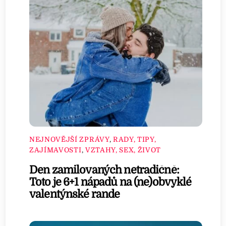
NEJNOVĚJŠÍ ZPRÁVY
,
RADY, TIPY,
ZAJÍMAVOSTI
,
VZTAHY, SEX, ŽIVOT
Den zamilovaných netradičně:
Toto je 6+1 nápadů na (ne)obvyklé
valentýnské rande