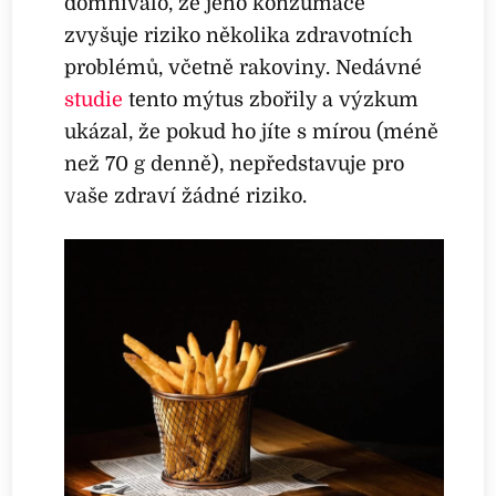
domnívalo, že jeho konzumace
zvyšuje riziko několika zdravotních
problémů, včetně rakoviny. Nedávné
studie
tento mýtus zbořily a výzkum
ukázal, že pokud ho jíte s mírou (méně
než 70 g denně), nepředstavuje pro
vaše zdraví žádné riziko.