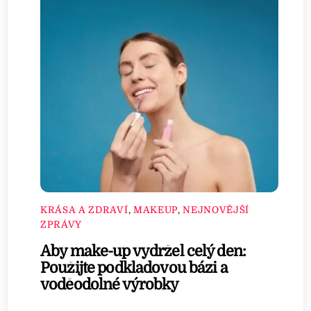
KRÁSA A ZDRAVÍ
,
MAKEUP
,
NEJNOVĚJŠÍ
ZPRÁVY
Aby make-up vydržel celý den:
Použijte podkladovou bázi a
voděodolné výrobky