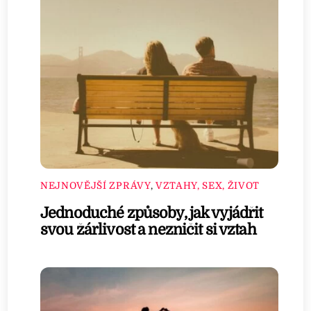
NEJNOVĚJŠÍ ZPRÁVY
,
VZTAHY, SEX, ŽIVOT
Jednoduché způsoby, jak vyjádřit
svou žárlivost a nezničit si vztah