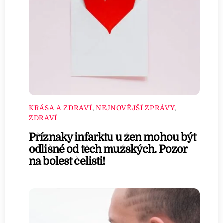
KRÁSA A ZDRAVÍ
,
NEJNOVĚJŠÍ ZPRÁVY
,
ZDRAVÍ
Příznaky infarktu u žen mohou být
odlišné od těch mužských. Pozor
na bolest čelisti!