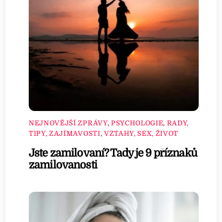
NEJNOVĚJŠÍ ZPRÁVY
,
PSYCHOLOGIE
,
RADY,
TIPY, ZAJÍMAVOSTI
,
VZTAHY, SEX, ŽIVOT
Jste zamilovaní? Tady je 9 příznaků
zamilovanosti