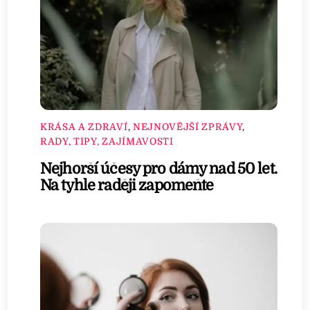
KRÁSA A ZDRAVÍ
,
NEJNOVĚJŠÍ ZPRÁVY
,
RADY, TIPY, ZAJÍMAVOSTI
Nejhorší účesy pro dámy nad 50 let.
Na tyhle raději zapomeňte