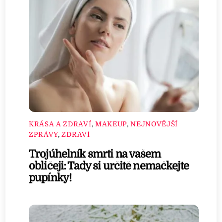
KRÁSA A ZDRAVÍ
,
MAKEUP
,
NEJNOVĚJŠÍ
ZPRÁVY
,
ZDRAVÍ
Trojúhelník smrti na vašem
obličeji: Tady si určitě nemačkejte
pupínky!