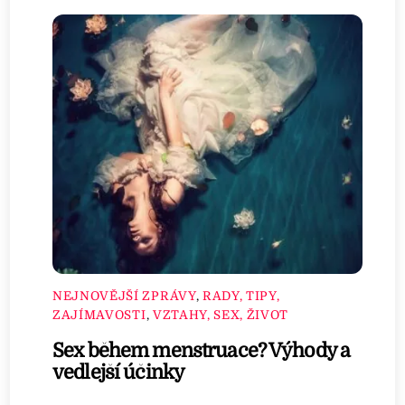
NEJNOVĚJŠÍ ZPRÁVY
,
RADY, TIPY,
ZAJÍMAVOSTI
,
VZTAHY, SEX, ŽIVOT
Sex během menstruace? Výhody a
vedlejší účinky