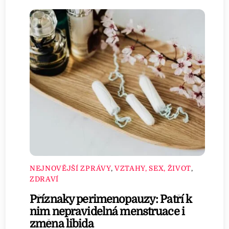
NEJNOVĚJŠÍ ZPRÁVY
,
VZTAHY, SEX, ŽIVOT
,
ZDRAVÍ
Příznaky perimenopauzy: Patří k
nim nepravidelná menstruace i
změna libida