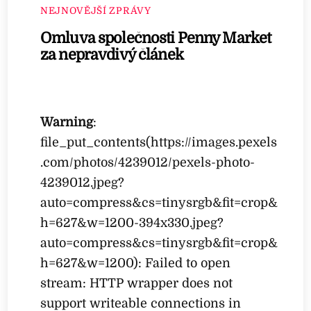
NEJNOVĚJŠÍ ZPRÁVY
Omluva společnosti Penny Market
za nepravdivý článek
Warning
:
file_put_contents(https://images.pexels
.com/photos/4239012/pexels-photo-
4239012.jpeg?
auto=compress&cs=tinysrgb&fit=crop&
h=627&w=1200-394x330.jpeg?
auto=compress&cs=tinysrgb&fit=crop&
h=627&w=1200): Failed to open
stream: HTTP wrapper does not
support writeable connections in