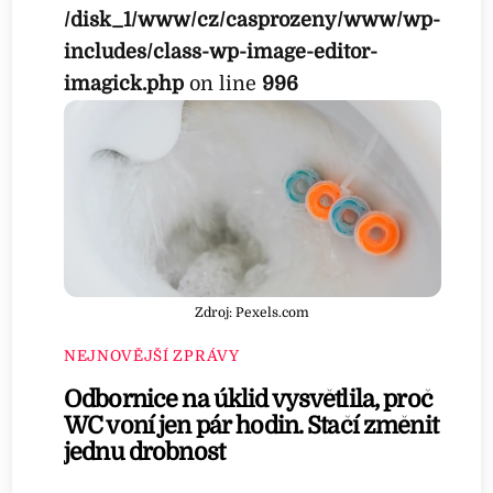
/disk_1/www/cz/casprozeny/www/wp-
includes/class-wp-image-editor-
imagick.php
on line
996
Zdroj: Pexels.com
NEJNOVĚJŠÍ ZPRÁVY
Odbornice na úklid vysvětlila, proč
WC voní jen pár hodin. Stačí změnit
jednu drobnost