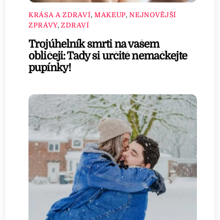
KRÁSA A ZDRAVÍ
,
MAKEUP
,
NEJNOVĚJŠÍ
ZPRÁVY
,
ZDRAVÍ
Trojúhelník smrti na vašem
obličeji: Tady si určitě nemačkejte
pupínky!