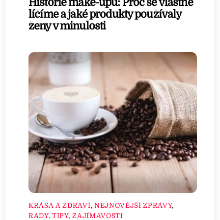
Historie make-upu: Proč se vlastně
líčíme a jaké produkty používaly
ženy v minulosti
KRÁSA A ZDRAVÍ
,
NEJNOVĚJŠÍ ZPRÁVY
,
RADY, TIPY, ZAJÍMAVOSTI