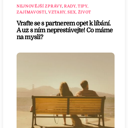
NEJNOVĚJŠÍ ZPRÁVY
,
RADY, TIPY,
ZAJÍMAVOSTI
,
VZTAHY, SEX, ŽIVOT
Vraťte se s partnerem opět k líbání.
A už s ním nepřestávejte! Co máme
na mysli?