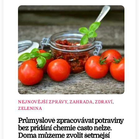
NEJNOVĚJŠÍ ZPRÁVY
,
ZAHRADA
,
ZDRAVÍ
,
ZELENINA
Průmyslově zpracovávat potraviny
bez přidání chemie často nelze.
Doma můžeme zvolit šetrnější