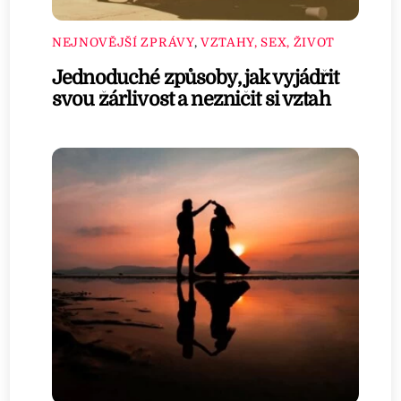
NEJNOVĚJŠÍ ZPRÁVY
,
VZTAHY, SEX, ŽIVOT
Jednoduché způsoby, jak vyjádřit
svou žárlivost a nezničit si vztah