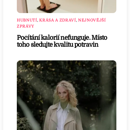
HUBNUTÍ
,
KRÁSA A ZDRAVÍ
,
NEJNOVĚJŠÍ
ZPRÁVY
Počítání kalorií nefunguje. Místo
toho sledujte kvalitu potravin