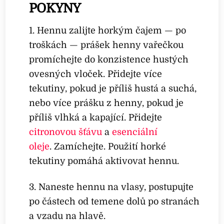
POKYNY
1. Hennu zalijte horkým čajem — po
troškách — prášek henny vařečkou
promíchejte do konzistence hustých
ovesných vloček. Přidejte více
tekutiny, pokud je příliš hustá a suchá,
nebo více prášku z henny, pokud je
příliš vlhká a kapající. Přidejte
citronovou šťávu
a
esenciální
oleje
. Zamíchejte. Použití horké
tekutiny pomáhá aktivovat hennu.
3. Naneste hennu na vlasy, postupujte
po částech od temene dolů po stranách
a vzadu na hlavě.