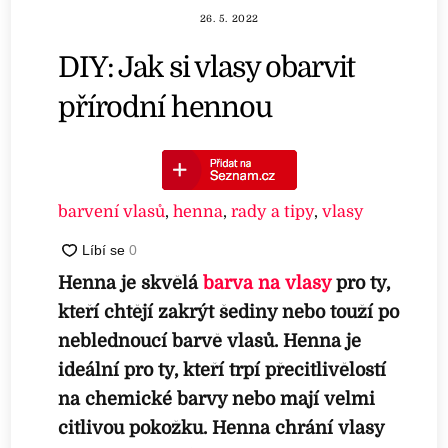
26. 5. 2022
DIY: Jak si vlasy obarvit
přírodní hennou
barvení vlasů
,
henna
,
rady a tipy
,
vlasy
Henna je skvělá
barva na vlasy
pro ty,
kteří chtějí zakrýt šediny nebo touží po
neblednoucí barvě vlasů. Henna je
ideální pro ty, kteří trpí přecitlivělostí
na chemické barvy nebo mají velmi
citlivou pokožku. Henna chrání vlasy