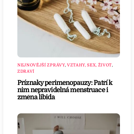
NEJNOVĚJŠÍ ZPRÁVY
,
VZTAHY, SEX, ŽIVOT
,
ZDRAVÍ
Příznaky perimenopauzy: Patří k
nim nepravidelná menstruace i
změna libida