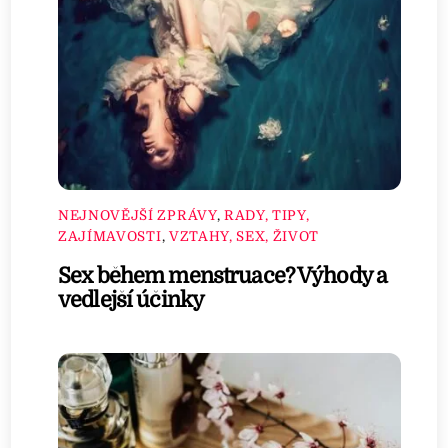
NEJNOVĚJŠÍ ZPRÁVY
,
RADY, TIPY,
ZAJÍMAVOSTI
,
VZTAHY, SEX, ŽIVOT
Sex během menstruace? Výhody a
vedlejší účinky