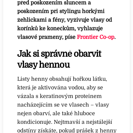
před poškozením sluncem a
poškozením při stylingu horkými
žehličkami a fény, vyživuje vlasy od
kořínků ke konečkům, vyhlazuje
vlasové prameny, píše
Frontier Co-op
.
Jak si správně obarvit
vlasy hennou
Listy henny obsahují hořkou látku,
která je aktivována vodou, aby se
vázala s keratinovým proteinem
nacházejícím se ve vlasech – vlasy
nejen obarví, ale také hluboce
kondicionuje. Nejtmavší a nejstálejší
odstíny získáte, pokud prášek z henny