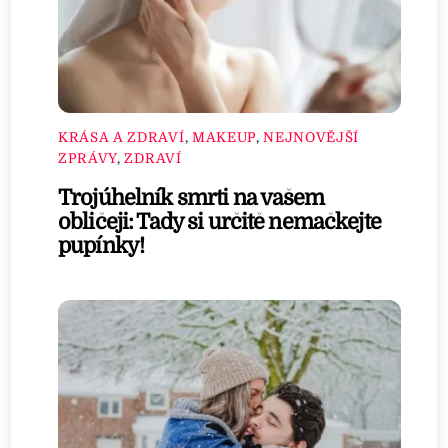
KRÁSA A ZDRAVÍ
,
MAKEUP
,
NEJNOVĚJŠÍ
ZPRÁVY
,
ZDRAVÍ
Trojúhelník smrti na vašem
obličeji: Tady si určitě nemačkejte
pupínky!