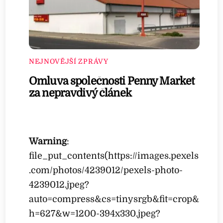
NEJNOVĚJŠÍ ZPRÁVY
Omluva společnosti Penny Market
za nepravdivý článek
Warning
:
file_put_contents(https://images.pexels
.com/photos/4239012/pexels-photo-
4239012.jpeg?
auto=compress&cs=tinysrgb&fit=crop&
h=627&w=1200-394x330.jpeg?