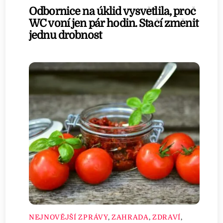
Odbornice na úklid vysvětlila, proč
WC voní jen pár hodin. Stačí změnit
jednu drobnost
NEJNOVĚJŠÍ ZPRÁVY
,
ZAHRADA
,
ZDRAVÍ
,