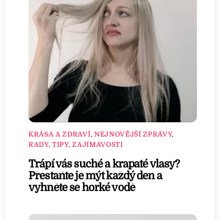
KRÁSA A ZDRAVÍ
,
NEJNOVĚJŠÍ ZPRÁVY
,
RADY, TIPY, ZAJÍMAVOSTI
Trápí vás suché a krapaté vlasy?
Přestaňte je mýt každý den a
vyhněte se horké vodě