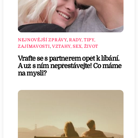
NEJNOVĚJŠÍ ZPRÁVY
,
RADY, TIPY,
ZAJÍMAVOSTI
,
VZTAHY, SEX, ŽIVOT
Vraťte se s partnerem opět k líbání.
A už s ním nepřestávejte! Co máme
na mysli?