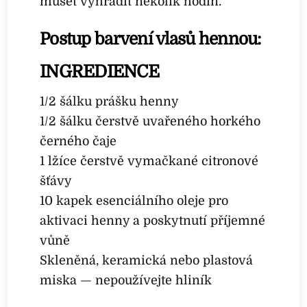
muset vyhradit několik hodin.
Postup barvení vlasů hennou:
INGREDIENCE
1/2 šálku prášku henny
1/2 šálku čerstvě uvařeného horkého
černého čaje
1 lžíce čerstvě vymačkané citronové
šťávy
10 kapek esenciálního oleje pro
aktivaci henny a poskytnutí příjemné
vůně
Skleněná, keramická nebo plastová
miska — nepoužívejte hliník