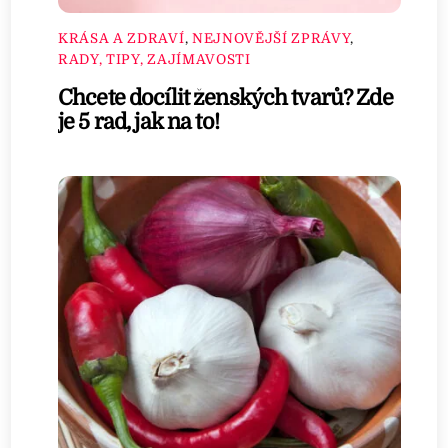
KRÁSA A ZDRAVÍ
,
NEJNOVĚJŠÍ ZPRÁVY
,
RADY, TIPY, ZAJÍMAVOSTI
Chcete docílit ženských tvarů? Zde
je 5 rad, jak na to!