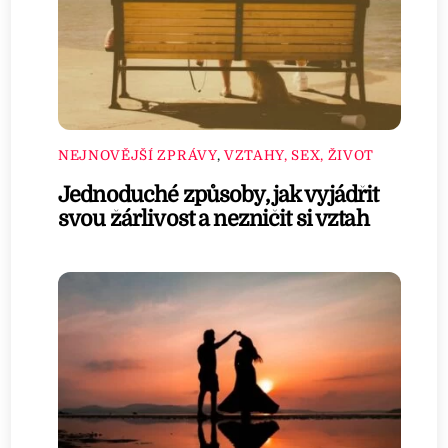
NEJNOVĚJŠÍ ZPRÁVY
,
VZTAHY, SEX, ŽIVOT
Jednoduché způsoby, jak vyjádřit
svou žárlivost a nezničit si vztah