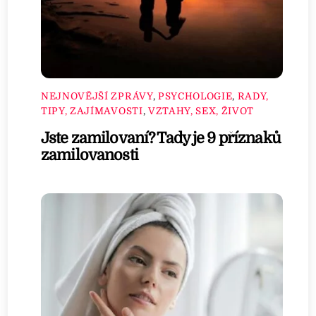
NEJNOVĚJŠÍ ZPRÁVY
,
PSYCHOLOGIE
,
RADY,
TIPY, ZAJÍMAVOSTI
,
VZTAHY, SEX, ŽIVOT
Jste zamilovaní? Tady je 9 příznaků
zamilovanosti