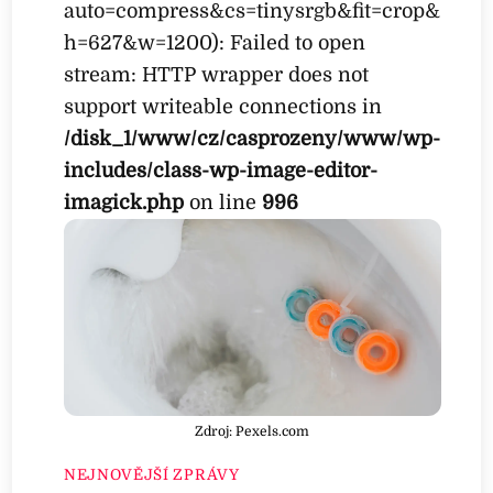
auto=compress&cs=tinysrgb&fit=crop&
h=627&w=1200): Failed to open
stream: HTTP wrapper does not
support writeable connections in
/disk_1/www/cz/casprozeny/www/wp-
includes/class-wp-image-editor-
imagick.php
on line
996
Zdroj: Pexels.com
NEJNOVĚJŠÍ ZPRÁVY