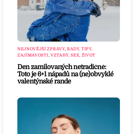
NEJNOVĚJŠÍ ZPRÁVY
,
RADY, TIPY,
ZAJÍMAVOSTI
,
VZTAHY, SEX, ŽIVOT
Den zamilovaných netradičně:
Toto je 6+1 nápadů na (ne)obvyklé
valentýnské rande