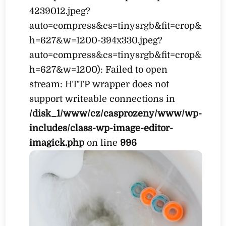
4239012.jpeg?
auto=compress&cs=tinysrgb&fit=crop&
h=627&w=1200-394x330.jpeg?
auto=compress&cs=tinysrgb&fit=crop&
h=627&w=1200): Failed to open
stream: HTTP wrapper does not
support writeable connections in
/disk_1/www/cz/casprozeny/www/wp-
includes/class-wp-image-editor-
imagick.php
on line
996