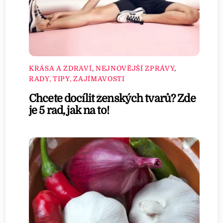
KRÁSA A ZDRAVÍ
,
NEJNOVĚJŠÍ ZPRÁVY
,
RADY, TIPY, ZAJÍMAVOSTI
Chcete docílit ženských tvarů? Zde
je 5 rad, jak na to!