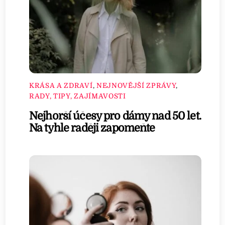
KRÁSA A ZDRAVÍ
,
NEJNOVĚJŠÍ ZPRÁVY
,
RADY, TIPY, ZAJÍMAVOSTI
Nejhorší účesy pro dámy nad 50 let.
Na tyhle raději zapomeňte