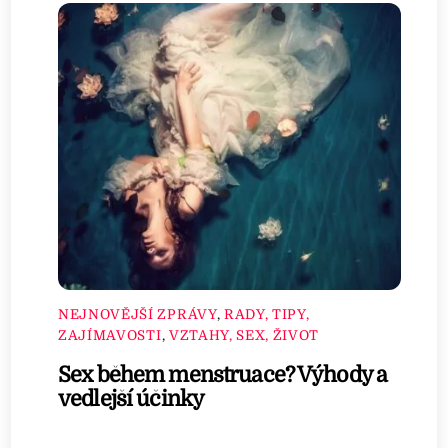
NEJNOVĚJŠÍ ZPRÁVY
,
RADY, TIPY,
ZAJÍMAVOSTI
,
VZTAHY, SEX, ŽIVOT
Sex během menstruace? Výhody a
vedlejší účinky