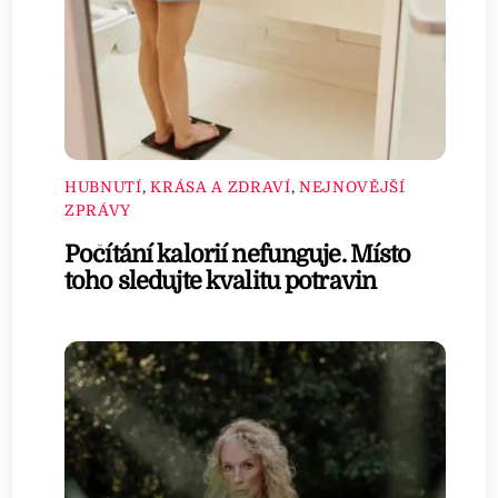
HUBNUTÍ
,
KRÁSA A ZDRAVÍ
,
NEJNOVĚJŠÍ
ZPRÁVY
Počítání kalorií nefunguje. Místo
toho sledujte kvalitu potravin