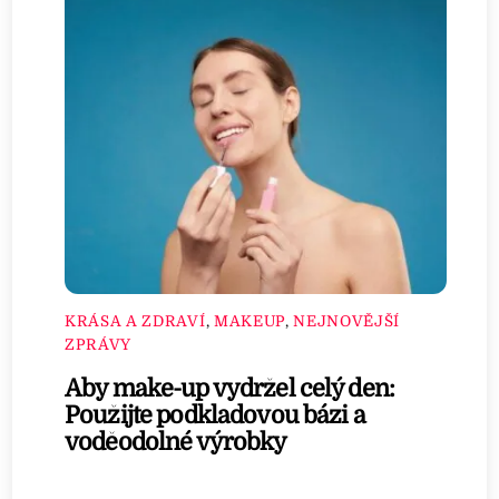
KRÁSA A ZDRAVÍ
,
MAKEUP
,
NEJNOVĚJŠÍ
ZPRÁVY
Aby make-up vydržel celý den:
Použijte podkladovou bázi a
voděodolné výrobky