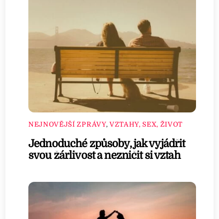
NEJNOVĚJŠÍ ZPRÁVY
,
VZTAHY, SEX, ŽIVOT
Jednoduché způsoby, jak vyjádřit
svou žárlivost a nezničit si vztah