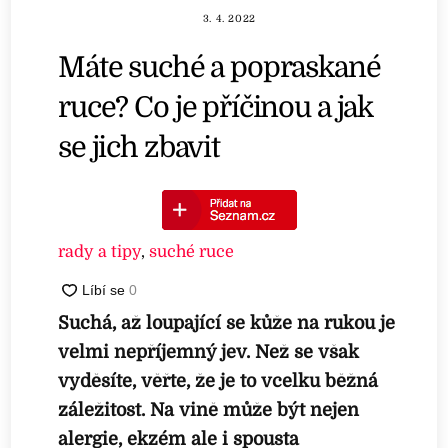
3. 4. 2022
Máte suché a popraskané
ruce? Co je příčinou a jak
se jich zbavit
rady a tipy
,
suché ruce
Suchá, až loupající se kůže na rukou je
velmi nepříjemný jev. Než se však
vyděsíte, věřte, že je to vcelku běžná
záležitost. Na vině může být nejen
alergie, ekzém ale i spousta