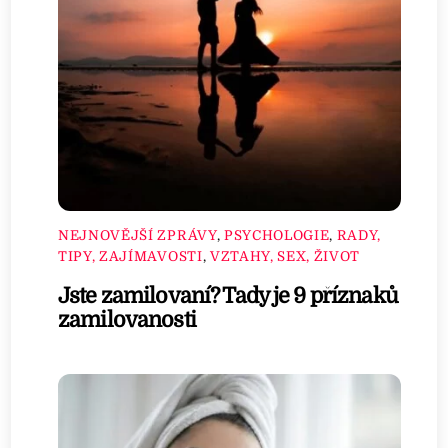
NEJNOVĚJŠÍ ZPRÁVY
,
PSYCHOLOGIE
,
RADY,
TIPY, ZAJÍMAVOSTI
,
VZTAHY, SEX, ŽIVOT
Jste zamilovaní? Tady je 9 příznaků
zamilovanosti