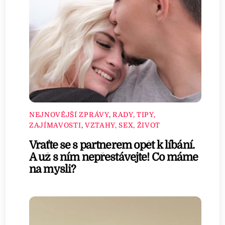
NEJNOVĚJŠÍ ZPRÁVY
,
RADY, TIPY,
ZAJÍMAVOSTI
,
VZTAHY, SEX, ŽIVOT
Vraťte se s partnerem opět k líbání.
A už s ním nepřestávejte! Co máme
na mysli?