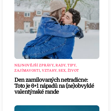
NEJNOVĚJŠÍ ZPRÁVY
,
RADY, TIPY,
ZAJÍMAVOSTI
,
VZTAHY, SEX, ŽIVOT
Den zamilovaných netradičně:
Toto je 6+1 nápadů na (ne)obvyklé
valentýnské rande