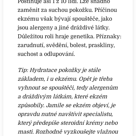
Postihuje asi 1 z 10 lidí. Lze snadno
zaměnit za suchou pokožku. Příčinou
ekzému však bývají spouštěče, jako
jsou alergeny a jiné dráždivé látky.
Důležitou roli hraje genetika. Příznaky:
zarudnutí, svědění, bolest, praskliny,
suchost a odlupování.
Tip: Hydratace pokožky je stále
základem, i u ekzému. Opět je třeba
vyhnout se spouštěči, tedy alergenům
a dráždivým látkám, které ekzém
způsobily. Jamile se ekzém objeví, je
opravdu nutné navštívit specialistu,
který předepíše steroidní krémy nebo
masti. Rozhodně vyzkoušejte vlažnou