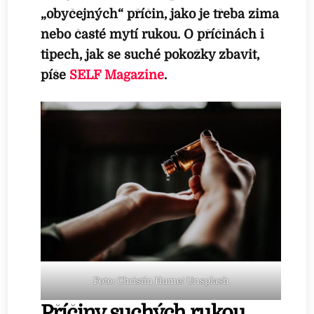
„obyčejných“ příčin, jako je třeba zima
nebo časté mytí rukou. O příčinách i
tipech, jak se suché pokožky zbavit,
píše
SELF
Magazine
.
Foto: Christin Hume/ Unsplash
Příčiny suchých rukou