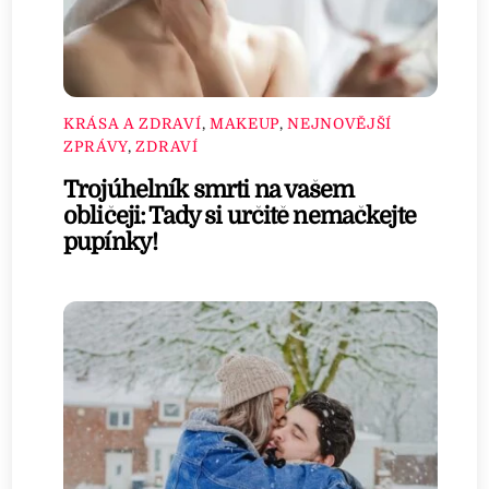
KRÁSA A ZDRAVÍ
,
MAKEUP
,
NEJNOVĚJŠÍ
ZPRÁVY
,
ZDRAVÍ
Trojúhelník smrti na vašem
obličeji: Tady si určitě nemačkejte
pupínky!