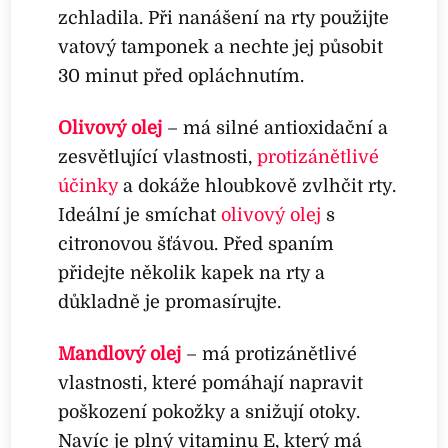
zchladila. Při nanášení na rty použijte
vatový tamponek a nechte jej působit
30 minut před opláchnutím.
Olivový olej
– má silné antioxidační a
zesvětlující vlastnosti,
protizánětlivé
účinky
a dokáže hloubkově zvlhčit rty.
Ideální je smíchat
olivový olej
s
citronovou šťávou. Před spaním
přidejte několik kapek na rty a
důkladně je promasírujte.
Mandlový olej
– má protizánětlivé
vlastnosti, které pomáhají napravit
poškození pokožky a snižují otoky.
Navíc je plný vitaminu E, který má