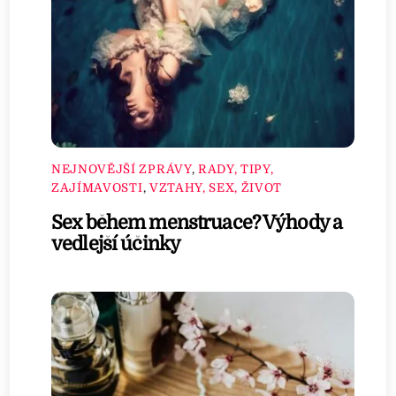
NEJNOVĚJŠÍ ZPRÁVY
,
RADY, TIPY,
ZAJÍMAVOSTI
,
VZTAHY, SEX, ŽIVOT
Sex během menstruace? Výhody a
vedlejší účinky