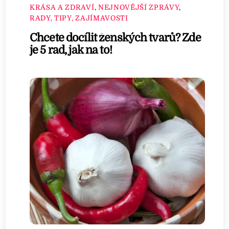
KRÁSA A ZDRAVÍ
,
NEJNOVĚJŠÍ ZPRÁVY
,
RADY, TIPY, ZAJÍMAVOSTI
Chcete docílit ženských tvarů? Zde
je 5 rad, jak na to!