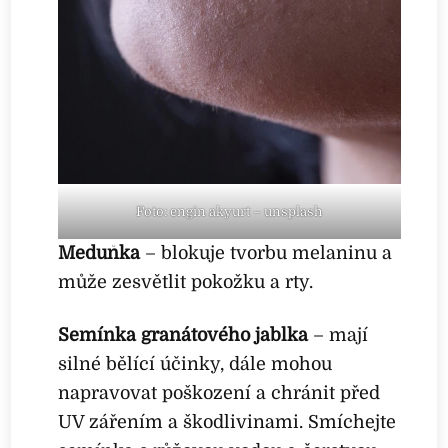
Foto: engin akyurt – unsplash
Meduňka
– blokuje tvorbu melaninu a
může zesvětlit pokožku a rty.
Semínka granátového jablka
– mají
silné bělící účinky, dále mohou
napravovat poškození a chránit před
UV zářením a škodlivinami. Smíchejte