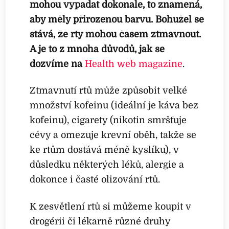
mohou vypadat dokonale, to znamená,
aby měly přirozenou barvu. Bohužel se
stává, že rty mohou časem ztmavnout.
A je to z mnoha důvodů, jak se
dozvíme na
Health web magazine
.
Ztmavnutí rtů může způsobit velké
množství kofeinu (ideální je káva bez
kofeinu), cigarety (nikotin smršťuje
cévy a omezuje krevní oběh, takže se
ke rtům dostává méně kyslíku), v
důsledku některých léků, alergie a
dokonce i časté olizování rtů.
K zesvětlení rtů si můžeme koupit v
drogérii či lékarně různé druhy