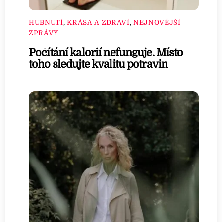
HUBNUTÍ
,
KRÁSA A ZDRAVÍ
,
NEJNOVĚJŠÍ
ZPRÁVY
Počítání kalorií nefunguje. Místo
toho sledujte kvalitu potravin