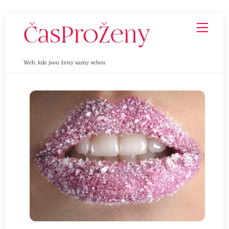
Skip
Men
to
content
Web, kde jsou ženy samy sebou