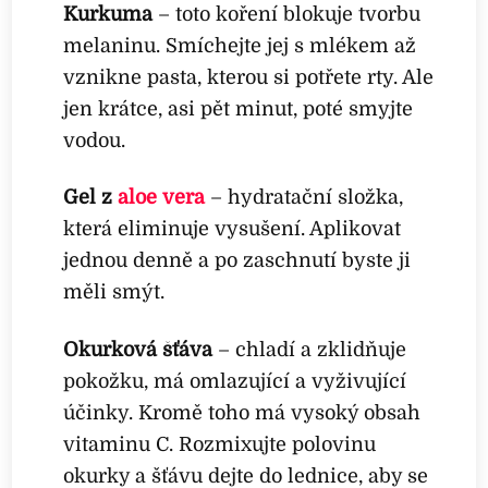
Kurkuma
– toto koření blokuje tvorbu
melaninu. Smíchejte jej s mlékem až
vznikne pasta, kterou si potřete rty. Ale
jen krátce, asi pět minut, poté smyjte
vodou.
Gel z
aloe vera
– hydratační složka,
která eliminuje vysušení. Aplikovat
jednou denně a po zaschnutí byste ji
měli smýt.
Okurková šťáva
– chladí a zklidňuje
pokožku, má omlazující a vyživující
účinky. Kromě toho má vysoký obsah
vitaminu C. Rozmixujte polovinu
okurky a šťávu dejte do lednice, aby se