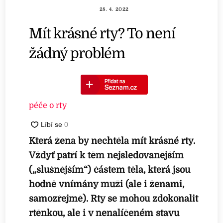
28. 4. 2022
Mít krásné rty? To není
žádný problém
péče o rty
Která žena by nechtěla mít krásné rty.
Vždyť patří k těm nejsledovanějším
(„slušnějším“) částem těla, která jsou
hodně vnímány muži (ale i ženami,
samozřejmě). Rty se mohou zdokonalit
rtěnkou, ale i v nenalíčeném stavu