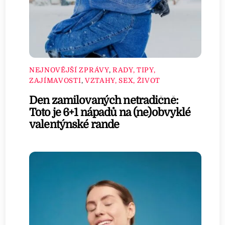
NEJNOVĚJŠÍ ZPRÁVY
,
RADY, TIPY,
ZAJÍMAVOSTI
,
VZTAHY, SEX, ŽIVOT
Den zamilovaných netradičně:
Toto je 6+1 nápadů na (ne)obvyklé
valentýnské rande