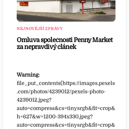
NEJNOVĚJŠÍ ZPRÁVY
Omluva společnosti Penny Market
za nepravdivý článek
Warning
:
file_put_contents(https://images.pexels
.com/photos/4239012/pexels-photo-
4239012.jpeg?
auto=compress&cs=tinysrgb&fit=crop&
h=627&w=1200-394x330.jpeg?
auto=compress&cs=tinysrgb&fit=crop&