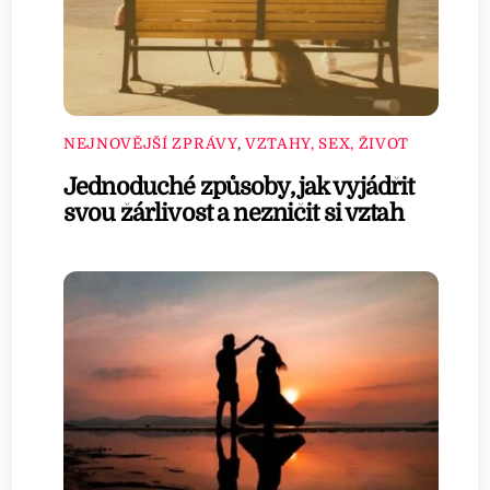
NEJNOVĚJŠÍ ZPRÁVY
,
VZTAHY, SEX, ŽIVOT
Jednoduché způsoby, jak vyjádřit
svou žárlivost a nezničit si vztah