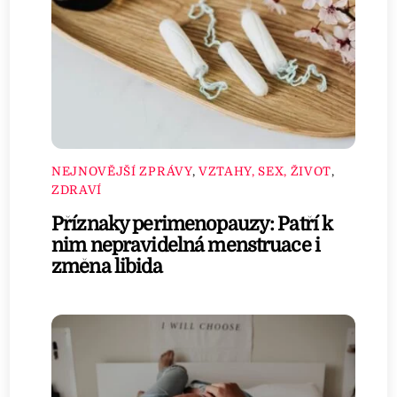
NEJNOVĚJŠÍ ZPRÁVY
,
VZTAHY, SEX, ŽIVOT
,
ZDRAVÍ
Příznaky perimenopauzy: Patří k
nim nepravidelná menstruace i
změna libida