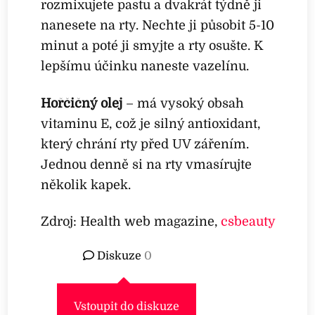
rozmixujete pastu a dvakrát týdně ji
nanesete na rty. Nechte ji působit 5-10
minut a poté ji smyjte a rty osušte. K
lepšímu účinku naneste vazelínu.
Hořčičný olej
– má vysoký obsah
vitaminu E, což je silný antioxidant,
který chrání rty před UV zářením.
Jednou denně si na rty vmasírujte
několik kapek.
Zdroj: Health web magazine,
csbeauty
Diskuze
0
Vstoupit do diskuze