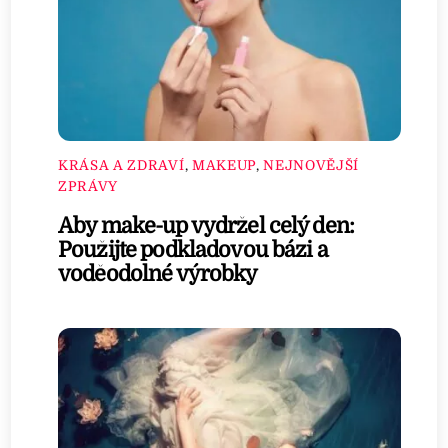
KRÁSA A ZDRAVÍ
,
MAKEUP
,
NEJNOVĚJŠÍ
ZPRÁVY
Aby make-up vydržel celý den:
Použijte podkladovou bázi a
voděodolné výrobky