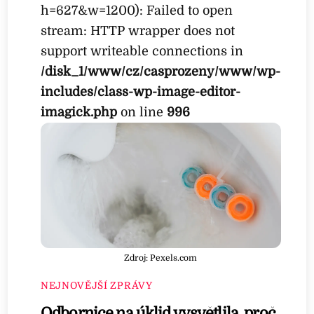
h=627&w=1200): Failed to open
stream: HTTP wrapper does not
support writeable connections in
/disk_1/www/cz/casprozeny/www/wp-
includes/class-wp-image-editor-
imagick.php
on line
996
Zdroj: Pexels.com
NEJNOVĚJŠÍ ZPRÁVY
Odbornice na úklid vysvětlila, proč