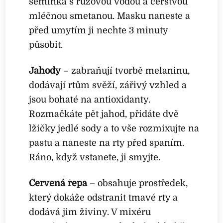
semínka s růžovou vodou a čerstvou
mléčnou smetanou. Masku naneste a
před umytím ji nechte 3 minuty
působit.
Jahody
– zabraňují tvorbě melaninu,
dodávají rtům svěží, zářivý vzhled a
jsou bohaté na antioxidanty.
Rozmačkáte pět jahod, přidáte dvě
lžičky jedlé sody a to vše rozmixujte na
pastu a naneste na rty před spaním.
Ráno, když vstanete, ji smyjte.
Červená řepa
– obsahuje prostředek,
který dokáže odstranit tmavé rty a
dodává jim živiny. V mixéru