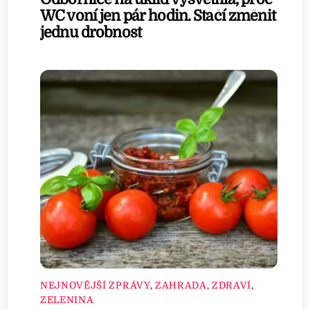
WC voní jen pár hodin. Stačí změnit
jednu drobnost
NEJNOVĚJŠÍ ZPRÁVY
,
ZAHRADA
,
ZDRAVÍ
,
ZELENINA