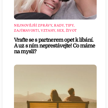
NEJNOVĚJŠÍ ZPRÁVY
,
RADY, TIPY,
ZAJÍMAVOSTI
,
VZTAHY, SEX, ŽIVOT
Vraťte se s partnerem opět k líbání.
A už s ním nepřestávejte! Co máme
na mysli?