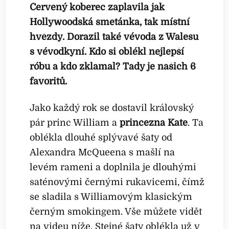
Červený koberec zaplavila jak
Hollywoodská smetánka, tak místní
hvězdy. Dorazil také vévoda z Walesu
s vévodkyní. Kdo si oblékl nejlepší
róbu a kdo zklamal? Tady je našich 6
favoritů.
Jako každý rok se dostavil královský
pár princ William a
princezna Kate
. Ta
oblékla dlouhé splývavé šaty od
Alexandra McQueena s mašlí na
levém rameni a doplnila je dlouhými
saténovými černými rukavicemi, čímž
se sladila s Williamovým klasickým
černým smokingem. Vše můžete vidět
na videu níže. Stejné šaty oblékla už v