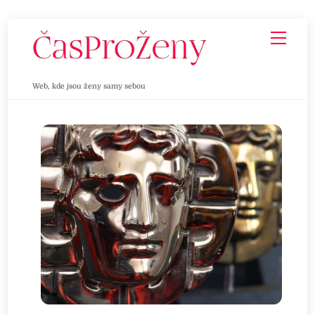
Skip
Men
to
content
Web, kde jsou ženy samy sebou