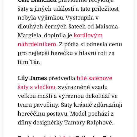
Cate Blanchett
pravidelně recykluje
šaty z jiných událostí a tato příležitost
nebyla výjimkou. Vystoupila v
dlouhých černých šatech od Maisona
Margiela, doplnila je
korálovým
náhrdelníkem
. Z pódia si odnesla cenu
pro nejlepší herečku v hlavní roli za
film Tár.
Lily James
předvedla
bílé saténové
šaty s vlečkou
, zvýrazněné vzadu
velkou mašlí a výraznou dekoltáží ve
tvaru pavučiny. Šaty krásně zdůrazňují
hereččinu postavu. Model pochází z
dílny designérky Tamary Ralphové.