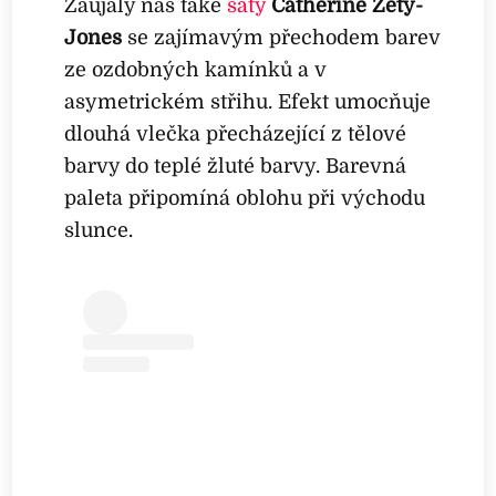
Zaujaly nás také
šaty
Catherine Zety-
Jones
se zajímavým přechodem barev
ze ozdobných kamínků a v
asymetrickém střihu. Efekt umocňuje
dlouhá vlečka přecházející z tělové
barvy do teplé žluté barvy. Barevná
paleta připomíná oblohu při východu
slunce.