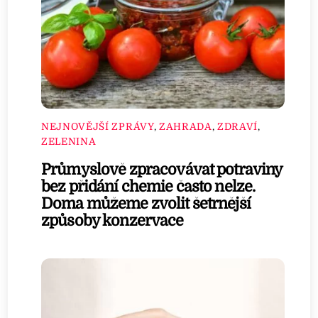
NEJNOVĚJŠÍ ZPRÁVY
,
ZAHRADA
,
ZDRAVÍ
,
ZELENINA
Průmyslově zpracovávat potraviny
bez přidání chemie často nelze.
Doma můžeme zvolit šetrnější
způsoby konzervace