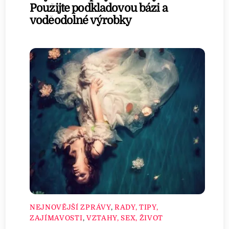
Použijte podkladovou bázi a
voděodolné výrobky
NEJNOVĚJŠÍ ZPRÁVY
,
RADY, TIPY,
ZAJÍMAVOSTI
,
VZTAHY, SEX, ŽIVOT