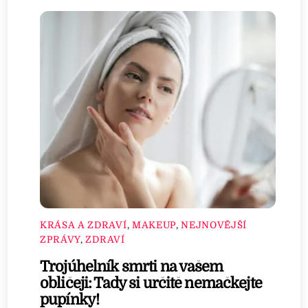
KRÁSA A ZDRAVÍ
,
MAKEUP
,
NEJNOVĚJŠÍ
ZPRÁVY
,
ZDRAVÍ
Trojúhelník smrti na vašem
obličeji: Tady si určitě nemačkejte
pupínky!