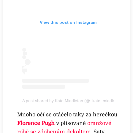
View this post on Instagram
A post shared by Kate Middleton (@_kate_middleton_royal
Mnoho očí se otáčelo taky za herečkou
Florence Pugh
v plisované
oranžové
robě se zdobeným dekoltem
. Šaty