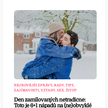
NEJNOVĚJŠÍ ZPRÁVY
,
RADY, TIPY,
ZAJÍMAVOSTI
,
VZTAHY, SEX, ŽIVOT
Den zamilovaných netradičně:
Toto je 6+1 nápadů na (ne)obvyklé