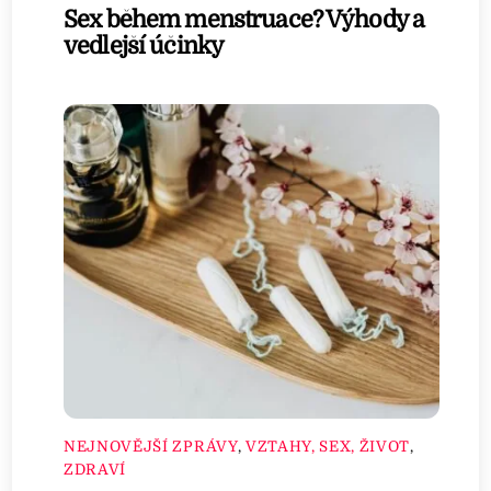
Sex během menstruace? Výhody a
vedlejší účinky
NEJNOVĚJŠÍ ZPRÁVY
,
VZTAHY, SEX, ŽIVOT
,
ZDRAVÍ