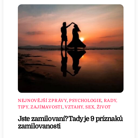
NEJNOVĚJŠÍ ZPRÁVY
,
PSYCHOLOGIE
,
RADY,
TIPY, ZAJÍMAVOSTI
,
VZTAHY, SEX, ŽIVOT
Jste zamilovaní? Tady je 9 příznaků
zamilovanosti