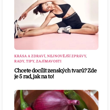
KRÁSA A ZDRAVÍ
,
NEJNOVĚJŠÍ ZPRÁVY
,
RADY, TIPY, ZAJÍMAVOSTI
Chcete docílit ženských tvarů? Zde
je 5 rad, jak na to!