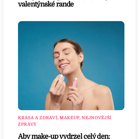
valentýnské rande
KRÁSA A ZDRAVÍ
,
MAKEUP
,
NEJNOVĚJŠÍ
ZPRÁVY
Aby make-up vydržel celý den: