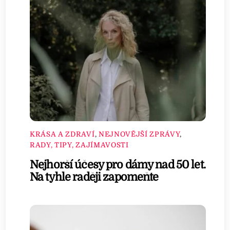
KRÁSA A ZDRAVÍ
,
NEJNOVĚJŠÍ ZPRÁVY
,
RADY, TIPY, ZAJÍMAVOSTI
Nejhorší účesy pro dámy nad 50 let.
Na tyhle raději zapomeňte