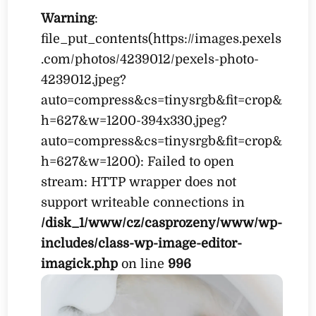
Warning
:
file_put_contents(https://images.pexels
.com/photos/4239012/pexels-photo-
4239012.jpeg?
auto=compress&cs=tinysrgb&fit=crop&
h=627&w=1200-394x330.jpeg?
auto=compress&cs=tinysrgb&fit=crop&
h=627&w=1200): Failed to open
stream: HTTP wrapper does not
support writeable connections in
/disk_1/www/cz/casprozeny/www/wp-
includes/class-wp-image-editor-
imagick.php
on line
996