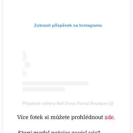
Zobrazit příspěvek na Instagramu
Příspěvek sdílený Ball Dress Rental Boutique (@dressie.nz
Více fotek si můžete prohlédnout
zde.
Který model nejvíce zaujal vás?