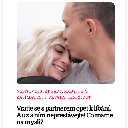
NEJNOVĚJŠÍ ZPRÁVY
,
RADY, TIPY,
ZAJÍMAVOSTI
,
VZTAHY, SEX, ŽIVOT
Vraťte se s partnerem opět k líbání.
A už s ním nepřestávejte! Co máme
na mysli?