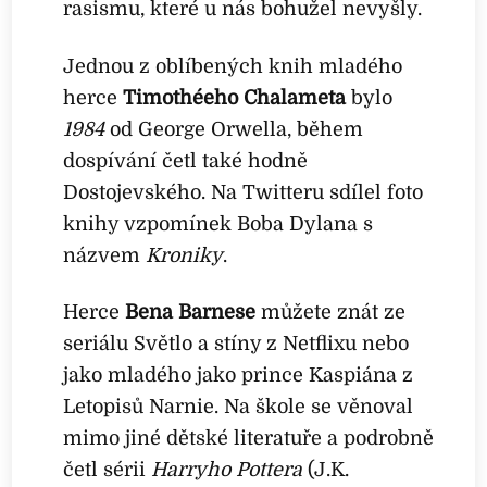
rasismu, které u nás bohužel nevyšly.
Jednou z oblíbených knih mladého
herce
Timothéeho Chalameta
bylo
1984
od George Orwella, během
dospívání četl také hodně
Dostojevského. Na Twitteru sdílel foto
knihy vzpomínek Boba Dylana s
názvem
Kroniky
.
Herce
Bena Barnese
můžete znát ze
seriálu Světlo a stíny z Netflixu nebo
jako mladého jako prince Kaspiána z
Letopisů Narnie. Na škole se věnoval
mimo jiné dětské literatuře a podrobně
četl sérii
Harryho Pottera
(J.K.