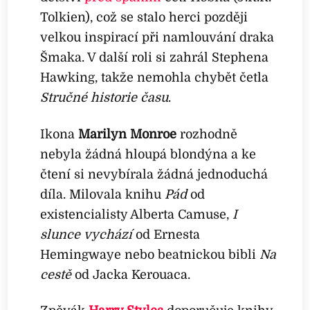
Tolkien), což se stalo herci později
velkou inspirací při namlouvání draka
Šmaka. V další roli si zahrál Stephena
Hawking, takže nemohla chybět četla
Stručné historie času
.
Ikona
Marilyn Monroe
rozhodně
nebyla žádná hloupá blondýna a ke
čtení si nevybírala žádná jednoduchá
díla. Milovala knihu
Pád
od
existencialisty Alberta Camuse,
I
slunce vychází
od Ernesta
Hemingwaye nebo beatnickou bibli
Na
cestě
od Jacka Kerouaca.