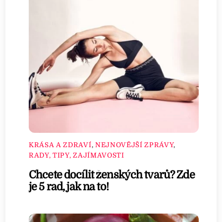
KRÁSA A ZDRAVÍ
,
NEJNOVĚJŠÍ ZPRÁVY
,
RADY, TIPY, ZAJÍMAVOSTI
Chcete docílit ženských tvarů? Zde
je 5 rad, jak na to!