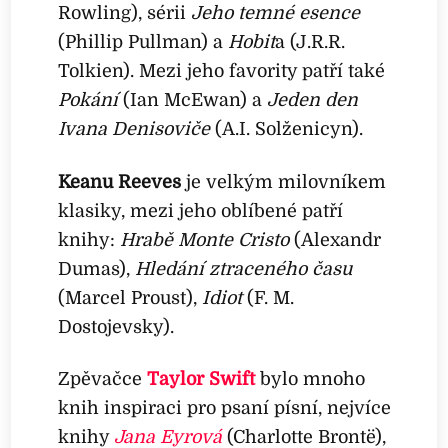
Rowling), sérii
Jeho temné esence
(Phillip Pullman) a
Hobit
a (J.R.R.
Tolkien). Mezi jeho favority patří také
Pokání
(Ian McEwan) a
Jeden den
Ivana Denisoviče
(A.I. Solženicyn).
Keanu Reeves
je velkým milovníkem
klasiky, mezi jeho oblíbené patří
knihy:
Hrabě Monte Cristo
(Alexandr
Dumas),
Hledání ztraceného času
(Marcel Proust),
Idiot
(F. M.
Dostojevsky).
Zpěvačce
Taylor Swift
bylo mnoho
knih inspiraci pro psaní písní, nejvíce
knihy
Jana Eyrová
(Charlotte Brontë),