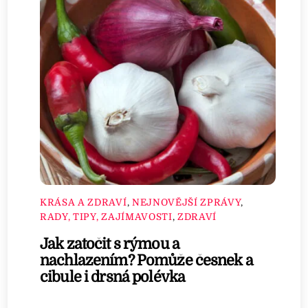
KRÁSA A ZDRAVÍ
,
NEJNOVĚJŠÍ ZPRÁVY
,
RADY, TIPY, ZAJÍMAVOSTI
,
ZDRAVÍ
Jak zatočit s rýmou a
nachlazením? Pomůže česnek a
cibule i drsná polévka