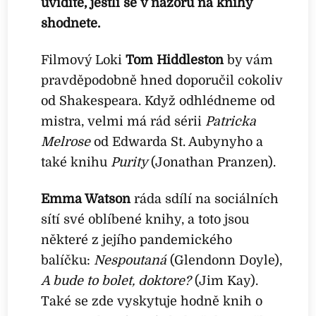
uvidíte, jestli se v názoru na knihy
shodnete.
Filmový Loki
Tom Hiddleston
by vám
pravděpodobně hned doporučil cokoliv
od Shakespeara. Když odhlédneme od
mistra, velmi má rád sérii
Patricka
Melrose
od Edwarda St. Aubynyho a
také knihu
Purity
(Jonathan Pranzen).
Emma Watson
ráda sdílí na sociálních
sítí své oblíbené knihy, a toto jsou
některé z jejího pandemického
balíčku:
Nespoutaná
(Glendonn Doyle),
A bude to bolet, doktore?
(Jim Kay).
Také se zde vyskytuje hodně knih o