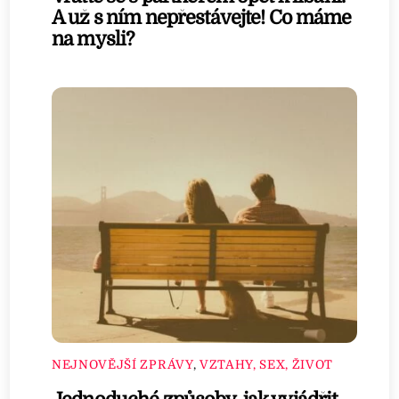
A už s ním nepřestávejte! Co máme
na mysli?
NEJNOVĚJŠÍ ZPRÁVY
,
VZTAHY, SEX, ŽIVOT