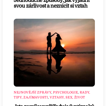
Jednoduché způsoby, jak vyjádřit
svou žárlivost a nezničit si vztah
NEJNOVĚJŠÍ ZPRÁVY
,
PSYCHOLOGIE
,
RADY,
TIPY, ZAJÍMAVOSTI
,
VZTAHY, SEX, ŽIVOT