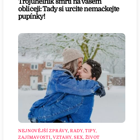
Trojúhelník smrti na vašem
obličeji: Tady si určitě nemačkejte
pupínky!
NEJNOVĚJŠÍ ZPRÁVY
,
RADY, TIPY,
ZAJÍMAVOSTI
,
VZTAHY, SEX, ŽIVOT