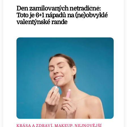
Den zamilovaných netradičně:
Toto je 6+1 nápadů na (ne)obvyklé
valentýnské rande
KRÁSA A ZDRAVÍ
,
MAKEUP
,
NEJNOVĚJŠÍ