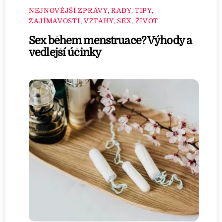
NEJNOVĚJŠÍ ZPRÁVY
,
RADY, TIPY,
ZAJÍMAVOSTI
,
VZTAHY, SEX, ŽIVOT
Sex během menstruace? Výhody a
vedlejší účinky