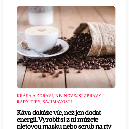
KRÁSA A ZDRAVÍ
,
NEJNOVĚJŠÍ ZPRÁVY
,
RADY, TIPY, ZAJÍMAVOSTI
Káva dokáže víc, než jen dodat
energii. Vyrobit si z ní můžete
pleťovou masku nebo scrub na rty