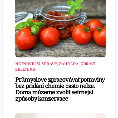
NEJNOVĚJŠÍ ZPRÁVY
,
ZAHRADA
,
ZDRAVÍ
,
ZELENINA
Průmyslově zpracovávat potraviny
bez přidání chemie často nelze.
Doma můžeme zvolit šetrnější
způsoby konzervace