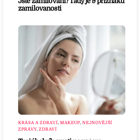
Jste zamilovaní? Tady je 9 příznaků
zamilovanosti
KRÁSA A ZDRAVÍ
,
MAKEUP
,
NEJNOVĚJŠÍ
ZPRÁVY
,
ZDRAVÍ