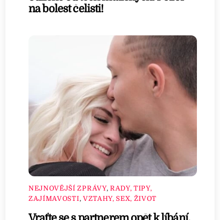
na bolest čelisti!
NEJNOVĚJŠÍ ZPRÁVY
,
RADY, TIPY,
ZAJÍMAVOSTI
,
VZTAHY, SEX, ŽIVOT
Vraťte se s partnerem opět k líbání.