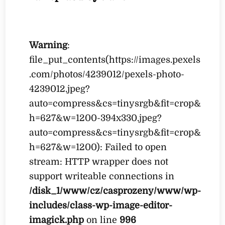
Warning
:
file_put_contents(https://images.pexels
.com/photos/4239012/pexels-photo-
4239012.jpeg?
auto=compress&cs=tinysrgb&fit=crop&
h=627&w=1200-394x330.jpeg?
auto=compress&cs=tinysrgb&fit=crop&
h=627&w=1200): Failed to open
stream: HTTP wrapper does not
support writeable connections in
/disk_1/www/cz/casprozeny/www/wp-
includes/class-wp-image-editor-
imagick.php
on line
996