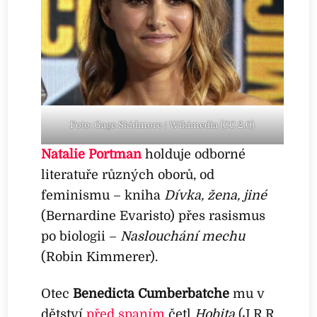
Foto: Gage Skidmore / Wikimedia (CC 2.0)
Natalie Portman
holduje odborné
literatuře různých oborů, od
feminismu – kniha
Dívka, žena, jiné
(Bernardine Evaristo) přes rasismus
po biologii –
Naslouchání mechu
(Robin Kimmerer).
Otec
Benedicta Cumberbatche
mu v
dětství
před spaním
četl
Hobita
(J.R.R.