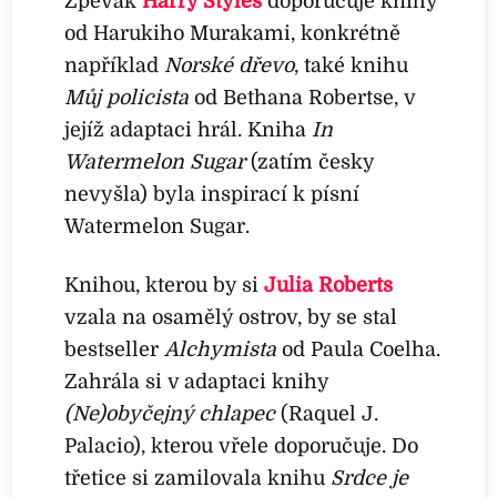
Zpěvák
Harry Styles
doporučuje knihy
od Harukiho Murakami, konkrétně
například
Norské dřevo
, také knihu
Můj policista
od Bethana Robertse, v
jejíž adaptaci hrál. Kniha
In
Watermelon Sugar
(zatím česky
nevyšla) byla inspirací k písní
Watermelon Sugar.
Knihou, kterou by si
Julia Roberts
vzala na osamělý ostrov, by se stal
bestseller
Alchymista
od Paula Coelha.
Zahrála si v adaptaci knihy
(Ne)obyčejný chlapec
(Raquel J.
Palacio), kterou vřele doporučuje. Do
třetice si zamilovala knihu
Srdce je