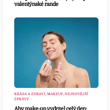
valentýnské rande
KRÁSA A ZDRAVÍ
,
MAKEUP
,
NEJNOVĚJŠÍ
ZPRÁVY
Aby make-up vydržel celý den: