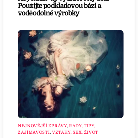
Použijte podkladovou bázi a
voděodolné výrobky
NEJNOVĚJŠÍ ZPRÁVY
,
RADY, TIPY,
ZAJÍMAVOSTI
,
VZTAHY, SEX, ŽIVOT