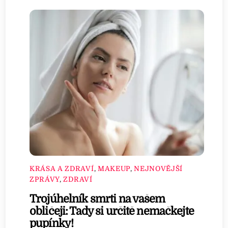
KRÁSA A ZDRAVÍ
,
MAKEUP
,
NEJNOVĚJŠÍ
ZPRÁVY
,
ZDRAVÍ
Trojúhelník smrti na vašem
obličeji: Tady si určitě nemačkejte
pupínky!