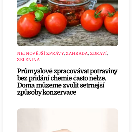
NEJNOVĚJŠÍ ZPRÁVY
,
ZAHRADA
,
ZDRAVÍ
,
ZELENINA
Průmyslově zpracovávat potraviny
bez přidání chemie často nelze.
Doma můžeme zvolit šetrnější
způsoby konzervace