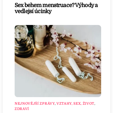
Sex během menstruace? Výhody a
vedlejší účinky
NEJNOVĚJŠÍ ZPRÁVY
,
VZTAHY, SEX, ŽIVOT
,
ZDRAVÍ