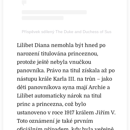
Příspěvek sdílený The Duke and Duchess of Sussex (@ar
Lilibet Diana nemohla být hned po
narození titulována princeznou,
protože ještě nebyla vnučkou
panovníka. Právo na titul získala až po
nástupu krále Karla III. na trůn – jako
děti panovníkova syna mají Archie a
Lilibet automaticky nárok na titul
princ a princezna, což bylo
ustanoveno v roce 1917 králem Jiřím V.
Toto oznámení je také prvním
oficiálním případem, kdy byla veřejně