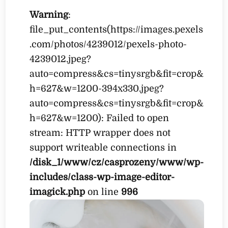
Warning
:
file_put_contents(https://images.pexels
.com/photos/4239012/pexels-photo-
4239012.jpeg?
auto=compress&cs=tinysrgb&fit=crop&
h=627&w=1200-394x330.jpeg?
auto=compress&cs=tinysrgb&fit=crop&
h=627&w=1200): Failed to open
stream: HTTP wrapper does not
support writeable connections in
/disk_1/www/cz/casprozeny/www/wp-
includes/class-wp-image-editor-
imagick.php
on line
996