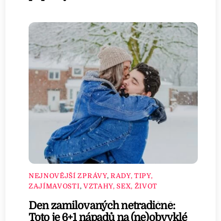
NEJNOVĚJŠÍ ZPRÁVY
,
RADY, TIPY,
ZAJÍMAVOSTI
,
VZTAHY, SEX, ŽIVOT
Den zamilovaných netradičně:
Toto je 6+1 nápadů na (ne)obvyklé