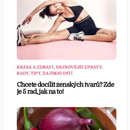
KRÁSA A ZDRAVÍ
,
NEJNOVĚJŠÍ ZPRÁVY
,
RADY, TIPY, ZAJÍMAVOSTI
Chcete docílit ženských tvarů? Zde
je 5 rad, jak na to!