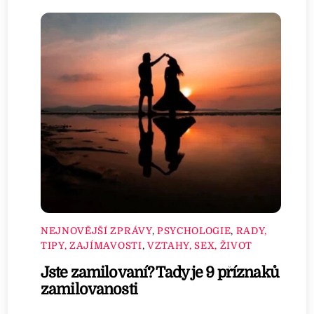
NEJNOVĚJŠÍ ZPRÁVY
,
PSYCHOLOGIE
,
RADY,
TIPY, ZAJÍMAVOSTI
,
VZTAHY, SEX, ŽIVOT
Jste zamilovaní? Tady je 9 příznaků
zamilovanosti