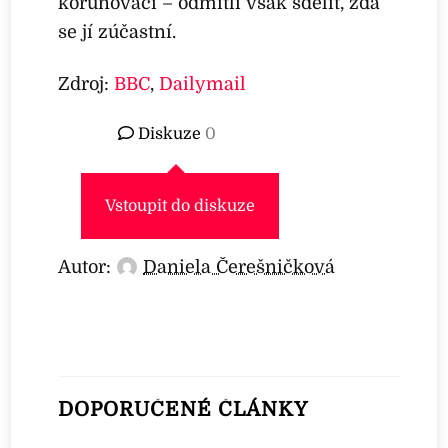
korunovaci – odmítli však sdělit, zda
se jí zúčastní.
Zdroj:
BBC
,
Dailymail
Diskuze
0
Vstoupit do diskuze
Autor:
Daniela Čerešničková
DOPORUČENÉ ČLÁNKY