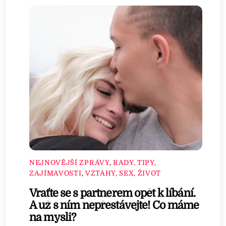
NEJNOVĚJŠÍ ZPRÁVY
,
RADY, TIPY,
ZAJÍMAVOSTI
,
VZTAHY, SEX, ŽIVOT
Vraťte se s partnerem opět k líbání.
A už s ním nepřestávejte! Co máme
na mysli?