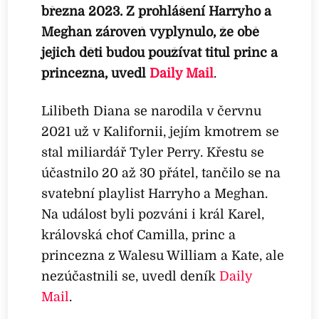
března 2023. Z prohlášení Harryho a
Meghan zároveň vyplynulo, že obě
jejich děti budou používat titul princ a
princezna, uvedl
Daily Mail
.
Lilibeth Diana se narodila v červnu
2021 už v Kalifornii, jejím kmotrem se
stal miliardář Tyler Perry. Křestu se
účastnilo 20 až 30 přátel, tančilo se na
svatební playlist Harryho a Meghan.
Na událost byli pozváni i král Karel,
královská choť Camilla, princ a
princezna z Walesu William a Kate, ale
nezúčastnili se, uvedl deník
Daily
Mail
.