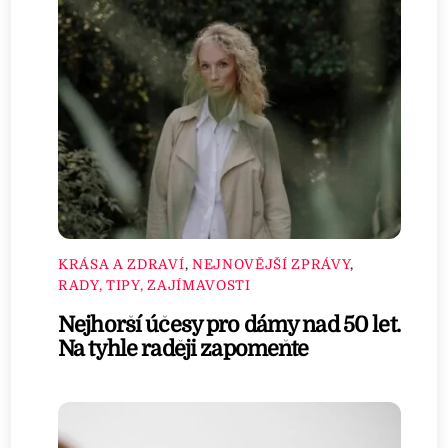
KRÁSA A ZDRAVÍ
,
NEJNOVĚJŠÍ ZPRÁVY
,
RADY, TIPY, ZAJÍMAVOSTI
Nejhorší účesy pro dámy nad 50 let.
Na tyhle raději zapomeňte