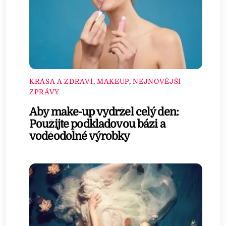
KRÁSA A ZDRAVÍ
,
MAKEUP
,
NEJNOVĚJŠÍ
ZPRÁVY
Aby make-up vydržel celý den:
Použijte podkladovou bázi a
voděodolné výrobky