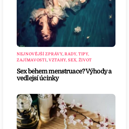
NEJNOVĚJŠÍ ZPRÁVY
,
RADY, TIPY,
ZAJÍMAVOSTI
,
VZTAHY, SEX, ŽIVOT
Sex během menstruace? Výhody a
vedlejší účinky