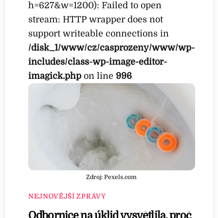
h=627&w=1200): Failed to open
stream: HTTP wrapper does not
support writeable connections in
/disk_1/www/cz/casprozeny/www/wp-
includes/class-wp-image-editor-
imagick.php
on line
996
Zdroj: Pexels.com
NEJNOVĚJŠÍ ZPRÁVY
Odbornice na úklid vysvětlila, proč