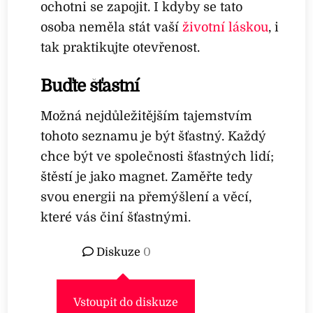
ochotni se zapojit. I kdyby se tato
osoba neměla stát vaší
životní láskou
, i
tak praktikujte otevřenost.
Buďte šťastní
Možná nejdůležitějším tajemstvím
tohoto seznamu je být šťastný. Každý
chce být ve společnosti šťastných lidí;
štěstí je jako magnet. Zaměřte tedy
svou energii na přemýšlení a věcí,
které vás činí šťastnými.
Diskuze
0
Vstoupit do diskuze