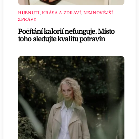
HUBNUTÍ
,
KRÁSA A ZDRAVÍ
,
NEJNOVĚJŠÍ
ZPRÁVY
Počítání kalorií nefunguje. Místo
toho sledujte kvalitu potravin