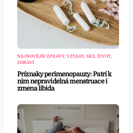
NEJNOVĚJŠÍ ZPRÁVY
,
VZTAHY, SEX, ŽIVOT
,
ZDRAVÍ
Příznaky perimenopauzy: Patří k
nim nepravidelná menstruace i
změna libida