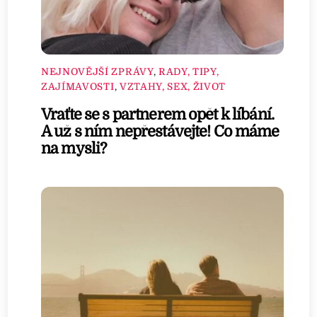
NEJNOVĚJŠÍ ZPRÁVY
,
RADY, TIPY,
ZAJÍMAVOSTI
,
VZTAHY, SEX, ŽIVOT
Vraťte se s partnerem opět k líbání.
A už s ním nepřestávejte! Co máme
na mysli?