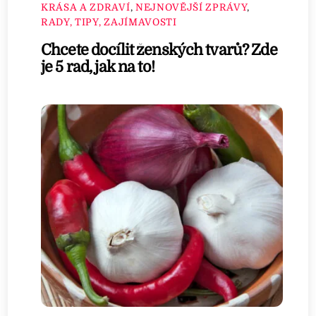
KRÁSA A ZDRAVÍ
,
NEJNOVĚJŠÍ ZPRÁVY
,
RADY, TIPY, ZAJÍMAVOSTI
Chcete docílit ženských tvarů? Zde
je 5 rad, jak na to!