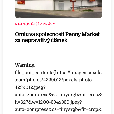
NEJNOVĚJŠÍ ZPRÁVY
Omluva společnosti Penny Market
za nepravdivý článek
Warning
:
file_put_contents(https://images.pexels
.com/photos/4239012/pexels-photo-
4239012.jpeg?
auto=compress&cs=tinysrgb&fit=crop&
h=627&w=1200-394x330.jpeg?
auto=compress&cs=tinysrgb&fit=crop&