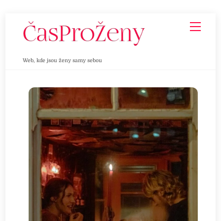
Skip
Men
to
content
Web, kde jsou ženy samy sebou