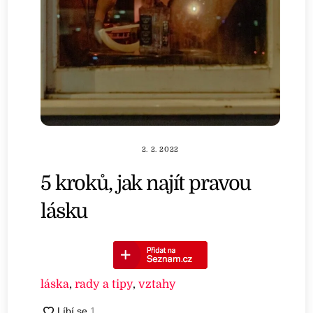
2. 2. 2022
5 kroků, jak najít pravou
lásku
láska
,
rady a tipy
,
vztahy