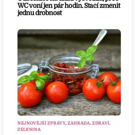
WC voní jen pár hodin. Stačí změnit
jednu drobnost
NEJNOVĚJŠÍ ZPRÁVY
,
ZAHRADA
,
ZDRAVÍ
,
ZELENINA