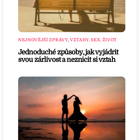
NEJNOVĚJŠÍ ZPRÁVY
,
VZTAHY, SEX, ŽIVOT
Jednoduché způsoby, jak vyjádřit
svou žárlivost a nezničit si vztah