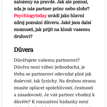
založeny na pravdě. Jak ale poznat,
zda je náš partner princ nebo zlobr?
Psychlogytoday
uvádí jako hlavní
zdroj poznání důvěru. Jaké jsou další
možnosti, jak přijít na kloub vašemu
druhovi?
Důvěra
Důvěřujete vašemu partnerovi?
Důvěra není vůbec jednoduchá, je
třeba se partnerovi odevzdat plně jak
duševně, tak fyzicky. Na druhou stranu
musíte oplácet spolehlivostí, čestností
a zásadovostí. Je váš partner vhodný k
důvěře? K rozzuzlení hádanky není