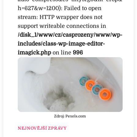
h=627&w=1200): Failed to open
stream: HTTP wrapper does not
support writeable connections in
/disk_1/www/cz/casprozeny/www/wp-
includes/class-wp-image-editor-
imagick.php
on line
996
Zdroj: Pexels.com
NEJNOVĚJŠÍ ZPRÁVY