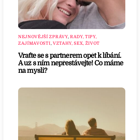
NEJNOVĚJŠÍ ZPRÁVY
,
RADY, TIPY,
ZAJÍMAVOSTI
,
VZTAHY, SEX, ŽIVOT
Vraťte se s partnerem opět k líbání.
A už s ním nepřestávejte! Co máme
na mysli?