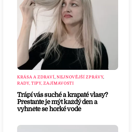
KRÁSA A ZDRAVÍ
,
NEJNOVĚJŠÍ ZPRÁVY
,
RADY, TIPY, ZAJÍMAVOSTI
Trápí vás suché a krapaté vlasy?
Přestaňte je mýt každý den a
vyhněte se horké vodě