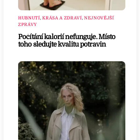
HUBNUTÍ
,
KRÁSA A ZDRAVÍ
,
NEJNOVĚJŠÍ
ZPRÁVY
Počítání kalorií nefunguje. Místo
toho sledujte kvalitu potravin