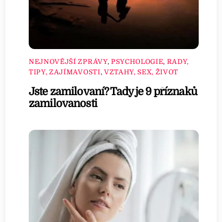
NEJNOVĚJŠÍ ZPRÁVY
,
PSYCHOLOGIE
,
RADY,
TIPY, ZAJÍMAVOSTI
,
VZTAHY, SEX, ŽIVOT
Jste zamilovaní? Tady je 9 příznaků
zamilovanosti