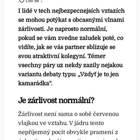
I lidé v těch nejbezpečnějších vztazích
se mohou potýkat s občasnými vlnami
žárlivosti. Je naprosto normální,
pokud se vám zvedne žaludek poté, co
vidíte, jak se váš partner sbližuje se
svou atraktivní kolegyní. Téměř
všechny páry už někdy zažily nějakou
variantu debaty typu: „Vždyť je to jen
kamarádka“.
Je žárlivost normální?
Žárlivost není sama o sobě červenou
vlajkou ve vztahu. V jádru tento
nepříjemný pocit obvykle pramení z