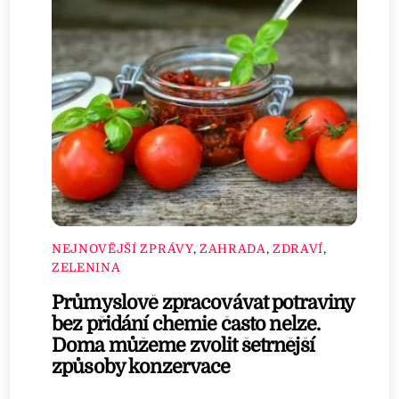
NEJNOVĚJŠÍ ZPRÁVY
,
ZAHRADA
,
ZDRAVÍ
,
ZELENINA
Průmyslově zpracovávat potraviny
bez přidání chemie často nelze.
Doma můžeme zvolit šetrnější
způsoby konzervace