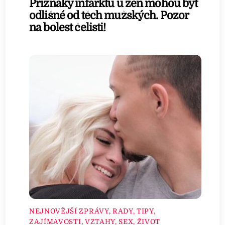
Příznaky infarktu u žen mohou být
odlišné od těch mužských. Pozor
na bolest čelisti!
NEJNOVĚJŠÍ ZPRÁVY
,
RADY, TIPY,
ZAJÍMAVOSTI
,
VZTAHY, SEX, ŽIVOT