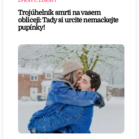
ZPRÁVY
,
ZDRAVÍ
Trojúhelník smrti na vašem
obličeji: Tady si určitě nemačkejte
pupínky!