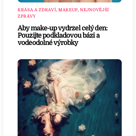
KRÁSA A ZDRAVÍ
,
MAKEUP
,
NEJNOVĚJŠÍ
ZPRÁVY
Aby make-up vydržel celý den:
Použijte podkladovou bázi a
voděodolné výrobky