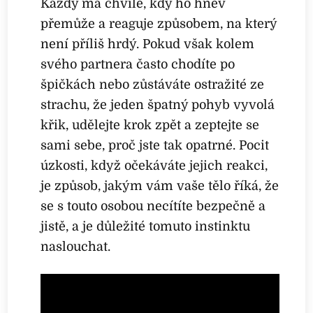
Každý má chvíle, kdy ho hněv
přemůže a reaguje způsobem, na který
není příliš hrdý. Pokud však kolem
svého partnera často chodíte po
špičkách nebo zůstáváte ostražité ze
strachu, že jeden špatný pohyb vyvolá
křik, udělejte krok zpět a zeptejte se
sami sebe, proč jste tak opatrné. Pocit
úzkosti, když očekáváte jejich reakci,
je způsob, jakým vám vaše tělo říká, že
se s touto osobou necítíte bezpečně a
jistě, a je důležité tomuto instinktu
naslouchat.