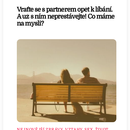
Vraťte se s partnerem opět k líbání.
A už s ním nepřestávejte! Co máme
na mysli?
NEJNOVĚJŠÍ ZPRÁVY
,
VZTAHY, SEX, ŽIVOT