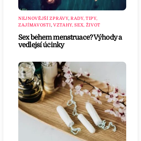
NEJNOVĚJŠÍ ZPRÁVY
,
RADY, TIPY,
ZAJÍMAVOSTI
,
VZTAHY, SEX, ŽIVOT
Sex během menstruace? Výhody a
vedlejší účinky