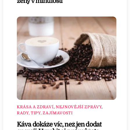
ženy v minulosti
KRÁSA A ZDRAVÍ
,
NEJNOVĚJŠÍ ZPRÁVY
,
RADY, TIPY, ZAJÍMAVOSTI
Káva dokáže víc, než jen dodat