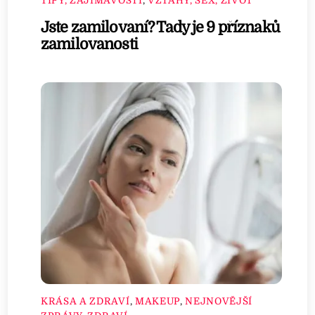
TIPY, ZAJÍMAVOSTI
,
VZTAHY, SEX, ŽIVOT
Jste zamilovaní? Tady je 9 příznaků
zamilovanosti
KRÁSA A ZDRAVÍ
,
MAKEUP
,
NEJNOVĚJŠÍ