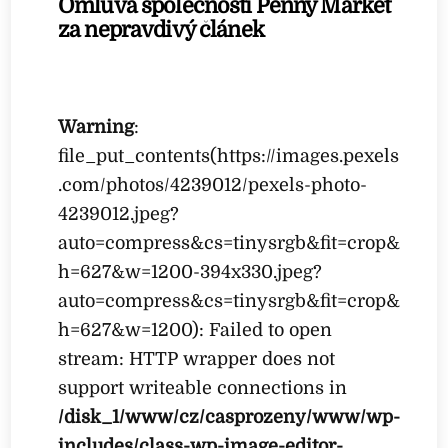
Omluva společnosti Penny Market
za nepravdivý článek
Warning
:
file_put_contents(https://images.pexels
.com/photos/4239012/pexels-photo-
4239012.jpeg?
auto=compress&cs=tinysrgb&fit=crop&
h=627&w=1200-394x330.jpeg?
auto=compress&cs=tinysrgb&fit=crop&
h=627&w=1200): Failed to open
stream: HTTP wrapper does not
support writeable connections in
/disk_1/www/cz/casprozeny/www/wp-
includes/class-wp-image-editor-