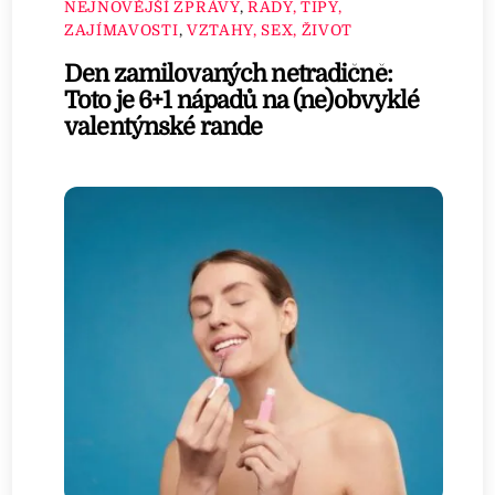
NEJNOVĚJŠÍ ZPRÁVY
,
RADY, TIPY,
ZAJÍMAVOSTI
,
VZTAHY, SEX, ŽIVOT
Den zamilovaných netradičně:
Toto je 6+1 nápadů na (ne)obvyklé
valentýnské rande