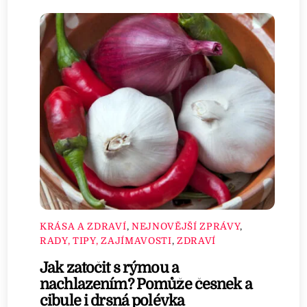
KRÁSA A ZDRAVÍ
,
NEJNOVĚJŠÍ ZPRÁVY
,
RADY, TIPY, ZAJÍMAVOSTI
,
ZDRAVÍ
Jak zatočit s rýmou a
nachlazením? Pomůže česnek a
cibule i drsná polévka