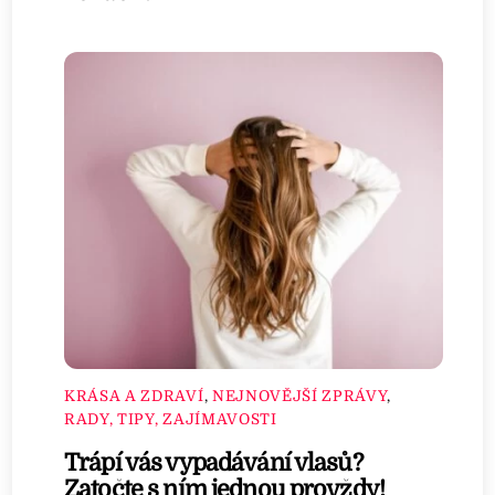
KRÁSA A ZDRAVÍ
,
NEJNOVĚJŠÍ ZPRÁVY
,
RADY, TIPY, ZAJÍMAVOSTI
Trápí vás vypadávání vlasů?
Zatočte s ním jednou provždy!