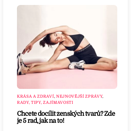
KRÁSA A ZDRAVÍ
,
NEJNOVĚJŠÍ ZPRÁVY
,
RADY, TIPY, ZAJÍMAVOSTI
Chcete docílit ženských tvarů? Zde
je 5 rad, jak na to!