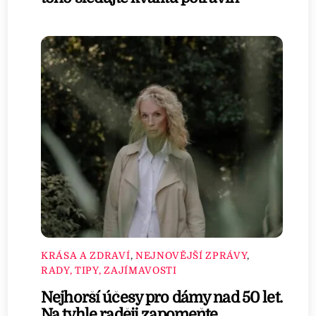
KRÁSA A ZDRAVÍ
,
NEJNOVĚJŠÍ ZPRÁVY
,
RADY, TIPY, ZAJÍMAVOSTI
Nejhorší účesy pro dámy nad 50 let.
Na tyhle raději zapomeňte