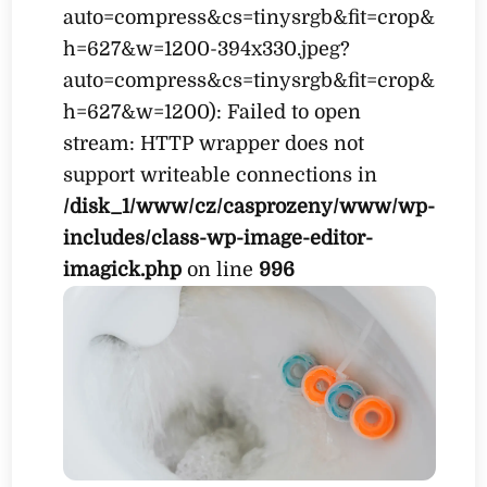
auto=compress&cs=tinysrgb&fit=crop&
h=627&w=1200-394x330.jpeg?
auto=compress&cs=tinysrgb&fit=crop&
h=627&w=1200): Failed to open
stream: HTTP wrapper does not
support writeable connections in
/disk_1/www/cz/casprozeny/www/wp-
includes/class-wp-image-editor-
imagick.php
on line
996