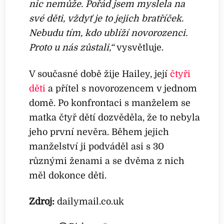
nic nemůže. Pořád jsem myslela na
své děti, vždyť je to jejich bratříček.
Nebudu tím, kdo ublíží novorozenci.
Proto u nás zůstali,“
vysvětluje.
V současné době žije Hailey, její
čtyři
děti
a přítel s novorozencem v jednom
domě. Po konfrontaci s manželem se
matka čtyř dětí dozvěděla, že to nebyla
jeho první nevěra. Během jejich
manželství ji podváděl asi s 30
různými ženami a se dvěma z nich
měl dokonce děti.
Zdroj:
dailymail.co.uk