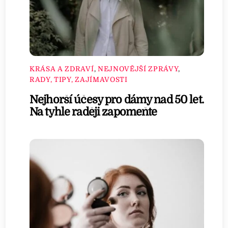
KRÁSA A ZDRAVÍ
,
NEJNOVĚJŠÍ ZPRÁVY
,
RADY, TIPY, ZAJÍMAVOSTI
Nejhorší účesy pro dámy nad 50 let.
Na tyhle raději zapomeňte