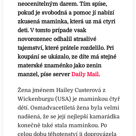
neocenitelným darem. Tím spíše,
pokud je svobodná a pomoc jí nabízí
zkušená maminka, která už má čtyři
děti. V tomto případě však
novorozenec odhalil strašlivé
tajemství, které přátele rozdělilo. Při
koupání se ukázalo, že dítě má stejné
mateřské znaménko jako ženin
manžel, píše server
Daily Mail
.
Žena jménem Hailey Custerová z
Wickenburgu (USA) je maminkou čtyř
dětí. Osmadvacetiletá žena byla velmi
nadšená, že se její nejlepší kamarádka
konečně také stala maminkou. Po
celou dobu těhotenství ji doprovázela