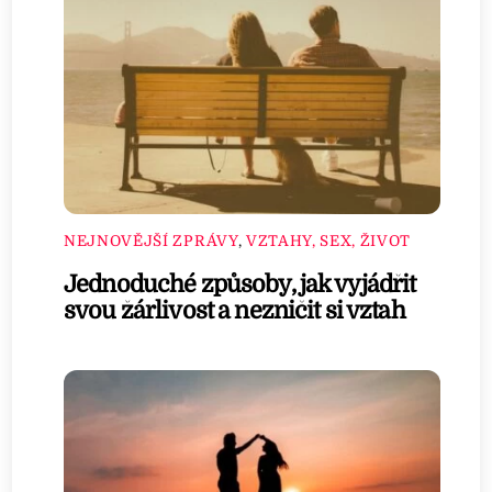
NEJNOVĚJŠÍ ZPRÁVY
,
VZTAHY, SEX, ŽIVOT
Jednoduché způsoby, jak vyjádřit
svou žárlivost a nezničit si vztah