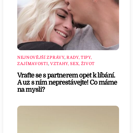
NEJNOVĚJŠÍ ZPRÁVY
,
RADY, TIPY,
ZAJÍMAVOSTI
,
VZTAHY, SEX, ŽIVOT
Vraťte se s partnerem opět k líbání.
A už s ním nepřestávejte! Co máme
na mysli?