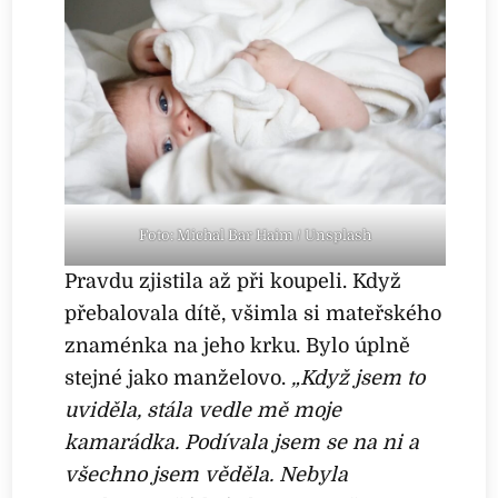
Foto: Michal Bar Haim / Unsplash
Pravdu zjistila až při koupeli. Když
přebalovala dítě, všimla si mateřského
znaménka na jeho krku. Bylo úplně
stejné jako manželovo.
„Když jsem to
uviděla, stála vedle mě moje
kamarádka. Podívala jsem se na ni a
všechno jsem věděla. Nebyla