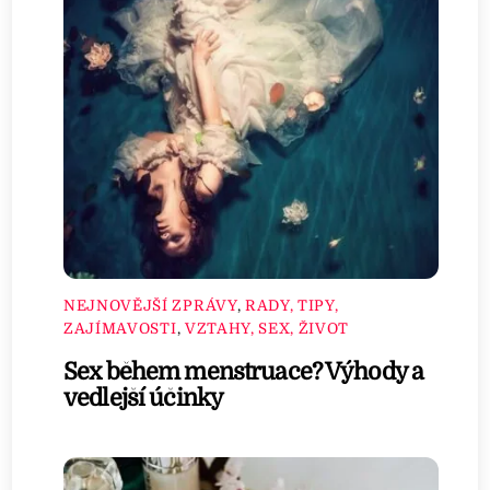
NEJNOVĚJŠÍ ZPRÁVY
,
RADY, TIPY,
ZAJÍMAVOSTI
,
VZTAHY, SEX, ŽIVOT
Sex během menstruace? Výhody a
vedlejší účinky