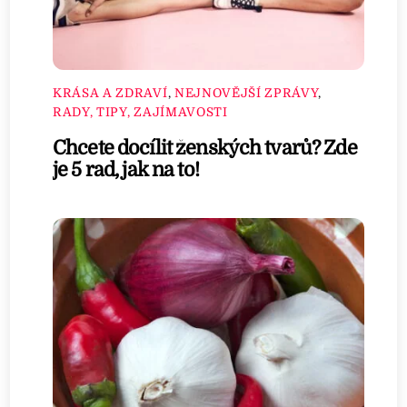
KRÁSA A ZDRAVÍ
,
NEJNOVĚJŠÍ ZPRÁVY
,
RADY, TIPY, ZAJÍMAVOSTI
Chcete docílit ženských tvarů? Zde
je 5 rad, jak na to!