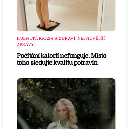
HUBNUTÍ
,
KRÁSA A ZDRAVÍ
,
NEJNOVĚJŠÍ
ZPRÁVY
Počítání kalorií nefunguje. Místo
toho sledujte kvalitu potravin