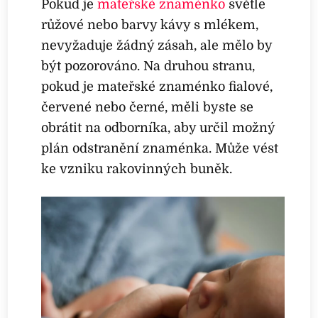
Pokud je
mateřské znaménko
světle
růžové nebo barvy kávy s mlékem,
nevyžaduje žádný zásah, ale mělo by
být pozorováno. Na druhou stranu,
pokud je mateřské znaménko fialové,
červené nebo černé, měli byste se
obrátit na odborníka, aby určil možný
plán odstranění znaménka. Může vést
ke vzniku rakovinných buněk.