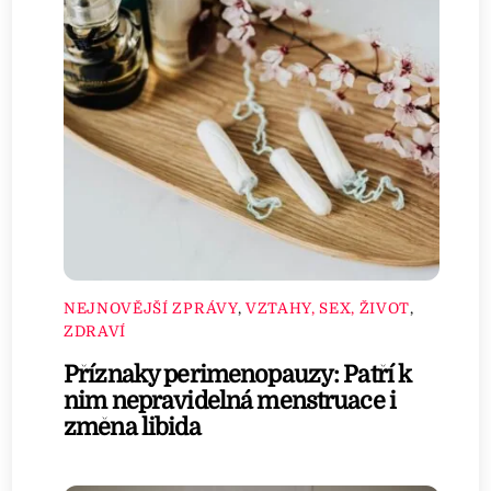
NEJNOVĚJŠÍ ZPRÁVY
,
VZTAHY, SEX, ŽIVOT
,
ZDRAVÍ
Příznaky perimenopauzy: Patří k
nim nepravidelná menstruace i
změna libida