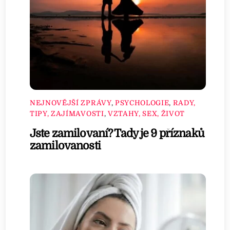
NEJNOVĚJŠÍ ZPRÁVY
,
PSYCHOLOGIE
,
RADY,
TIPY, ZAJÍMAVOSTI
,
VZTAHY, SEX, ŽIVOT
Jste zamilovaní? Tady je 9 příznaků
zamilovanosti