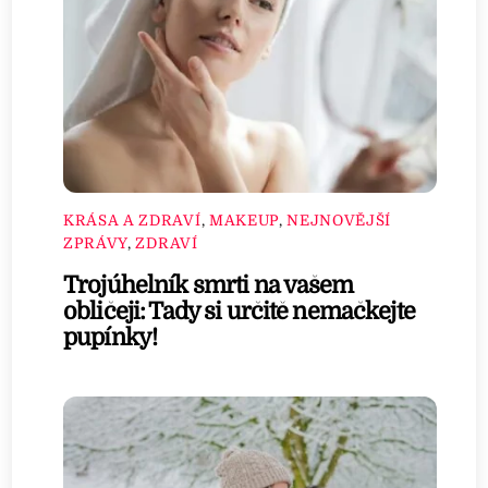
KRÁSA A ZDRAVÍ
,
MAKEUP
,
NEJNOVĚJŠÍ
ZPRÁVY
,
ZDRAVÍ
Trojúhelník smrti na vašem
obličeji: Tady si určitě nemačkejte
pupínky!