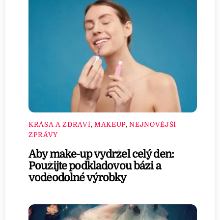
KRÁSA A ZDRAVÍ
,
MAKEUP
,
NEJNOVĚJŠÍ
ZPRÁVY
Aby make-up vydržel celý den:
Použijte podkladovou bázi a
voděodolné výrobky