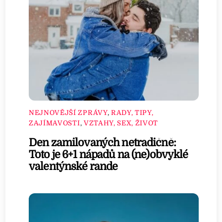
NEJNOVĚJŠÍ ZPRÁVY
,
RADY, TIPY,
ZAJÍMAVOSTI
,
VZTAHY, SEX, ŽIVOT
Den zamilovaných netradičně:
Toto je 6+1 nápadů na (ne)obvyklé
valentýnské rande