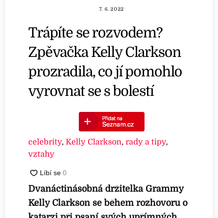
7. 6. 2022
Trápíte se rozvodem?
Zpěvačka Kelly Clarkson
prozradila, co jí pomohlo
vyrovnat se s bolestí
celebrity
,
Kelly Clarkson
,
rady a tipy
,
vztahy
Dvanáctinásobná držitelka Grammy
Kelly Clarkson se během rozhovoru o
katarzi při psaní svých upřímných