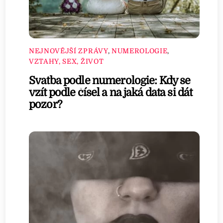
NEJNOVĚJŠÍ ZPRÁVY
,
NUMEROLOGIE
,
VZTAHY, SEX, ŽIVOT
Svatba podle numerologie: Kdy se
vzít podle čísel a na jaká data si dát
pozor?