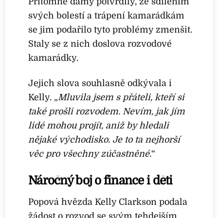
Přítomné dámy potvrdily, že sdílením
svých bolestí a trápení kamarádkám
se jim podařilo tyto problémy zmenšit.
Staly se z nich doslova rozvodové
kamarádky.
Jejich slova souhlasně odkývala i
Kelly. „
Mluvila jsem s přáteli, kteří si
také prošli rozvodem. Nevím, jak jím
lidé mohou projít, aniž by hledali
nějaké východisko. Je to ta nejhorší
věc pro všechny zúčastněné.
“
Náročný boj o finance i děti
Popová hvězda Kelly Clarkson podala
žádost o rozvod se svým tehdejším