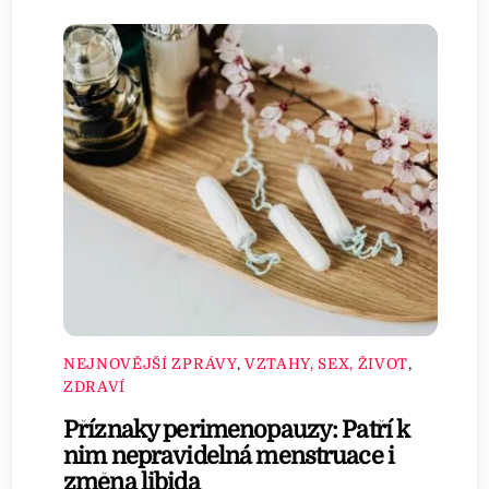
NEJNOVĚJŠÍ ZPRÁVY
,
VZTAHY, SEX, ŽIVOT
,
ZDRAVÍ
Příznaky perimenopauzy: Patří k
nim nepravidelná menstruace i
změna libida