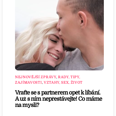
NEJNOVĚJŠÍ ZPRÁVY
,
RADY, TIPY,
ZAJÍMAVOSTI
,
VZTAHY, SEX, ŽIVOT
Vraťte se s partnerem opět k líbání.
A už s ním nepřestávejte! Co máme
na mysli?