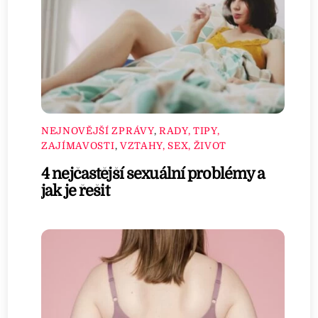
NEJNOVĚJŠÍ ZPRÁVY
,
RADY, TIPY,
ZAJÍMAVOSTI
,
VZTAHY, SEX, ŽIVOT
4 nejčastější sexuální problémy a
jak je řešit