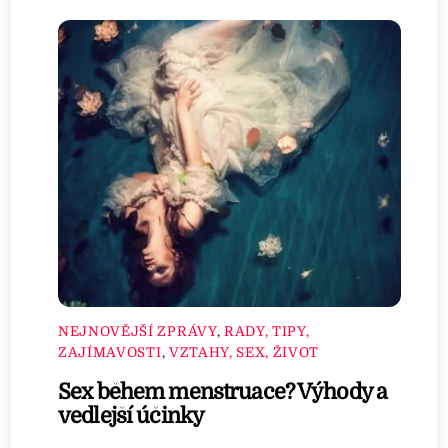
NEJNOVĚJŠÍ ZPRÁVY
,
RADY, TIPY,
ZAJÍMAVOSTI
,
VZTAHY, SEX, ŽIVOT
Sex během menstruace? Výhody a
vedlejší účinky