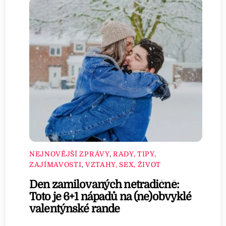
NEJNOVĚJŠÍ ZPRÁVY
,
RADY, TIPY,
ZAJÍMAVOSTI
,
VZTAHY, SEX, ŽIVOT
Den zamilovaných netradičně:
Toto je 6+1 nápadů na (ne)obvyklé
valentýnské rande