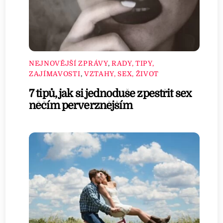
NEJNOVĚJŠÍ ZPRÁVY
,
RADY, TIPY,
ZAJÍMAVOSTI
,
VZTAHY, SEX, ŽIVOT
7 tipů, jak si jednoduše zpestřit sex
něčím perverznějším