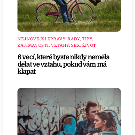
NEJNOVĚJŠÍ ZPRÁVY
,
RADY, TIPY,
ZAJÍMAVOSTI
,
VZTAHY, SEX, ŽIVOT
6 věcí, které byste nikdy neměla
dělat ve vztahu, pokud vám má
klapat