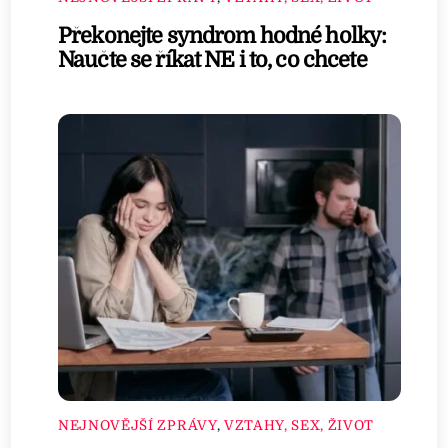
Překonejte syndrom hodné holky:
Naučte se říkat NE i to, co chcete
NEJNOVĚJŠÍ ZPRÁVY
,
VZTAHY, SEX, ŽIVOT