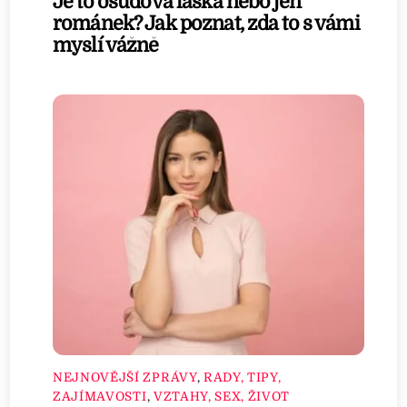
Je to osudová láska nebo jen
románek? Jak poznat, zda to s vámi
myslí vážně
NEJNOVĚJŠÍ ZPRÁVY
,
RADY, TIPY,
ZAJÍMAVOSTI
,
VZTAHY, SEX, ŽIVOT