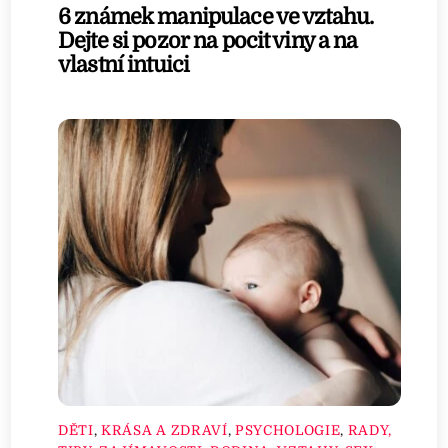
6 známek manipulace ve vztahu.
Dejte si pozor na pocit viny a na
vlastní intuici
DĚTI
,
KRÁSA A ZDRAVÍ
,
PSYCHOLOGIE
,
RADY,