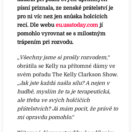
písní přiznala, že ženské přátelství je
pro ni víc než jen snůška holčičích
řečí. Dle webu
eu.usatoday.com
jí
pomohlo vyrovnat se s milostným
trápením při rozvodu.
„
Všechny jsme si prošly rozvodem,“
obrátila se Kelly na přítomné dámy ve
svém pořadu The Kelly Clarkson Show.
„
Jak jste každá našla sílu? A nejen v
hudbě, myslím že ta je terapeutická,
ale třeba ve svých holčičích
přátelstvích? Já mám pocit, že právě to
mi opravdu pomohlo.
“