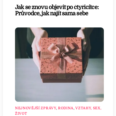
Jak se znovu objevit po čtyřicítce:
Průvodce, jak najít sama sebe
NEJNOVĚJŠÍ ZPRÁVY
,
RODINA
,
VZTAHY, SEX,
ŽIVOT