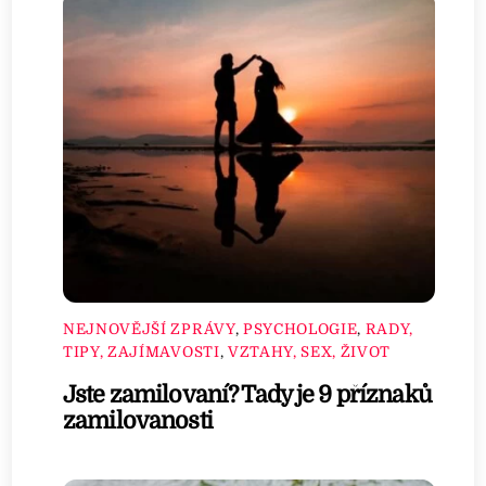
NEJNOVĚJŠÍ ZPRÁVY
,
PSYCHOLOGIE
,
RADY,
TIPY, ZAJÍMAVOSTI
,
VZTAHY, SEX, ŽIVOT
Jste zamilovaní? Tady je 9 příznaků
zamilovanosti