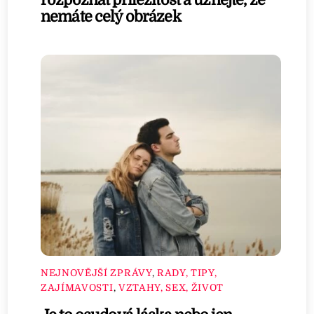
rozpoznat příležitost a uznejte, že
nemáte celý obrázek
NEJNOVĚJŠÍ ZPRÁVY
,
RADY, TIPY,
ZAJÍMAVOSTI
,
VZTAHY, SEX, ŽIVOT