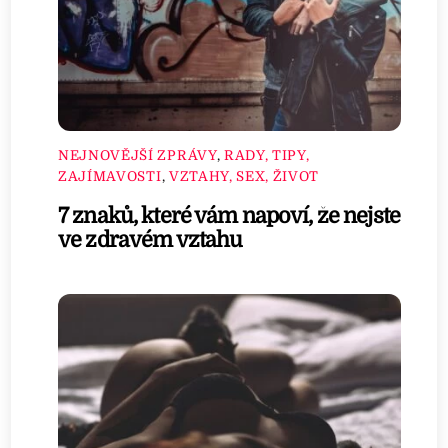
NEJNOVĚJŠÍ ZPRÁVY
,
RADY, TIPY,
ZAJÍMAVOSTI
,
VZTAHY, SEX, ŽIVOT
7 znaků, které vám napoví, že nejste
ve zdravém vztahu