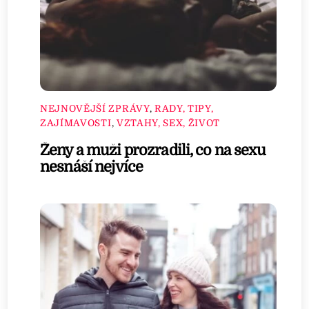
NEJNOVĚJŠÍ ZPRÁVY
,
RADY, TIPY,
ZAJÍMAVOSTI
,
VZTAHY, SEX, ŽIVOT
Ženy a muži prozradili, co na sexu
nesnáší nejvíce