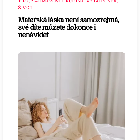
TIPY, ZAJÍMAVOSTI
,
RODINA
,
VZTAHY, SEX,
ŽIVOT
Mateřská láska není samozřejmá,
své dítě můžete dokonce i
nenávidět