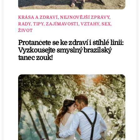
KRÁSA A ZDRAVÍ
,
NEJNOVĚJŠÍ ZPRÁVY
,
RADY, TIPY, ZAJÍMAVOSTI
,
VZTAHY, SEX,
ŽIVOT
Protančete se ke zdraví i štíhlé linii:
Vyzkoušejte smyslný brazilský
tanec zouk!