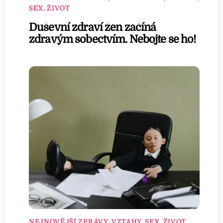
SEX, ŽIVOT
Duševní zdraví žen začíná
zdravým sobectvím. Nebojte se ho!
NEJNOVĚJŠÍ ZPRÁVY
,
VZTAHY, SEX, ŽIVOT