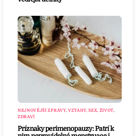
NEJNOVĚJŠÍ ZPRÁVY
,
VZTAHY, SEX, ŽIVOT
,
ZDRAVÍ
Příznaky perimenopauzy: Patří k
nim nepravidelná menstruace i