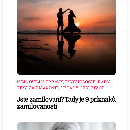
NEJNOVĚJŠÍ ZPRÁVY
,
PSYCHOLOGIE
,
RADY,
TIPY, ZAJÍMAVOSTI
,
VZTAHY, SEX, ŽIVOT
Jste zamilovaní? Tady je 9 příznaků
zamilovanosti