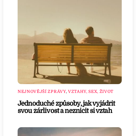
NEJNOVĚJŠÍ ZPRÁVY
,
VZTAHY, SEX, ŽIVOT
Jednoduché způsoby, jak vyjádřit
svou žárlivost a nezničit si vztah