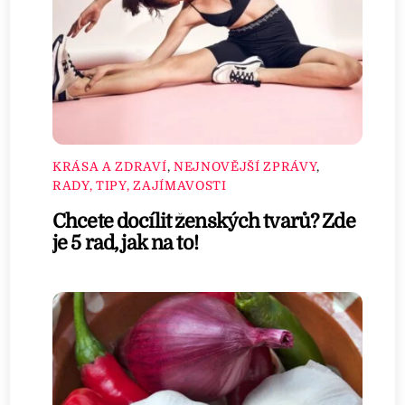
KRÁSA A ZDRAVÍ
,
NEJNOVĚJŠÍ ZPRÁVY
,
RADY, TIPY, ZAJÍMAVOSTI
Chcete docílit ženských tvarů? Zde
je 5 rad, jak na to!