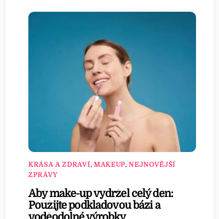
KRÁSA A ZDRAVÍ
,
MAKEUP
,
NEJNOVĚJŠÍ
ZPRÁVY
Aby make-up vydržel celý den:
Použijte podkladovou bázi a
voděodolné výrobky