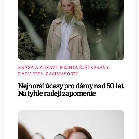
KRÁSA A ZDRAVÍ
,
NEJNOVĚJŠÍ ZPRÁVY
,
RADY, TIPY, ZAJÍMAVOSTI
Nejhorší účesy pro dámy nad 50 let.
Na tyhle raději zapomeňte