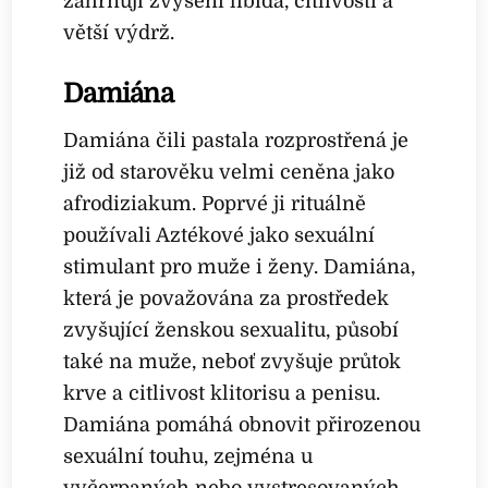
zahrnují zvýšení libida, citlivosti a
větší výdrž.
Damiána
Damiána čili pastala rozprostřená je
již od starověku velmi ceněna jako
afrodiziakum. Poprvé ji rituálně
používali Aztékové jako sexuální
stimulant pro muže i ženy. Damiána,
která je považována za prostředek
zvyšující ženskou sexualitu, působí
také na muže, neboť zvyšuje průtok
krve a citlivost klitorisu a penisu.
Damiána pomáhá obnovit přirozenou
sexuální touhu, zejména u
vyčerpaných nebo vystresovaných