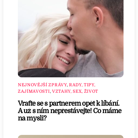
NEJNOVĚJŠÍ ZPRÁVY
,
RADY, TIPY,
ZAJÍMAVOSTI
,
VZTAHY, SEX, ŽIVOT
Vraťte se s partnerem opět k líbání.
A už s ním nepřestávejte! Co máme
na mysli?