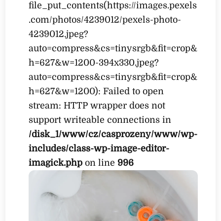
file_put_contents(https://images.pexels
.com/photos/4239012/pexels-photo-
4239012.jpeg?
auto=compress&cs=tinysrgb&fit=crop&
h=627&w=1200-394x330.jpeg?
auto=compress&cs=tinysrgb&fit=crop&
h=627&w=1200): Failed to open
stream: HTTP wrapper does not
support writeable connections in
/disk_1/www/cz/casprozeny/www/wp-
includes/class-wp-image-editor-
imagick.php
on line
996