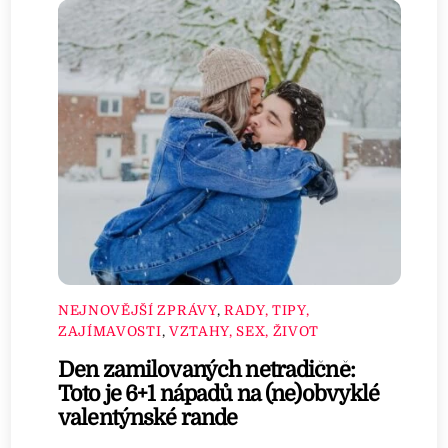
NEJNOVĚJŠÍ ZPRÁVY
,
RADY, TIPY,
ZAJÍMAVOSTI
,
VZTAHY, SEX, ŽIVOT
Den zamilovaných netradičně:
Toto je 6+1 nápadů na (ne)obvyklé
valentýnské rande