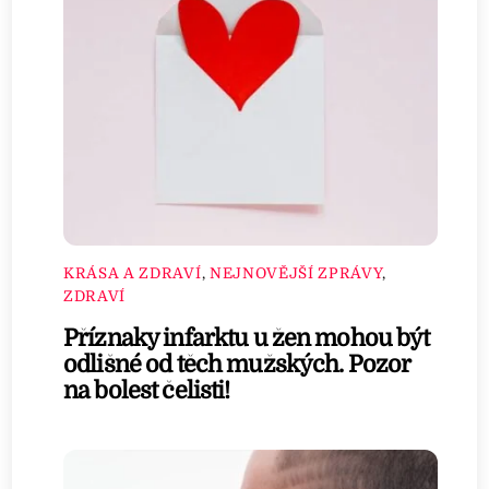
KRÁSA A ZDRAVÍ
,
NEJNOVĚJŠÍ ZPRÁVY
,
ZDRAVÍ
Příznaky infarktu u žen mohou být
odlišné od těch mužských. Pozor
na bolest čelisti!