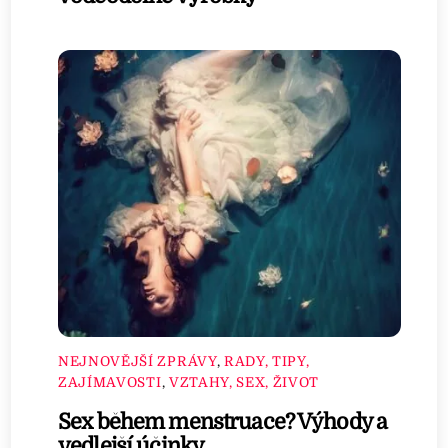
NEJNOVĚJŠÍ ZPRÁVY
,
RADY, TIPY,
ZAJÍMAVOSTI
,
VZTAHY, SEX, ŽIVOT
Sex během menstruace? Výhody a
vedlejší účinky