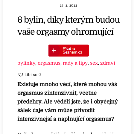
24. 2. 2022
6 bylin, díky kterým budou
vaše orgasmy ohromující
bylinky
,
orgasmus
,
rady a tipy
,
sex
,
zdraví
Existuje mnoho věcí, které mohou váš
orgasmus zintenzivnit, včetně
předehry. Ale věděli jste, že i obyčejný
šálek čaje vám může přivodit
intenzivnější a naplňující orgasmus?