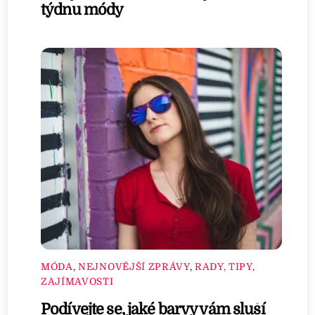
týdnu módy
MÓDA
,
NEJNOVĚJŠÍ ZPRÁVY
,
RADY, TIPY,
ZAJÍMAVOSTI
Podívejte se, jaké barvy vám sluší