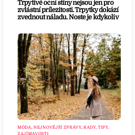
Třpytivé oční stíny nejsou jen pro
zvláštní příležitosti. Třpytky dokáží
zvednout náladu. Noste je kdykoliv
MÓDA
,
NEJNOVĚJŠÍ ZPRÁVY
,
RADY, TIPY,
ZAJÍMAVOSTI