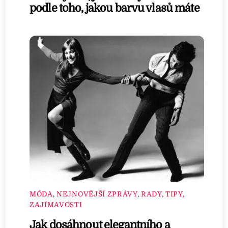
podle toho, jakou barvu vlasů máte
MÓDA
,
NEJNOVĚJŠÍ ZPRÁVY
,
RADY, TIPY,
ZAJÍMAVOSTI
Jak dosáhnout elegantního a