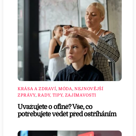
KRÁSA A ZDRAVÍ
,
MÓDA
,
NEJNOVĚJŠÍ
ZPRÁVY
,
RADY, TIPY, ZAJÍMAVOSTI
Uvažujete o ofině? Vše, co
potřebujete vědět před ostříháním