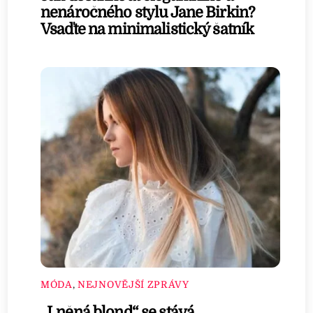
nenáročného stylu Jane Birkin?
Vsaďte na minimalistický šatník
MÓDA
,
NEJNOVĚJŠÍ ZPRÁVY
„Lněná blond“ se stává