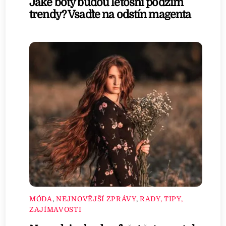
Jaké boty budou letošní podzim
trendy? Vsaďte na odstín magenta
MÓDA
,
NEJNOVĚJŠÍ ZPRÁVY
,
RADY, TIPY,
ZAJÍMAVOSTI