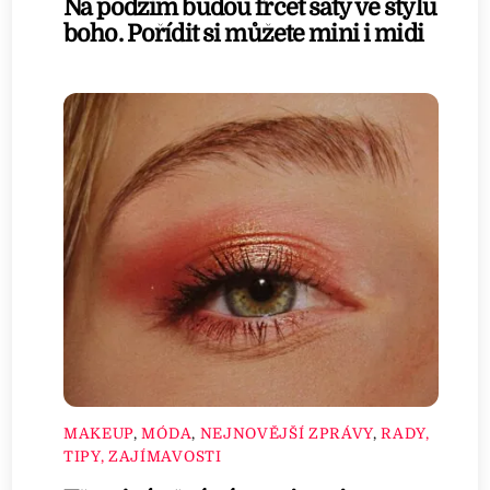
Na podzim budou frčet šaty ve stylu
boho. Pořídit si můžete mini i midi
MAKEUP
,
MÓDA
,
NEJNOVĚJŠÍ ZPRÁVY
,
RADY,
TIPY, ZAJÍMAVOSTI