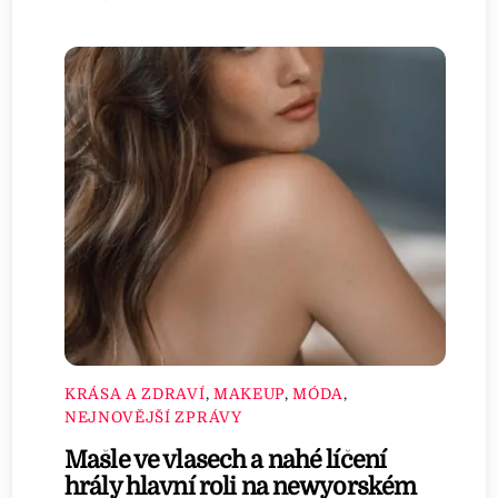
KRÁSA A ZDRAVÍ
,
MAKEUP
,
MÓDA
,
NEJNOVĚJŠÍ ZPRÁVY
Mašle ve vlasech a nahé líčení
hrály hlavní roli na newyorském