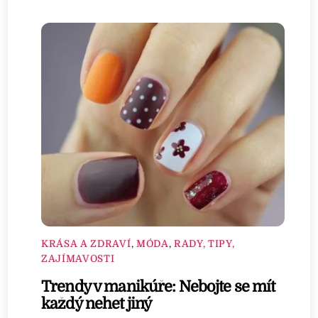
KRÁSA A ZDRAVÍ
,
MÓDA
,
RADY, TIPY,
ZAJÍMAVOSTI
Trendy v manikúře: Nebojte se mít
každý nehet jiný