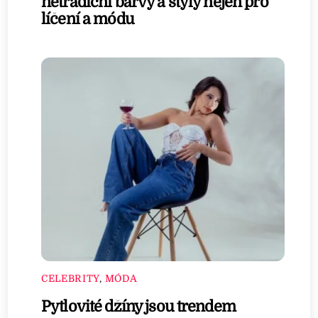
netradiční barvy a styly nejen pro
líčení a módu
CELEBRITY
,
MÓDA
Pytlovité džíny jsou trendem