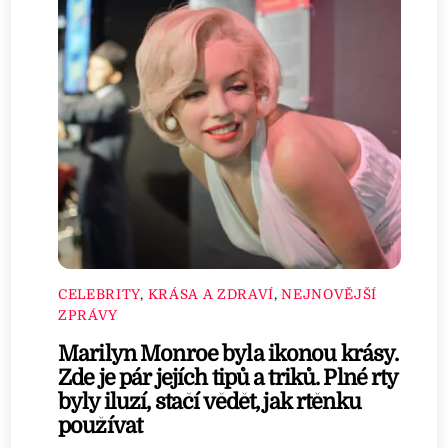
CELEBRITY
,
KRÁSA A ZDRAVÍ
,
NEJNOVĚJŠÍ
ZPRÁVY
Marilyn Monroe byla ikonou krásy.
Zde je pár jejích tipů a triků. Plné rty
byly iluzí, stačí vědět, jak rtěnku
používat