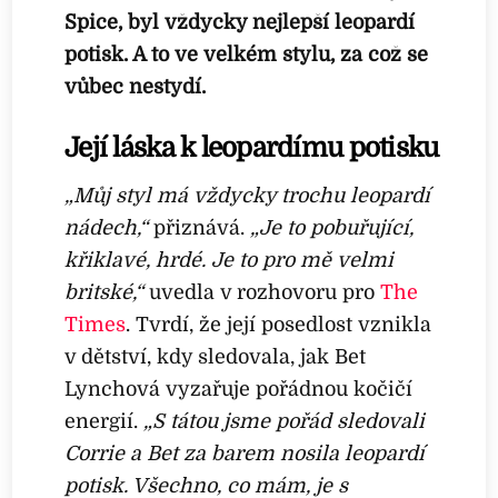
Spice, byl vždycky nejlepší leopardí
potisk. A to ve velkém stylu, za což se
vůbec nestydí.
Její láska k leopardímu potisku
„Můj styl má vždycky trochu leopardí
nádech,“
přiznává.
„Je to pobuřující,
křiklavé, hrdé. Je to pro mě velmi
britské,“
uvedla v rozhovoru pro
The
Times
. Tvrdí, že její posedlost vznikla
v dětství, kdy sledovala, jak Bet
Lynchová vyzařuje pořádnou kočičí
energií.
„S tátou jsme pořád sledovali
Corrie a Bet za barem nosila leopardí
potisk. Všechno, co mám, je s