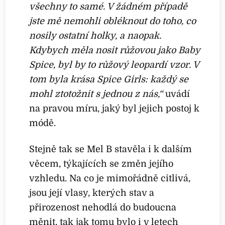
všechny to samé. V žádném případě
jste mě nemohli obléknout do toho, co
nosily ostatní holky, a naopak.
Kdybych měla nosit růžovou jako Baby
Spice, byl by to růžový leopardí vzor. V
tom byla krása Spice Girls: každý se
mohl ztotožnit s jednou z nás,“
uvádí
na pravou míru, jaký byl jejich postoj k
módě.
Stejně tak se Mel B stavěla i k dalším
věcem, týkajících se změn jejího
vzhledu. Na co je mimořádně citlivá,
jsou její vlasy, kterých stav a
přirozenost nehodlá do budoucna
měnit, tak jak tomu bylo i v letech