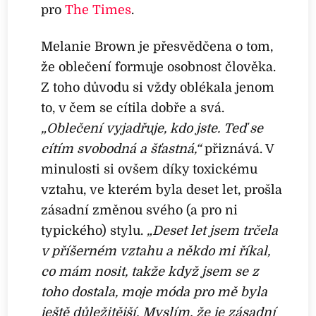
pro
The Times
.
Melanie Brown je přesvědčena o tom,
že oblečení formuje osobnost člověka.
Z toho důvodu si vždy oblékala jenom
to, v čem se cítila dobře a svá.
„Oblečení vyjadřuje, kdo jste. Teď se
cítím svobodná a šťastná,“
přiznává. V
minulosti si ovšem díky toxickému
vztahu, ve kterém byla deset let, prošla
zásadní změnou svého (a pro ni
typického) stylu.
„Deset let jsem trčela
v příšerném vztahu a někdo mi říkal,
co mám nosit, takže když jsem se z
toho dostala, moje móda pro mě byla
ještě důležitější. Myslím, že je zásadní