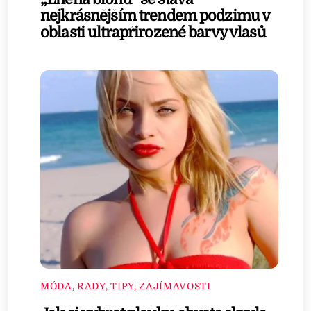
nejkrásnějším trendem podzimu v
oblasti ultrapřirozené barvy vlasů
MÓDA
,
RADY, TIPY, ZAJÍMAVOSTI