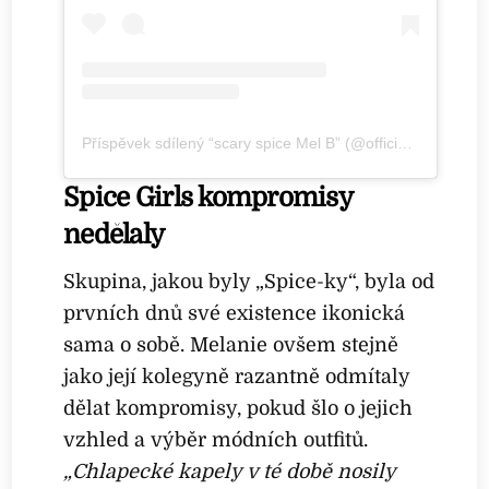
Příspěvek sdílený “scary spice Mel B” (@officialmelb)
Spice Girls kompromisy
nedělaly
Skupina, jakou byly „Spice-ky“, byla od
prvních dnů své existence ikonická
sama o sobě. Melanie ovšem stejně
jako její kolegyně razantně odmítaly
dělat kompromisy, pokud šlo o jejich
vzhled a výběr módních outfitů.
„Chlapecké kapely v té době nosily