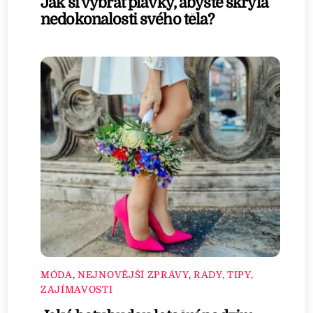
Jak si vybrat plavky, abyste skryla
nedokonalosti svého těla?
MÓDA
,
NEJNOVĚJŠÍ ZPRÁVY
,
RADY, TIPY,
ZAJÍMAVOSTI