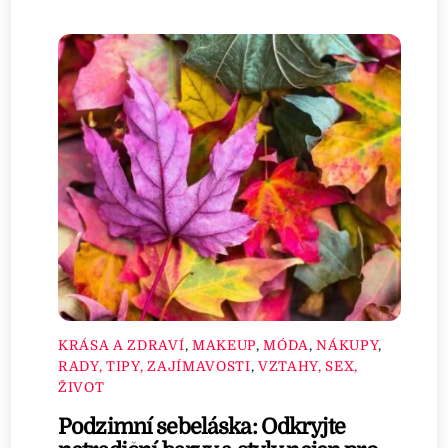
KRÁSA A ZDRAVÍ
,
MAKEUP
,
MÓDA
,
NÁKUPY
,
RADY, TIPY, ZAJÍMAVOSTI
,
VZTAHY, SEX,
ŽIVOT
Podzimní sebeláska: Odkryjte