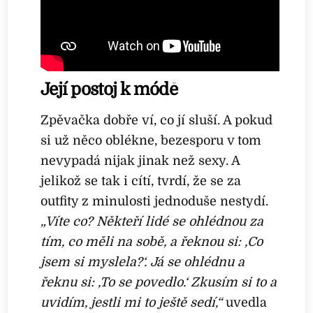
Její postoj k módě
Zpěvačka dobře ví, co jí sluší. A pokud
si už něco oblékne, bezesporu v tom
nevypadá nijak jinak než sexy. A
jelikož se tak i cítí, tvrdí, že se za
outfity z minulosti jednoduše nestydí.
„Víte co? Někteří lidé se ohlédnou za
tím, co měli na sobě, a řeknou si: ‚Co
jsem si myslela?‘. Já se ohlédnu a
řeknu si: ‚To se povedlo.‘ Zkusím si to a
uvidím, jestli mi to ještě sedí,“
uvedla