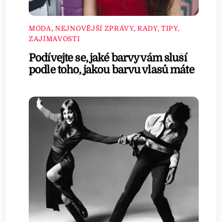
MÓDA
,
NEJNOVĚJŠÍ ZPRÁVY
,
RADY, TIPY,
ZAJÍMAVOSTI
Podívejte se, jaké barvy vám sluší
podle toho, jakou barvu vlasů máte