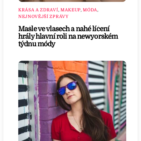
KRÁSA A ZDRAVÍ
,
MAKEUP
,
MÓDA
,
NEJNOVĚJŠÍ ZPRÁVY
Mašle ve vlasech a nahé líčení
hrály hlavní roli na newyorském
týdnu módy