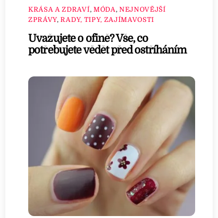
KRÁSA A ZDRAVÍ
,
MÓDA
,
NEJNOVĚJŠÍ
ZPRÁVY
,
RADY, TIPY, ZAJÍMAVOSTI
Uvažujete o ofině? Vše, co
potřebujete vědět před ostříháním