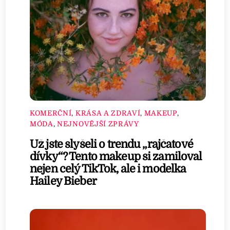
KOMERČNÍ
,
KRÁSA A ZDRAVÍ
,
MAKEUP
,
MÓDA
,
NEJNOVĚJŠÍ ZPRÁVY
Už jste slyšeli o trendu „rajčatové
dívky“? Tento makeup si zamiloval
nejen celý TikTok, ale i modelka
Hailey Bieber