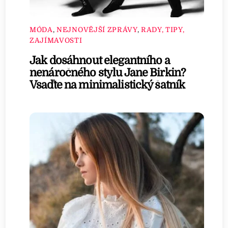
MÓDA
,
NEJNOVĚJŠÍ ZPRÁVY
,
RADY, TIPY,
ZAJÍMAVOSTI
Jak dosáhnout elegantního a
nenáročného stylu Jane Birkin?
Vsaďte na minimalistický šatník