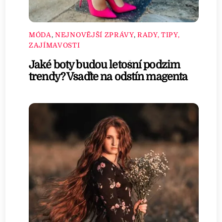
MÓDA
,
NEJNOVĚJŠÍ ZPRÁVY
,
RADY, TIPY,
ZAJÍMAVOSTI
Jaké boty budou letošní podzim
trendy? Vsaďte na odstín magenta