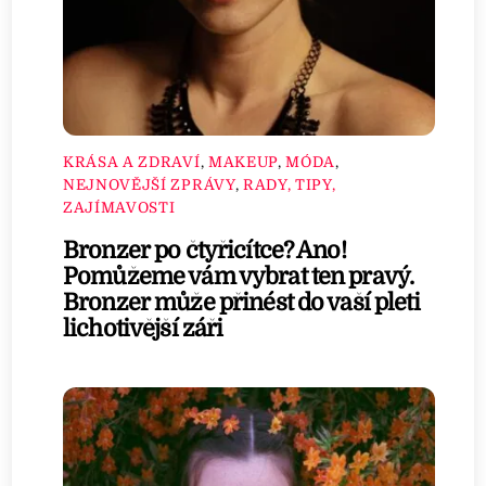
KRÁSA A ZDRAVÍ
,
MAKEUP
,
MÓDA
,
NEJNOVĚJŠÍ ZPRÁVY
,
RADY, TIPY,
ZAJÍMAVOSTI
Bronzer po čtyřicítce? Ano!
Pomůžeme vám vybrat ten pravý.
Bronzer může přinést do vaší pleti
lichotivější záři