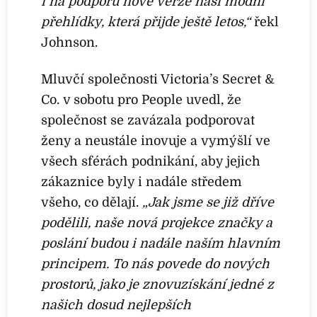
i na podporu nové verze naší módní
přehlídky, která přijde ještě letos,“
řekl
Johnson.
Mluvčí společnosti Victoria’s Secret &
Co. v sobotu pro People uvedl, že
společnost se zavázala podporovat
ženy a neustále inovuje a vymýšlí ve
všech sférách podnikání, aby jejich
zákaznice byly i nadále středem
všeho, co dělají.
„Jak jsme se již dříve
podělili, naše nová projekce značky a
poslání budou i nadále naším hlavním
principem. To nás povede do nových
prostorů, jako je znovuzískání jedné z
našich dosud nejlepších