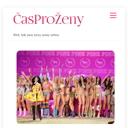
Skip
Men
to
content
Web, kde jsou ženy samy sebou