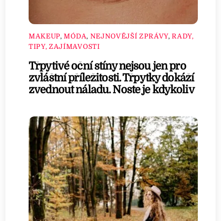
MAKEUP
,
MÓDA
,
NEJNOVĚJŠÍ ZPRÁVY
,
RADY,
TIPY, ZAJÍMAVOSTI
Třpytivé oční stíny nejsou jen pro
zvláštní příležitosti. Třpytky dokáží
zvednout náladu. Noste je kdykoliv