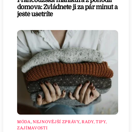
Francouzská manikúra z pohodlí
domova: Zvládnete ji za pár minut a
ještě ušetříte
MÓDA
,
NEJNOVĚJŠÍ ZPRÁVY
,
RADY, TIPY,
ZAJÍMAVOSTI