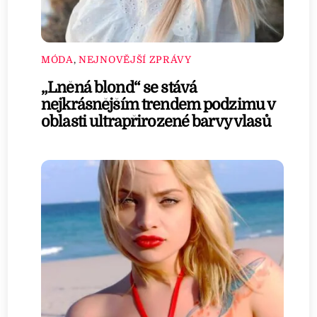
MÓDA
,
NEJNOVĚJŠÍ ZPRÁVY
„Lněná blond“ se stává
nejkrásnějším trendem podzimu v
oblasti ultrapřirozené barvy vlasů