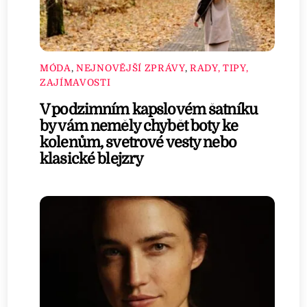
MÓDA
,
NEJNOVĚJŠÍ ZPRÁVY
,
RADY, TIPY,
ZAJÍMAVOSTI
V podzimním kapslovém šatníku
by vám neměly chybět boty ke
kolenům, svetrové vesty nebo
klasické blejzry