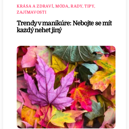
KRÁSA A ZDRAVÍ
,
MÓDA
,
RADY, TIPY,
ZAJÍMAVOSTI
Trendy v manikúře: Nebojte se mít
každý nehet jiný