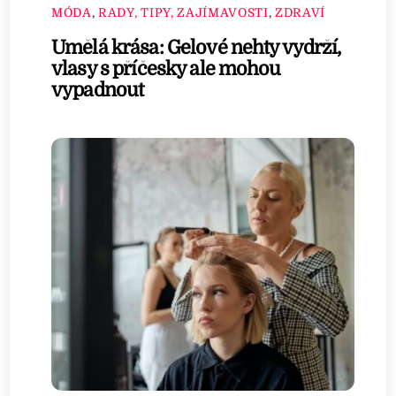
MÓDA
,
RADY, TIPY, ZAJÍMAVOSTI
,
ZDRAVÍ
Umělá krása: Gelové nehty vydrží,
vlasy s příčesky ale mohou
vypadnout