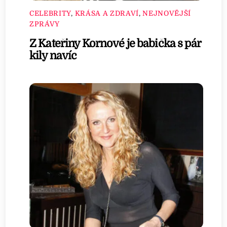
CELEBRITY
,
KRÁSA A ZDRAVÍ
,
NEJNOVĚJŠÍ
ZPRÁVY
Z Kateřiny Kornové je babička s pár
kily navíc