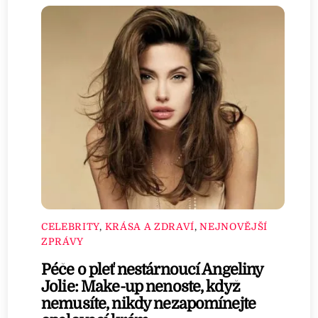
CELEBRITY
,
KRÁSA A ZDRAVÍ
,
NEJNOVĚJŠÍ
ZPRÁVY
Péče o pleť nestárnoucí Angeliny
Jolie: Make-up nenoste, když
nemusíte, nikdy nezapomínejte