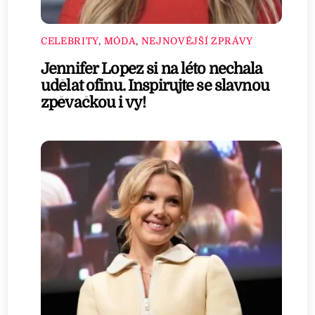
CELEBRITY
,
MÓDA
,
NEJNOVĚJŠÍ ZPRÁVY
Jennifer Lopez si na léto nechala
udělat ofinu. Inspirujte se slavnou
zpěvačkou i vy!