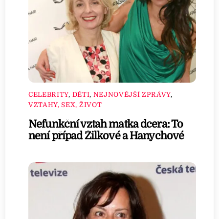
CELEBRITY
,
DĚTI
,
NEJNOVĚJŠÍ ZPRÁVY
,
VZTAHY, SEX, ŽIVOT
Nefunkční vztah matka dcera: To
není případ Žilkové a Hanychové