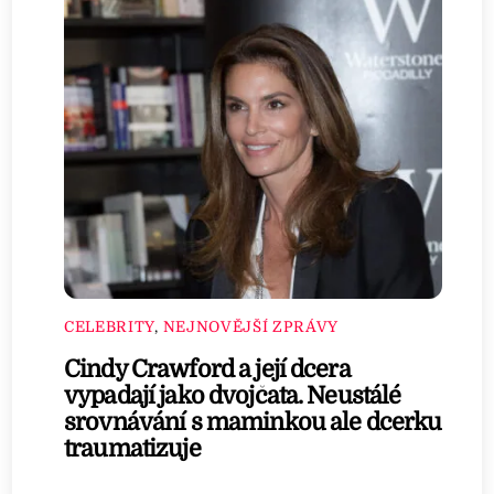
CELEBRITY
,
NEJNOVĚJŠÍ ZPRÁVY
Cindy Crawford a její dcera
vypadají jako dvojčata. Neustálé
srovnávání s maminkou ale dcerku
traumatizuje