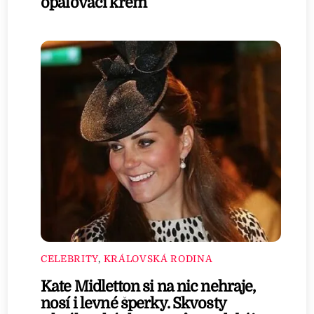
opalovací krém
CELEBRITY
,
KRÁLOVSKÁ RODINA
Kate Midletton si na nic nehraje,
nosí i levné šperky. Skvosty