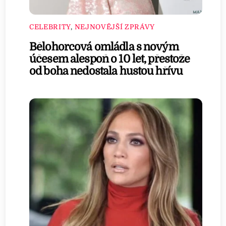
CELEBRITY
,
NEJNOVĚJŠÍ ZPRÁVY
Bělohorcová omládla s novým
účesem alespoň o 10 let, přestože
od boha nedostala hustou hřívu