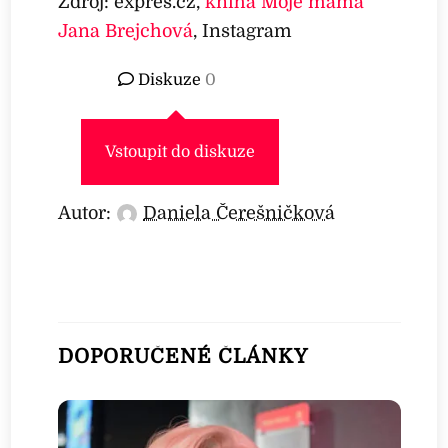
Zdroj: expres.cz,
kniha Moje máma
Jana Brejchová
, Instagram
Diskuze
0
Vstoupit do diskuze
Autor:
Daniela Čerešničková
DOPORUČENÉ ČLÁNKY