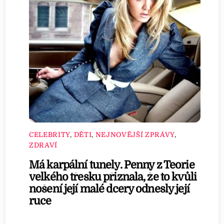
CELEBRITY
,
DĚTI
,
NEJNOVĚJŠÍ ZPRÁVY
,
ZDRAVÍ
Má karpální tunely. Penny z Teorie
velkého třesku přiznala, že to kvůli
nošení její malé dcery odnesly její
ruce