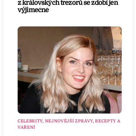
z královských trezorů se zdobí jen
výjimečně
CELEBRITY
,
NEJNOVĚJŠÍ ZPRÁVY
,
RECEPTY A
VAŘENÍ