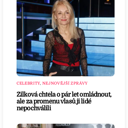
CELEBRITY
,
NEJNOVĚJŠÍ ZPRÁVY
Žilková chtěla o pár let omládnout,
ale za proměnu vlasů ji lidé
nepochválili