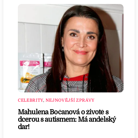
CELEBRITY
,
NEJNOVĚJŠÍ ZPRÁVY
Mahulena Bočanová o životě s
dcerou s autismem: Má andělský
dar!