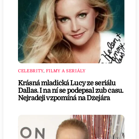
CELEBRITY
,
FILMY A SERIÁLY
Krásná mladičká Lucy ze seriálu
Dallas. I na ní se podepsal zub času.
Nejraději vzpomíná na Džejára