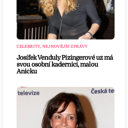
CELEBRITY
,
NEJNOVĚJŠÍ ZPRÁVY
Josífek Venduly Pizingerové už má
svou osobní kadeřnici, malou
Aničku