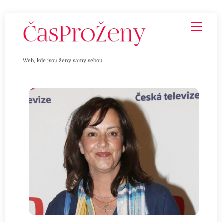
Skip
Men
to
content
Web, kde jsou ženy samy sebou