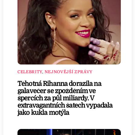
CELEBRITY
,
NEJNOVĚJŠÍ ZPRÁVY
Těhotná Rihanna dorazila na
galavečer se zpožděním ve
špercích za půl miliardy. V
extravagantních šatech vypadala
jako kukla motýla