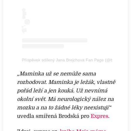
Příspěvek sdílený Jana Brejchova Fan Page (@brejchova_
„
Maminka už se nemůže sama
rozhodovat.
Maminka je ležák, vlastně
pořád leží a jen kouká. Už nevnímá
okolní svět. Má neurologický nález na
mozku a na to žádné léky neexistují
“
uvedla smířená Brodská pro
Expres
.