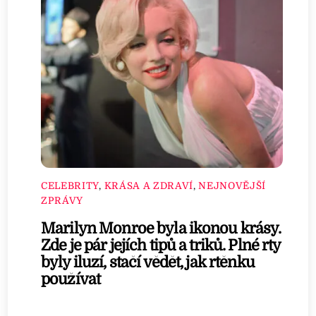
CELEBRITY
,
KRÁSA A ZDRAVÍ
,
NEJNOVĚJŠÍ
ZPRÁVY
Marilyn Monroe byla ikonou krásy.
Zde je pár jejích tipů a triků. Plné rty
byly iluzí, stačí vědět, jak rtěnku
používat