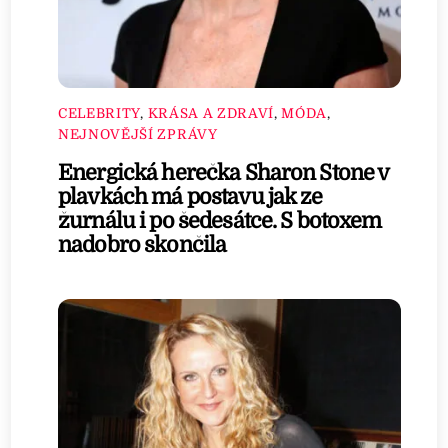
CELEBRITY
,
KRÁSA A ZDRAVÍ
,
MÓDA
,
NEJNOVĚJŠÍ ZPRÁVY
Energická herečka Sharon Stone v
plavkách má postavu jak ze
žurnálu i po šedesátce. S botoxem
nadobro skončila