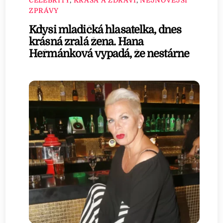
CELEBRITY
,
KRÁSA A ZDRAVÍ
,
NEJNOVĚJŠÍ
ZPRÁVY
Kdysi mladičká hlasatelka, dnes
krásná zralá žena. Hana
Heřmánková vypadá, že nestárne