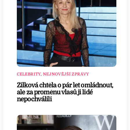
CELEBRITY
,
NEJNOVĚJŠÍ ZPRÁVY
Žilková chtěla o pár let omládnout,
ale za proměnu vlasů ji lidé
nepochválili