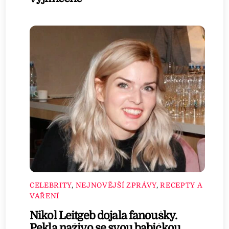
CELEBRITY
,
NEJNOVĚJŠÍ ZPRÁVY
,
RECEPTY A
VAŘENÍ
Nikol Leitgeb dojala fanoušky.
Pekla naživo se svou babičkou.