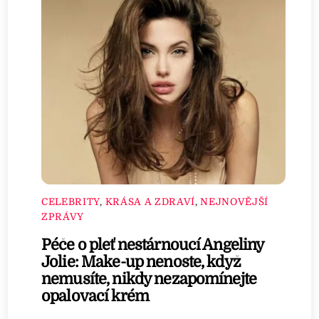
CELEBRITY
,
KRÁSA A ZDRAVÍ
,
NEJNOVĚJŠÍ
ZPRÁVY
Péče o pleť nestárnoucí Angeliny
Jolie: Make-up nenoste, když
nemusíte, nikdy nezapomínejte
opalovací krém