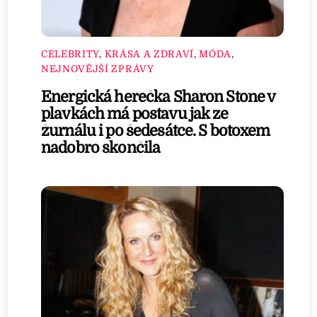
CELEBRITY
,
KRÁSA A ZDRAVÍ
,
MÓDA
,
NEJNOVĚJŠÍ ZPRÁVY
Energická herečka Sharon Stone v
plavkách má postavu jak ze
žurnálu i po šedesátce. S botoxem
nadobro skončila