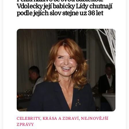
Vdolečky její babičky Lídy chutnají
podle jejích slov stejně už 36 let
CELEBRITY
,
KRÁSA A ZDRAVÍ
,
NEJNOVĚJŠÍ
ZPRÁVY