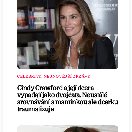
CELEBRITY
,
NEJNOVĚJŠÍ ZPRÁVY
Cindy Crawford a její dcera
vypadají jako dvojčata. Neustálé
srovnávání s maminkou ale dcerku
traumatizuje