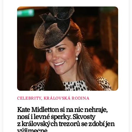
CELEBRITY
,
KRÁLOVSKÁ RODINA
Kate Midletton si na nic nehraje,
nosí i levné šperky. Skvosty
z královských trezorů se zdobí jen
výjimečně