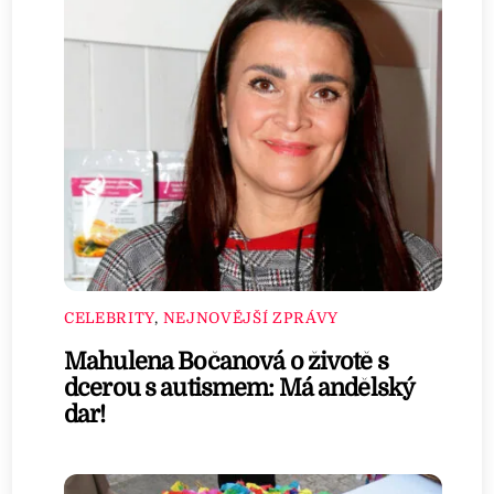
CELEBRITY
,
NEJNOVĚJŠÍ ZPRÁVY
Mahulena Bočanová o životě s
dcerou s autismem: Má andělský
dar!