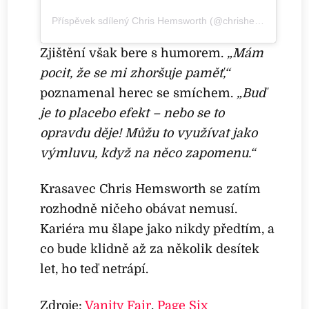
Příspěvek sdílený Chris Hemsworth (@chrishemsworth)
Zjištění však bere s humorem.
„Mám
pocit, že se mi zhoršuje paměť,“
poznamenal herec se smíchem.
„Buď
je to placebo efekt – nebo se to
opravdu děje! Můžu to využívat jako
výmluvu, když na něco zapomenu.“
Krasavec Chris Hemsworth se zatím
rozhodně ničeho obávat nemusí.
Kariéra mu šlape jako nikdy předtím, a
co bude klidně až za několik desítek
let, ho teď netrápí.
Zdroje:
Vanity Fair
,
Page Six