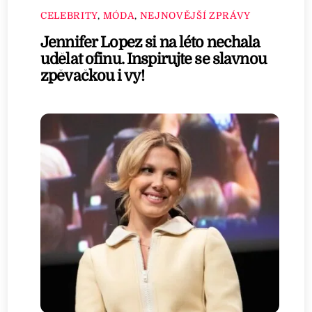
CELEBRITY
,
MÓDA
,
NEJNOVĚJŠÍ ZPRÁVY
Jennifer Lopez si na léto nechala
udělat ofinu. Inspirujte se slavnou
zpěvačkou i vy!