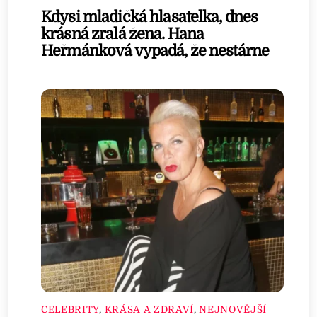
Kdysi mladičká hlasatelka, dnes
krásná zralá žena. Hana
Heřmánková vypadá, že nestárne
CELEBRITY
,
KRÁSA A ZDRAVÍ
,
NEJNOVĚJŠÍ