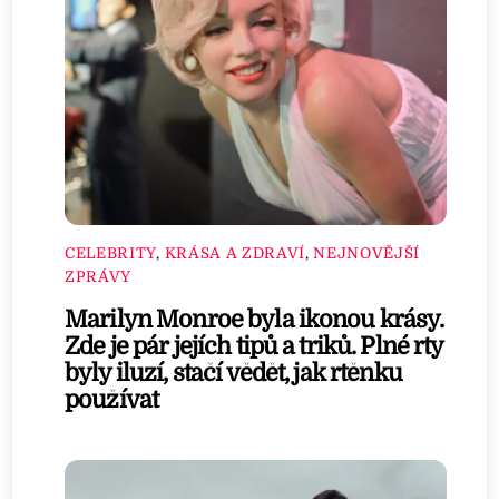
CELEBRITY
,
KRÁSA A ZDRAVÍ
,
NEJNOVĚJŠÍ
ZPRÁVY
Marilyn Monroe byla ikonou krásy.
Zde je pár jejích tipů a triků. Plné rty
byly iluzí, stačí vědět, jak rtěnku
používat