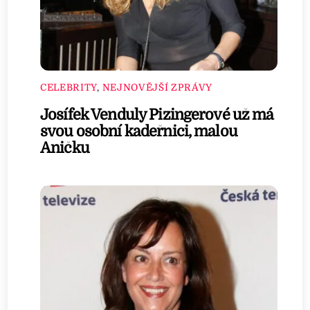
CELEBRITY
,
NEJNOVĚJŠÍ ZPRÁVY
Josífek Venduly Pizingerové už má
svou osobní kadeřnici, malou
Aničku