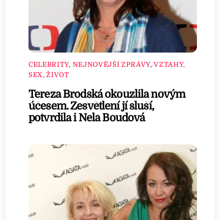
CELEBRITY
,
NEJNOVĚJŠÍ ZPRÁVY
,
VZTAHY,
SEX, ŽIVOT
Tereza Brodská okouzlila novým
účesem. Zesvětlení jí sluší,
potvrdila i Nela Boudová