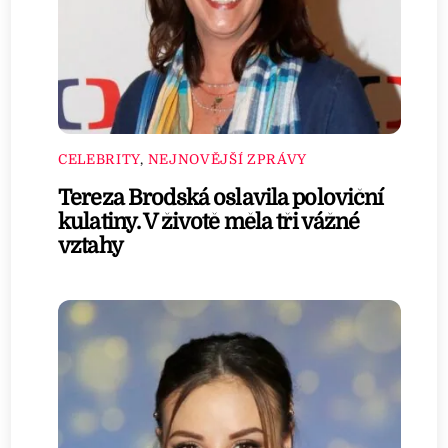
CELEBRITY
,
NEJNOVĚJŠÍ ZPRÁVY
Tereza Brodská oslavila poloviční
kulatiny. V životě měla tři vážné
vztahy