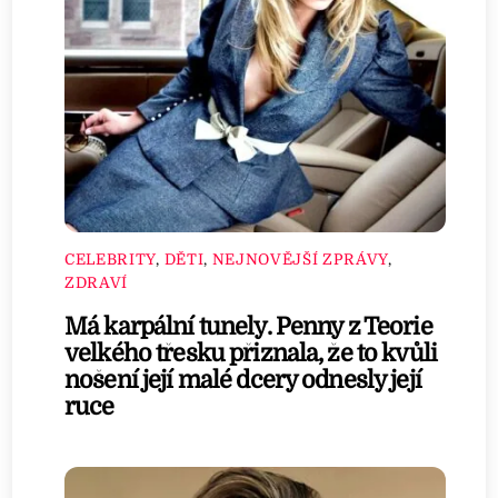
CELEBRITY
,
DĚTI
,
NEJNOVĚJŠÍ ZPRÁVY
,
ZDRAVÍ
Má karpální tunely. Penny z Teorie
velkého třesku přiznala, že to kvůli
nošení její malé dcery odnesly její
ruce