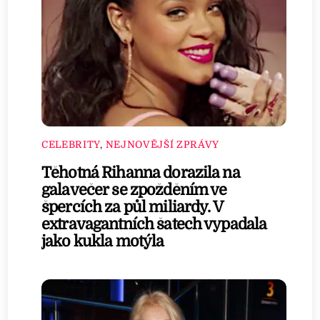
CELEBRITY
,
NEJNOVĚJŠÍ ZPRÁVY
Těhotná Rihanna dorazila na
galavečer se zpožděním ve
špercích za půl miliardy. V
extravagantních šatech vypadala
jako kukla motýla