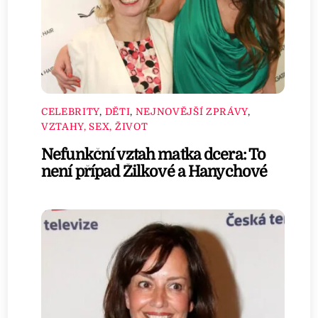
CELEBRITY
,
DĚTI
,
NEJNOVĚJŠÍ ZPRÁVY
,
VZTAHY, SEX, ŽIVOT
Nefunkční vztah matka dcera: To
není případ Žilkové a Hanychové