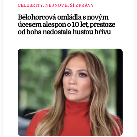
CELEBRITY
,
NEJNOVĚJŠÍ ZPRÁVY
Bělohorcová omládla s novým
účesem alespoň o 10 let, přestože
od boha nedostala hustou hřívu