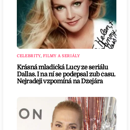
CELEBRITY
,
FILMY A SERIÁLY
Krásná mladičká Lucy ze seriálu
Dallas. I na ní se podepsal zub času.
Nejraději vzpomíná na Džejára