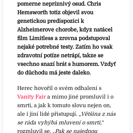
poměrně nepříznivý osud. Chris
Hemsworth totiž objevil svou
genetickou predispozici k
Alzheimerově chorobě, když natáčel
film Limitless a zrovna podstupoval
nějaké potřebné testy. Zatím ho však
zdravotní potíže netrápí, takže se
všechno snaží brát s humorem. Vždyť
do důchodu má ještě daleko.
Herec hovořil o svém odhalení s
Vanity Fair
a mimo jiné promluvil i o
smrti, a jak k tomuto slovu nejen on,
ale i jiní lidé přistupují.
„Většina z nás
se ráda vyhýbá mluvení o smrti,“
rozmluvil se. „
Pak se najednou