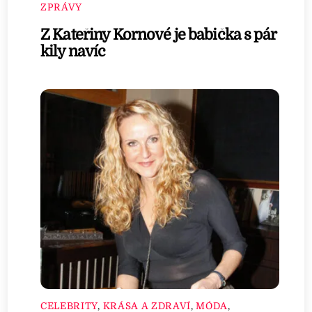
ZPRÁVY
Z Kateřiny Kornové je babička s pár
kily navíc
CELEBRITY
,
KRÁSA A ZDRAVÍ
,
MÓDA
,