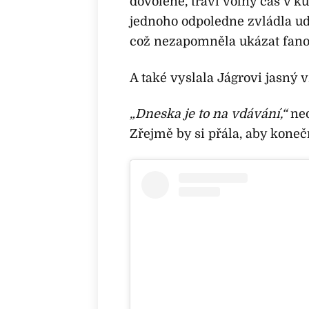
dovolené, tráví volný čas v 
jednoho odpoledne zvládla ud
což nezapomněla ukázat fan
A také vyslala Jágrovi jasný 
„Dneska je to na vdávání,“
neo
Zřejmě by si přála, aby koneč