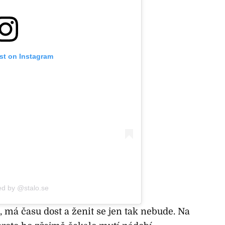
ost on Instagram
ed by @stalo.se
, má času dost a ženit se jen tak nebude. Na