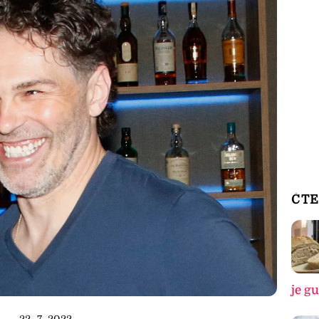
ČTE
je g
22. 7. 2022