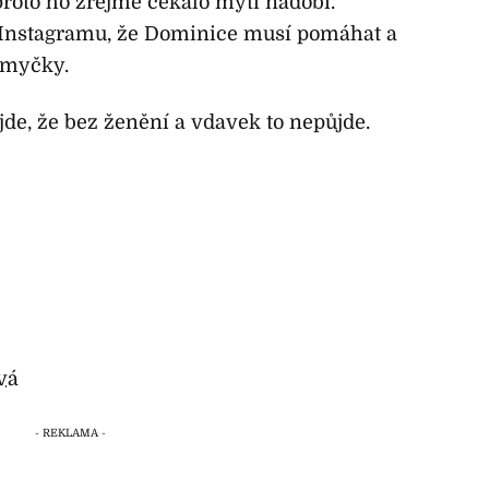
roto ho zřejmě čekalo mytí nádobí.
a Instagramu, že Dominice musí pomáhat a
 myčky.
de, že bez ženění a vdavek to nepůjde.
vá