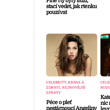
Plné rty byly iluzí,
stačí vědět, jak rtěnku
používat
CELEBRITY
,
KRÁSA A
CELE
ZDRAVÍ
,
NEJNOVĚJŠÍ
ROD
ZPRÁVY
Kate
Péče o pleť
nic 
nestárnoucí Angeliny
levn