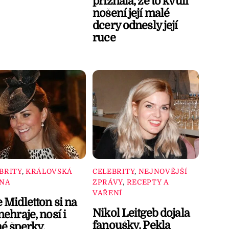
přiznala, že to kvůli
nošení její malé
dcery odnesly její
ruce
BRITY
,
KRÁLOVSKÁ
CELEBRITY
,
NEJNOVĚJŠÍ
INA
ZPRÁVY
,
RECEPTY A
VAŘENÍ
 Midletton si na
Nikol Leitgeb dojala
nehraje, nosí i
fanoušky. Pekla
é šperky.