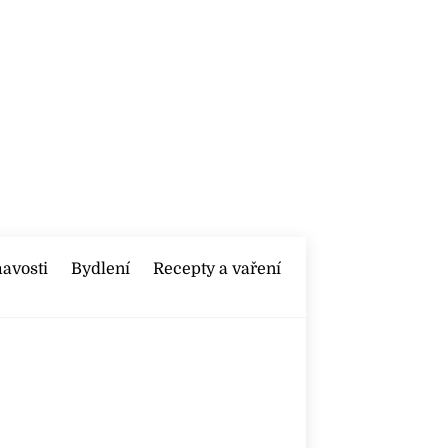
mavosti
Bydlení
Recepty a vaření