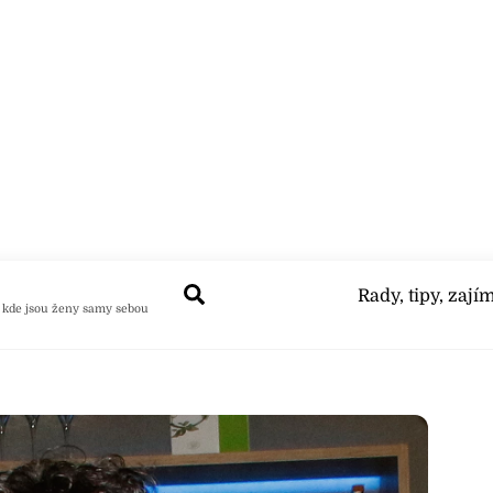
Search
Rady, tipy, zají
 kde jsou ženy samy sebou