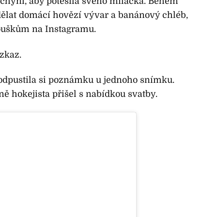
kuchyni, aby potěšila svého miláčka. Během
ělat domácí hovězí vývar a banánový chléb,
ouškům na Instagramu.
vzkaz.
dpustila si poznámku u jednoho snímku.
ně hokejista přišel s nabídkou svatby.