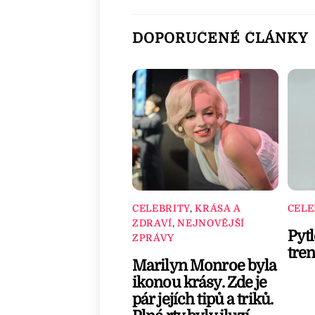
DOPORUČENÉ ČLÁNKY
CELEBRITY
,
KRÁSA A
CELE
ZDRAVÍ
,
NEJNOVĚJŠÍ
Pytl
ZPRÁVY
tre
Marilyn Monroe byla
ikonou krásy. Zde je
pár jejích tipů a triků.