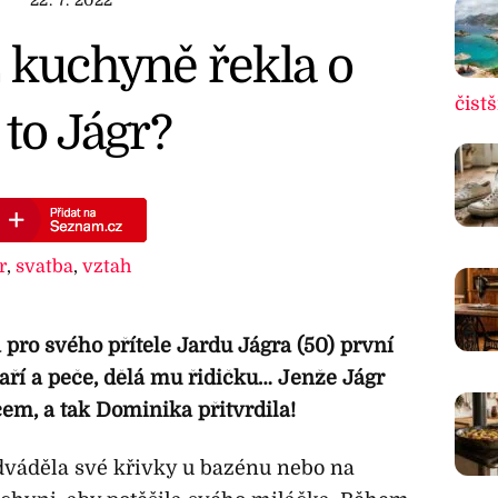
 kuchyně řekla o
čistš
 to Jágr?
r
,
svatba
,
vztah
pro svého přítele Jardu Jágra (50) první
aří a peče, dělá mu řidičku… Jenže Jágr
em, a tak Dominika přitvrdila!
dváděla své křivky u bazénu nebo na