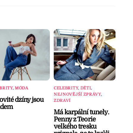
BRITY
,
MÓDA
CELEBRITY
,
DĚTI
,
NEJNOVĚJŠÍ ZPRÁVY
,
ovité džíny jsou
ZDRAVÍ
ndem
Má karpální tunely.
Penny z Teorie
velkého třesku