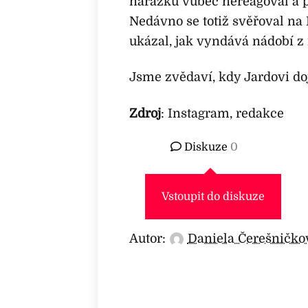
narážku vůbec nereagoval a p
Nedávno se totiž svěřoval n
ukázal, jak vyndává nádobí z
Jsme zvědaví, kdy Jardovi doj
Zdroj
: Instagram, redakce
Diskuze
0
Vstoupit do diskuze
Autor:
Daniela Čerešničko