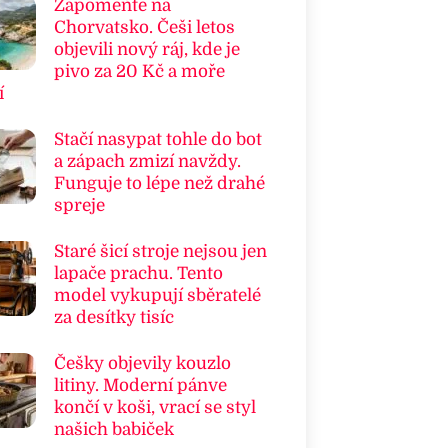
Zapomeňte na
Chorvatsko. Češi letos
objevili nový ráj, kde je
pivo za 20 Kč a moře
í
Stačí nasypat tohle do bot
a zápach zmizí navždy.
Funguje to lépe než drahé
spreje
Staré šicí stroje nejsou jen
lapače prachu. Tento
model vykupují sběratelé
za desítky tisíc
Češky objevily kouzlo
litiny. Moderní pánve
končí v koši, vrací se styl
našich babiček